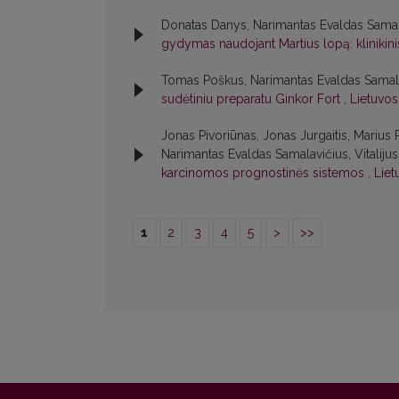
Donatas Danys, Narimantas Evaldas Samal
gydymas naudojant Martius lopą: klinikini
Tomas Poškus, Narimantas Evaldas Samala
sudėtiniu preparatu Ginkor Fort
,
Lietuvos 
Jonas Pivoriūnas, Jonas Jurgaitis, Marius 
Narimantas Evaldas Samalavičius, Vitaliju
karcinomos prognostinės sistemos
,
Liet
1
2
3
4
5
>
>>