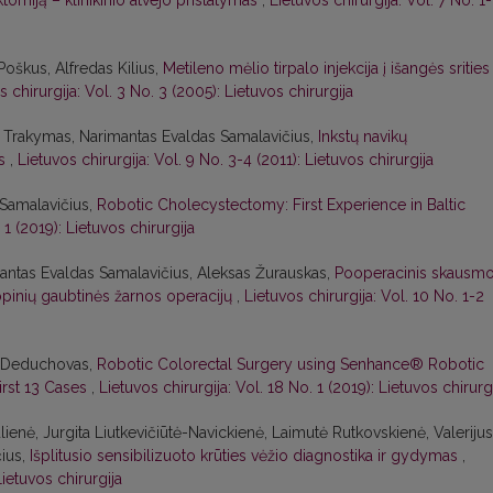
tomiją – klinikinio atvejo pristatymas
,
Lietuvos chirurgija: Vol. 7 No. 1
oškus, Alfredas Kilius,
Metileno mėlio tirpalo injekcija į išangės srities
s chirurgija: Vol. 3 No. 3 (2005): Lietuvos chirurgija
s Trakymas, Narimantas Evaldas Samalavičius,
Inkstų navikų
as
,
Lietuvos chirurgija: Vol. 9 No. 3-4 (2011): Lietuvos chirurgija
Samalavičius,
Robotic Cholecystectomy: First Experience in Baltic
 1 (2019): Lietuvos chirurgija
imantas Evaldas Samalavičius, Aleksas Žurauskas,
Pooperacinis skausm
inių gaubtinės žarnos operacijų
,
Lietuvos chirurgija: Vol. 10 No. 1-2
s Deduchovas,
Robotic Colorectal Surgery using Senhance® Robotic
irst 13 Cases
,
Lietuvos chirurgija: Vol. 18 No. 1 (2019): Lietuvos chirurg
ienė, Jurgita Liutkevičiūtė-Navickienė, Laimutė Rutkovskienė, Valerijus
ius,
Išplitusio sensibilizuoto krūties vėžio diagnostika ir gydymas
,
Lietuvos chirurgija