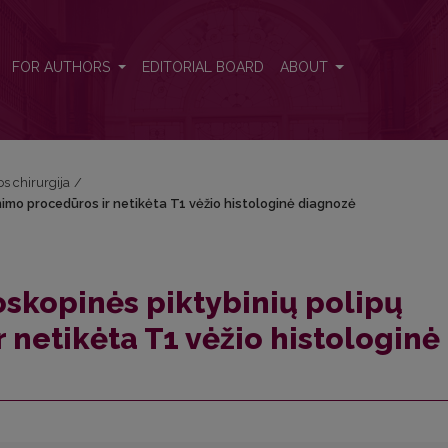
linimo procedūros ir netikėta T1 vėžio histologinė diagnozė
FOR AUTHORS
EDITORIAL BOARD
ABOUT
os chirurgija
/
nimo procedūros ir netikėta T1 vėžio histologinė diagnozė
skopinės piktybinių polipų
 netikėta T1 vėžio histologinė