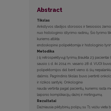
Abstract
Tikslas
Ankstyvos stadijos storosios ir tiesiosios žar
nuo histologinio ištyrimo radinių. Šio tyrimo ti
kuriems atlikta
endoskopinė polipektomija ir histologinio tyrim
Metodika
Į šį retrospektyvųjį tyrimą įtraukta 23 pacient
sausio 1 d. iki 2014 m. vasario 28 d. VUOI buv
polipektomijos dėl bent vieno iš šių nepalankių
dalimis. Pagrindinis tikslas buvo įvertinti on
ir rizikos santykį. Onkologinė
nauda vertinta pagal pacientų, kuriems rasta meta
laipsnio komplikacijų dažnį ir mirtingumą.
Rezultatai
Dažniausia piktybinių polipų su T1 vėžiu vieta bu