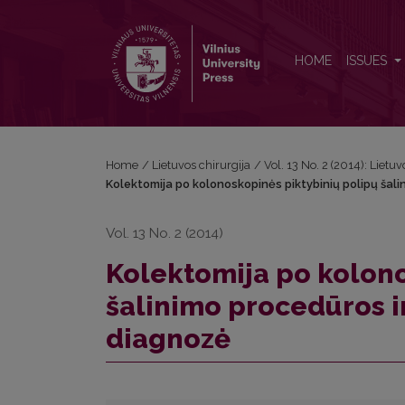
Kolektomija po kolonoskopinės piktybinių polipų ša
HOME
ISSUES
Home
/
Lietuvos chirurgija
/
Vol. 13 No. 2 (2014): Lietuv
Kolektomija po kolonoskopinės piktybinių polipų šali
Vol. 13 No. 2 (2014)
Kolektomija po kolono
šalinimo procedūros ir
diagnozė