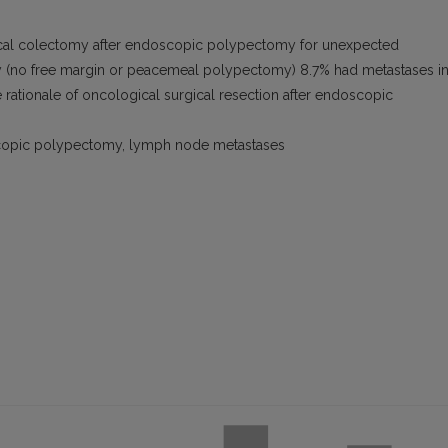
cal colectomy after endoscopic polypectomy for unexpected
gy (no free margin or peacemeal polypectomy) 8.7% had metastases i
 rationale of oncological surgical resection after endoscopic
copic polypectomy, lymph node metastases