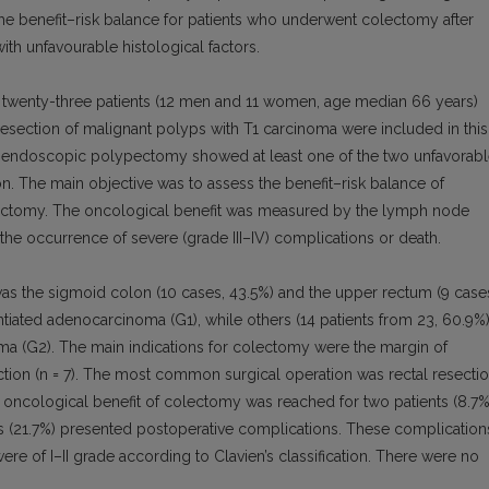
the benefit–risk balance for patients who underwent colectomy after
h unfavourable histological factors.
 twenty-three patients (12 men and 11 women, age median 66 years)
ection of malignant polyps with T1 carcinoma were included in this
r endoscopic polypectomy showed at least one of the two unfavorab
n. The main objective was to assess the benefit–risk balance of
ectomy. The oncological benefit was measured by the lymph node
the occurrence of severe (grade III–IV) complications or death.
s the sigmoid colon (10 cases, 43.5%) and the upper rectum (9 case
entiated adenocarcinoma (G1), while others (14 patients from 23, 60.9%
ma (G2). The main indications for colectomy were the margin of
tion (n = 7). The most common surgical operation was rectal resecti
he oncological benefit of colectomy was reached for two patients (8.7%
 (21.7%) presented postoperative complications. These complication
were of I–II grade according to Clavien’s classification. There were no