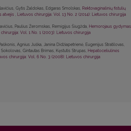
avičius, Gytis Žaldokas, Edgaras Smolskas,
Rektovaginalinių fistulių
s atvejis
,
Lietuvos chirurgija: Vol. 13 No. 2 (2014): Lietuvos chirurgija
vičius, Paulius Žeromskas, Remigijus Šiugžda,
Hemorojaus gydymas
chirurgija: Vol. 1 No. 1 (2003): Lietuvos chirurgija
Paškonis, Agnius Juška, Janina Didžiapetrienė, Eugenijus Stratilovas,
s Sokolovas, Gintautas Brimas, Kęstutis Strupas,
Hepatoceliulinės
uvos chirurgija: Vol. 6 No. 3 (2008): Lietuvos chirurgija