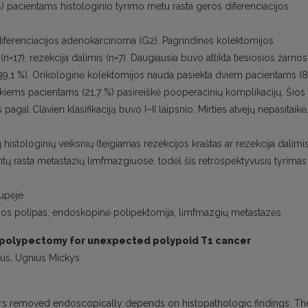
 %) pacientams histologinio tyrimo metu rasta geros diferenciacijos
s diferenciacijos adenokarcinoma (G2). Pagrindinės kolektomijos
n=17), rezekcija dalimis (n=7). Daugiausia buvo atlikta tiesiosios žarnos
 (39,1 %). Onkologinė kolektomijos nauda pasiekta dviem pacientams (8
nkiems pacientams (21,7 %) pasireiškė pooperacinių komplikacijų. Šios
agal Clavien klasifikaciją buvo I–II laipsnio. Mirties atvejų nepasitaikė
histologinių veiksnių (teigiamas rezekcijos kraštas ar rezekcija dalimis
ų rasta metastazių limfmazgiuose, todėl šis retrospektyvusis tyrimas
upėje.
rnos polipas, endoskopinė polipektomija, limfmazgių metastazės
 polypectomy for unexpected polypoid T1 cancer
ius, Ugnius Mickys
ers removed endoscopically depends on histopathologic findings. Th