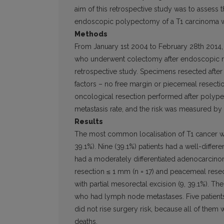
aim of this retrospective study was to assess 
endoscopic polypectomy of a T1 carcinoma wit
Methods
From January 1st 2004 to February 28th 2014,
who underwent colectomy after endoscopic res
retrospective study. Specimens resected afte
factors – no free margin or piecemeal resectio
oncological resection performed after polyp
metastasis rate, and the risk was measured by 
Results
The most common localisation of T1 cancer wa
39.1%). Nine (39.1%) patients had a well-differ
had a moderately differentiated adenocarcino
resection ≤ 1 mm (n = 17) and peacemeal resec
with partial mesorectal excision (9, 39.1%). T
who had lymph node metastases. Five patients
did not rise surgery risk, because all of them 
deaths.