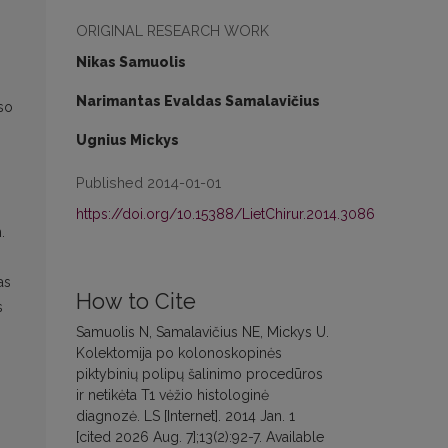
ORIGINAL RESEARCH WORK
Nikas Samuolis
Narimantas Evaldas Samalavičius
uso
Ugnius Mickys
Published 2014-01-01
https://doi.org/10.15388/LietChirur.2014.3086
.
as
How to Cite
s
Samuolis N, Samalavičius NE, Mickys U.
Kolektomija po kolonoskopinės
piktybinių polipų šalinimo procedūros
ir netikėta T1 vėžio histologinė
diagnozė. LS [Internet]. 2014 Jan. 1
[cited 2026 Aug. 7];13(2):92-7. Available