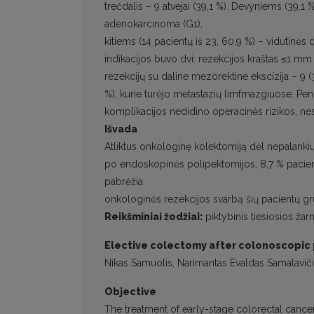
trečdalis – 9 atvejai (39,1 %). Devyniems (39,1
adenokarcinoma (G1),
kitiems (14 pacientų iš 23, 60,9 %) – vidutinė
indikacijos buvo dvi: rezekcijos kraštas ≤1 mm (
rezekcijų su daline mezorektine ekscizija – 9
%), kurie turėjo metastazių limfmazgiuose. Pe
komplikacijos nedidino operacinės rizikos, nes p
Išvada
Atliktus onkologinę kolektomiją dėl nepalankių 
po endoskopinės polipektomijos, 8,7 % pacient
pabrėžia
onkologinės rezekcijos svarbą šių pacientų gr
Reikšminiai žodžiai:
piktybinis tiesiosios ža
Elective colectomy after colonoscopic
Nikas Samuolis, Narimantas Evaldas Samalavič
Objective
The treatment of early-stage colorectal canc