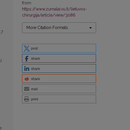
from:
https://www.zurnalai.vu.lt/lietuvos-
chirurgija/article/view/3086
More Citation Formats
,7
.
post
share
)
share
share
mail
print
e