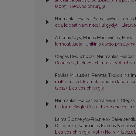
atliekant laparoskopu asistuojamą polipek
(2009): Lietuvos chirurgija
Narimantas Evaldas Samalavičius, Tomas P
odą idiopatiniam niežuliui gydyti
,
Lietuvo
Albertas Ulys, Marius Markevičius, Manta
termoabliacija: klinikinio atvejo pristatym
Olegas Deduchovas, Narimantas Evaldas 
Countries
,
Lietuvos chirurgija: Vol. 18 No.
Povilas Miliauskas, Renatas Tikuišis, Nar
malšinimas deksametazonu po laparoskop
(2012): Lietuvos chirurgija
Narimantas Evaldas Samalavičius, Olega
Platform: Single Center Experience with F
Laima Bloznelytė-Plėšnienė, Daiva sendiul
Ostapenko, Narimantas Evaldas Samalavič
Lietuvos chirurgija: Vol. 9 No. 3-4 (2011): 