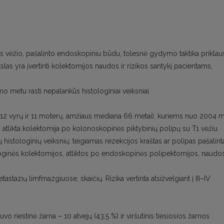
nos vėžio, pašalinto endoskopiniu būdu, tolesnė gydymo taktika prikla
kslas yra įvertinti kolektomijos naudos ir rizikos santykį pacientams,
o metu rasti nepalankūs histologiniai veiksniai.
ai (12 vyrų ir 11 moterų, amžiaus mediana 66 metai), kuriems nuo 2004 m
o atlikta kolektomija po kolonoskopinės piktybinių polipų su T1 vėžiu
 histologinių veiksnių: teigiamas rezekcijos kraštas ar polipas pašalint
kologinės kolektomijos, atliktos po endoskopinės polipektomijos, naudo
stazių limfmazgiuose, skaičių. Rizika vertinta atsižvelgiant į III–IV
vo riestinė žarna – 10 atvejų (43,5 %) ir viršutinis tiesiosios žarnos