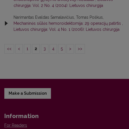
chirurgija: Vol. 2 No. 4 (2004): Lietuvos chirurgija
Narimantas Evaldas Samalavičius, Tomas Poškus,
Mechaninės siūlės hemoroidektomija: 29 operacijų patirtis
,
Lietuvos chirurgija: Vol. 4 No. 1 (2006): Lietuvos chirurgija
<<
<
1
2
3
4
5
>
>>
Make a Submission
Information
For Readers