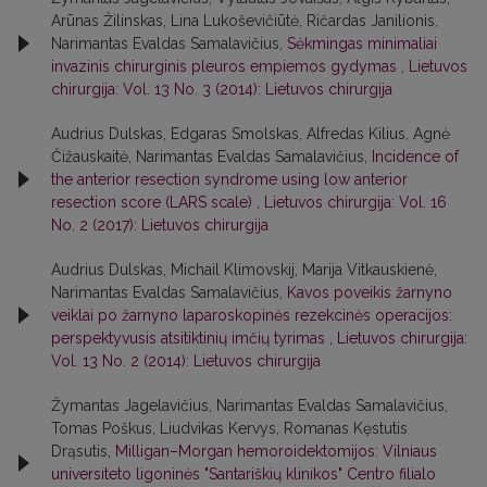
Arūnas Žilinskas, Lina Lukoševičiūtė, Ričardas Janilionis,
Narimantas Evaldas Samalavičius,
Sėkmingas minimaliai
invazinis chirurginis pleuros empiemos gydymas
,
Lietuvos
chirurgija: Vol. 13 No. 3 (2014): Lietuvos chirurgija
Audrius Dulskas, Edgaras Smolskas, Alfredas Kilius, Agnė
Čižauskaitė, Narimantas Evaldas Samalavičius,
Incidence of
the anterior resection syndrome using low anterior
resection score (LARS scale)
,
Lietuvos chirurgija: Vol. 16
No. 2 (2017): Lietuvos chirurgija
Audrius Dulskas, Michail Klimovskij, Marija Vitkauskienė,
Narimantas Evaldas Samalavičius,
Kavos poveikis žarnyno
veiklai po žarnyno laparoskopinės rezekcinės operacijos:
perspektyvusis atsitiktinių imčių tyrimas
,
Lietuvos chirurgija:
Vol. 13 No. 2 (2014): Lietuvos chirurgija
Žymantas Jagelavičius, Narimantas Evaldas Samalavičius,
Tomas Poškus, Liudvikas Kervys, Romanas Kęstutis
Drąsutis,
Milligan–Morgan hemoroidektomijos: Vilniaus
universiteto ligoninės "Santariškių klinikos" Centro filialo