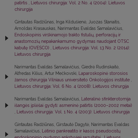
patirtis
,
Lietuvos chirurgija: Vol. 2 No. 4 (2004): Lietuvos
chirurgija
Gintautas Radžiūnas, Inga Kildušienė, Juozas Stanaitis,
Arnoldas Krasauskas, Narimantas Evaldas Samalavičius,
Endoskopinis virškinamojo trakto fistulių, perforacijų ir
anastomozių nepakankamumo gydymas naudojant OTSC
kabutę (OVESCO)
,
Lietuvos chirurgija: Vol. 13 No. 2 (2014):
Lietuvos chirurgija
Narimantas Evaldas Samalavičius, Giedrė Rudinskaitė,
Alfredas Kilius, Artur Mečkovski,
Laparoskopinė storosios
žarnos chirurgija Vilniaus universiteto Onkologijos institute
,
Lietuvos chirurgija: Vol. 6 No. 4 (2008): Lietuvos chirurgija
Narimantas Evaldas Samalavičius,
Lateralinė sfinkterotomija
išangės įplėšai gydyti: asmeninė patirtis (2000–2002 metai)
,
Lietuvos chirurgija: Vol. 1 No. 4 (2003): Lietuvos chirurgija
Gintautas Radžiūnas, Girstautė Dagytė, Narimantas Evaldas
Samalavičius,
Lėtinio pankreatito ir kasos pseudocistų
endoskopinio gydymo ankstyvieji rezultatai
,
Lietuvos