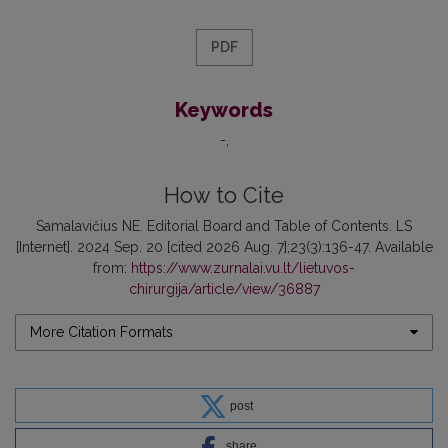
PDF
Keywords
-
How to Cite
Samalavičius NE. Editorial Board and Table of Contents. LS
[Internet]. 2024 Sep. 20 [cited 2026 Aug. 7];23(3):136-47. Available
from:
https://www.zurnalai.vu.lt/lietuvos-
chirurgija/article/view/36887
More Citation Formats
post
share