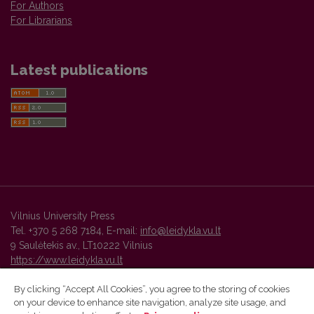
For Authors
For Librarians
Latest publications
Vilnius University Press
Tel. +370 5 268 7184, E-mail:
info@leidykla.vu.lt
9 Saulėtekis av., LT10222 Vilnius
https://www.leidykla.vu.lt
By clicking “Accept All Cookies”, you agree to the storing of cookies
on your device to enhance site navigation, analyze site usage, and
Vilnius University Press platform and metadata are distributed by