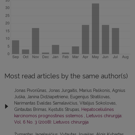
Most read articles by the same author(s)
Jonas Pivoriūnas, Jonas Jurgaitis, Marius Paškonis, Agnius
Juška, Janina Didžiapetrienė, Eugenijus Stratilovas,
Narimantas Evaldas Samalavičius, Vitalijus Sokolovas,
Gintautas Brimas, Kęstutis Strupas,
Hepatoceliulinės
karcinomos prognostinės sistemos
,
Lietuvos chirurgija:
Vol. 6 No. 3 (2008): Lietuvos chirurgija
Žymantas Jagelavičius, Vytautas Jovaišas, Algis Kybartas,