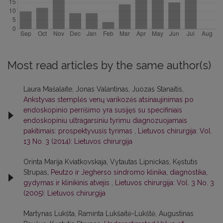
Most read articles by the same author(s)
Laura Mašalaite, Jonas Valantinas, Juozas Stanaitis,
Ankstyvas stemplės venų varikozės atsinaujinimas po
endoskopinio perrišimo yra susijęs su specifiniais
endoskopiniu ultragarsiniu tyrimu diagnozuojamais
pakitimais: prospektyvusis tyrimas
,
Lietuvos chirurgija: Vol.
13 No. 3 (2014): Lietuvos chirurgija
Orinta Marija Kviatkovskaja, Vytautas Lipnickas, Kęstutis
Strupas,
Peutzo ir Jegherso sindromo klinika, diagnostika,
gydymas ir klinikinis atvejis
,
Lietuvos chirurgija: Vol. 3 No. 3
(2005): Lietuvos chirurgija
Martynas Lukšta, Raminta Lukšaitė-Lukštė, Augustinas