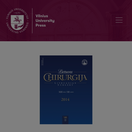
Tulžies latakų obstrukcija esant neoperabiliam kasos galvos navikui.