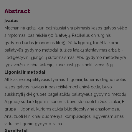
Abstract
Įvadas
Mechaninė gelta, kuri dažniausiai yra pirmasis kasos galvos vėžio
simptomas, pasireiškia 90 % atvejų. Radikalus chirurginis
gydymo būdas įmanomas tik 15–20 % ligonių, todėl taikomi
paliatyvūs gydymo metodai: tulžies latakų stentavimas arba bi­
liodigestyvinių jungčių suformavimas. Abu gydymo metodai yra
lygiaverčiai ir nėra kriterijų, kurie leistų pasirinkti vieną iš jų.
Ligoniai ir metodai
Atliktas retrospektyvusis tyrimas. Ligoniai, kuriems diagnozuotas
kasos galvos navikas ir pasireiškė mechaninė gelta, buvo
suskirstyti į dvi grupes pagal atliktą paliatyvaus gydymo metodą:
A grupę sudarė ligoniai, kuriems buvo stentuoti tulžies latakai, B
grupę – ligoniai, kuriems atlikta biliodigestyvinė anastomozė.
Analizuoti klinikiniai duomenys, komplikacijos, išgy­venamumas,
vidutinė ligonio gydymo kaina.
Rezultatai