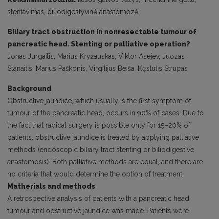
stentavimas, biliodigestyvinė anastomozė
Biliary tract obstruction in nonresectable tumour of
pancreatic head. Stenting or palliative operation?
Jonas Jurgaitis, Marius Kryžauskas, Viktor Asejev, Juozas
Stanaitis, Marius Paškonis, Virgilijus Beiša, Kęstutis Strupas
Background
Obstructive jaundice, which usually is the first symptom of
tumour of the pancreatic head, occurs in 90% of cases. Due to
the fact that radical surgery is possible only for 15–20% of
patients, obstructive jaundice is treated by applying palliative
methods (endoscopic biliary tract stenting or biliodigestive
anastomosis). Both palliative methods are equal, and there are
no criteria that would determine the option of treatment.
Matherials and methods
A retrospective analysis of patients with a pancreatic head
tumour and obstructive jaundice was made. Patients were