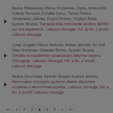
Saulius Mikalauskas, Marius Kryžauskas, Dignė Jurkevičiūtė,
Vytautė Pečiulytė, Donatas Danys, Tomas Poškus,
Valdemaras Jotautas, Eligijus Poškus, Virgilijus Beiša,
Kęstutis Strupas,
Transanal total mesorectal excition (taTME):
our first experience
,
Lietuvos chirurgija: Vol. 15 No. 1 (2016):
Lietuvos chirurgija
Jonas Jurgaitis, Marius Paškonis, Artūras Samuilis, Ivo Volf,
Maks Shöbinger, Gintautas Brimas, Kęstutis Strupas,
Trimatės kompiuterinės vizualizacijos taikymas kepenų
chirurgijoje
,
Lietuvos chirurgija: Vol. 4 No. 4 (2006):
Lietuvos chirurgija
Paulius Žeromskas, Kęstutis Strupas, Audrius Janėnas,
Hemorojaus chirurginio gydymo dienos stacionare
socialiniai ir ekonominiai aspektai
,
Lietuvos chirurgija: Vol. 4
No. 3 (2006): Lietuvos chirurgija
<<
<
2
3
4
5
6
>
>>