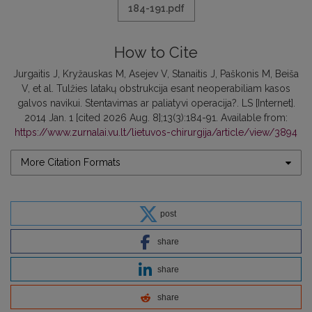
184-191.pdf
How to Cite
Jurgaitis J, Kryžauskas M, Asejev V, Stanaitis J, Paškonis M, Beiša
V, et al. Tulžies latakų obstrukcija esant neoperabiliam kasos
galvos navikui. Stentavimas ar paliatyvi operacija?. LS [Internet].
2014 Jan. 1 [cited 2026 Aug. 8];13(3):184-91. Available from:
https://www.zurnalai.vu.lt/lietuvos-chirurgija/article/view/3894
More Citation Formats
post
share
share
share