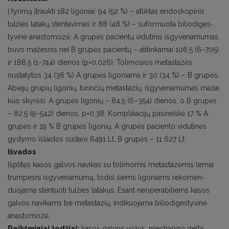
Į tyrimą įtraukti 182 ligoniai: 94 (52 %) – atliktas endoskopinis
tulžies latakų stentavimas ir 88 (48 %) – suformuota biliodiges­
tyvinė anastomozė. A grupės pacientų vidutinis išgyvenamumas
buvo mažesnis nei B grupės pacientų – atitinkamai 106,5 (6–705)
ir 188,5 (1–744) dienos (p=0,026). Tolimosios metastazės
nustatytos 34 (36 %) A grupės ligoniams ir 30 (34 %) – B grupės.
Abiejų grupių ligonių, turinčių metastazių, išgyvenamumas mažai
kuo skyrėsi: A grupės ligonių – 84,5 (6–354) dienos, o B grupės
– 82,5 (9–542) dienos, p=0,38. Komplikacijų pasireiškė 17 % A
grupės ir 19 % B grupės ligonių. A grupės paciento vidutinės
gydymo išlaidos sudarė 6491 Lt, B grupės – 11 627 Lt.
Išvados
Išplitęs kasos galvos navikas su tolimomis metastazėmis lemia
trumpesnį išgyvenamumą, todėl šiems ligoniams rekomen­
duojama stentuoti tulžies latakus. Esant neoperabiliems kasos
galvos navikams be metastazių, indikuojama biliodigestyvinė
anastomozė.
Reikšminiai žodžiai:
kasos galvos vėžys, mechaninė gelta,