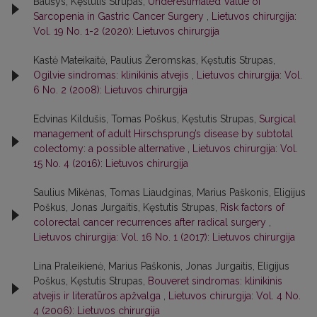
Baušys, Kęstutis Strupas,
Underestimated Value of
Sarcopenia in Gastric Cancer Surgery
,
Lietuvos chirurgija:
Vol. 19 No. 1-2 (2020): Lietuvos chirurgija
Kastė Mateikaitė, Paulius Žeromskas, Kęstutis Strupas,
Ogilvie sindromas: klinikinis atvejis
,
Lietuvos chirurgija: Vol.
6 No. 2 (2008): Lietuvos chirurgija
Edvinas Kildušis, Tomas Poškus, Kęstutis Strupas,
Surgical
management of adult Hirschsprung’s disease by subtotal
colectomy: a possible alternative
,
Lietuvos chirurgija: Vol.
15 No. 4 (2016): Lietuvos chirurgija
Saulius Mikėnas, Tomas Liaudginas, Marius Paškonis, Eligijus
Poškus, Jonas Jurgaitis, Kęstutis Strupas,
Risk factors of
colorectal cancer recurrences after radical surgery
,
Lietuvos chirurgija: Vol. 16 No. 1 (2017): Lietuvos chirurgija
Lina Praleikienė, Marius Paškonis, Jonas Jurgaitis, Eligijus
Poškus, Kęstutis Strupas,
Bouveret sindromas: klinikinis
atvejis ir literatūros apžvalga
,
Lietuvos chirurgija: Vol. 4 No.
4 (2006): Lietuvos chirurgija