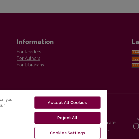
Information
La
For Readers
For Authors
For Librarians
 on your
Accept All Cookies
our
Reject All
Vilnius University Press platform and metadata are
distributed by
Creative Commons International
Cookies Settings
License
.