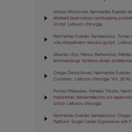
Artūras Mečkovski, Narimantas Evaldas Sa
atliekant laparoskopu asistuojamą polipek
(2009): Lietuvos chirurgija
Narimantas Evaldas Samalavičius, Tomas P
odą idiopatiniam niežuliui gydyti
,
Lietuvo
Albertas Ulys, Marius Markevičius, Manta
termoabliacija: klinikinio atvejo pristatym
Olegas Deduchovas, Narimantas Evaldas 
Countries
,
Lietuvos chirurgija: Vol. 18 No.
Povilas Miliauskas, Renatas Tikuišis, Nar
malšinimas deksametazonu po laparoskop
(2012): Lietuvos chirurgija
Narimantas Evaldas Samalavičius, Olega
Platform: Single Center Experience with F