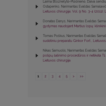
Laima Bloznelytė-Plėšnienė, Daiva sendiul
Ostapenko, Narimantas Evaldas Samalavič
Lietuvos chirurgija: Vol. 9 No. 3-4 (2011): 
Donatas Danys, Narimantas Evaldas Samal
gydymas naudojant Martius lopą: klinikini
Tomas Poškus, Narimantas Evaldas Samala
sudėtiniu preparatu Ginkor Fort
,
Lietuvos 
Nikas Samuolis, Narimantas Evaldas Sama
polipų šalinimo procedūros ir netikėta T
Lietuvos chirurgija
1
2
3
4
5
>
>>