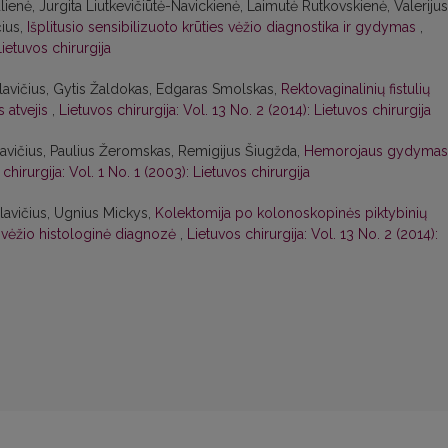
ienė, Jurgita Liutkevičiūtė-Navickienė, Laimutė Rutkovskienė, Valerijus
ius,
Išplitusio sensibilizuoto krūties vėžio diagnostika ir gydymas
,
Lietuvos chirurgija
avičius, Gytis Žaldokas, Edgaras Smolskas,
Rektovaginalinių fistulių
s atvejis
,
Lietuvos chirurgija: Vol. 13 No. 2 (2014): Lietuvos chirurgija
vičius, Paulius Žeromskas, Remigijus Šiugžda,
Hemorojaus gydymas
chirurgija: Vol. 1 No. 1 (2003): Lietuvos chirurgija
lavičius, Ugnius Mickys,
Kolektomija po kolonoskopinės piktybinių
1 vėžio histologinė diagnozė
,
Lietuvos chirurgija: Vol. 13 No. 2 (2014):