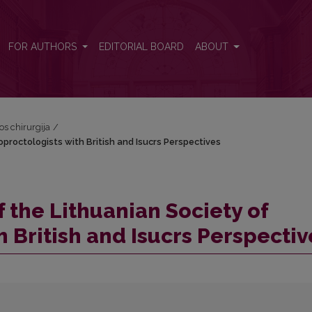
loproctologists with British and Isucrs Perspectives
FOR AUTHORS
EDITORIAL BOARD
ABOUT
vos chirurgija
/
oproctologists with British and Isucrs Perspectives
f the Lithuanian Society of
 British and Isucrs Perspectiv