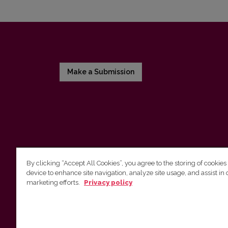
Make a Submission
By clicking “Accept All Cookies”, you agree to the storing of cookies
device to enhance site navigation, analyze site usage, and assist in 
Vilnius University Press
marketing efforts.
Privacy policy
Tel. +370 5 268 7184, E-mail:
info@leidykla.vu.lt
9 Saulėtekis av., LT10222 Vilnius
https://www.leidykla.vu.lt