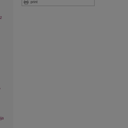
print
-2
o
ija