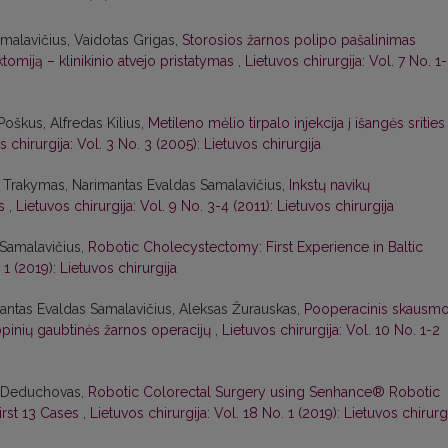
malavičius, Vaidotas Grigas,
Storosios žarnos polipo pašalinimas
tomiją – klinikinio atvejo pristatymas
,
Lietuvos chirurgija: Vol. 7 No. 1
oškus, Alfredas Kilius,
Metileno mėlio tirpalo injekcija į išangės srities
s chirurgija: Vol. 3 No. 3 (2005): Lietuvos chirurgija
s Trakymas, Narimantas Evaldas Samalavičius,
Inkstų navikų
as
,
Lietuvos chirurgija: Vol. 9 No. 3-4 (2011): Lietuvos chirurgija
Samalavičius,
Robotic Cholecystectomy: First Experience in Baltic
 1 (2019): Lietuvos chirurgija
imantas Evaldas Samalavičius, Aleksas Žurauskas,
Pooperacinis skausm
inių gaubtinės žarnos operacijų
,
Lietuvos chirurgija: Vol. 10 No. 1-2
s Deduchovas,
Robotic Colorectal Surgery using Senhance® Robotic
irst 13 Cases
,
Lietuvos chirurgija: Vol. 18 No. 1 (2019): Lietuvos chirurg