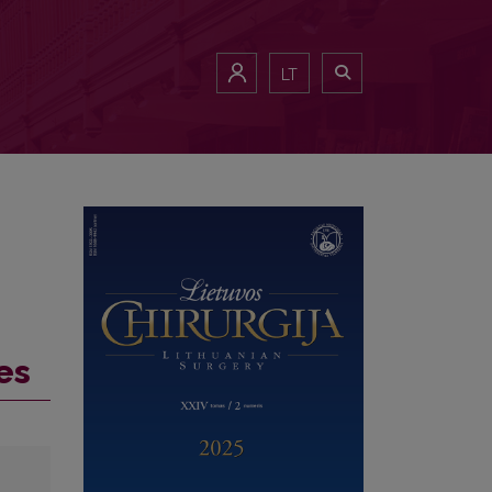
LT
es