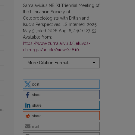
Samalavičius NE. XI Triennial Meeting of
the Lithuanian Society of
Coloproctologists with British and
Isucrs Perspectives. LS [Internet]. 2025
May 5 [cited 2026 Aug. 6];24(2):127-53.
Available from:
https://www.zurnalai.vu.lt/lietuvos-
chirurgija/article/view/41810
More Citation Formats
post
share
share
share
mail