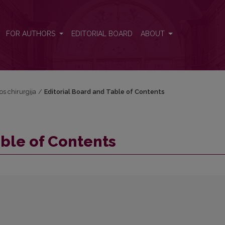
FOR AUTHORS
EDITORIAL BOARD
ABOUT
vos chirurgija
/
Editorial Board and Table of Contents
able of Contents