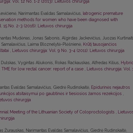
urgija: Vol. 12 No. 1-2 (2013): Lietuvos chirurgija
udlevičienė, Narimantas Evaldas Samalavičius,
Iatrogenic premature
 preservation methods for women who have been diagnosed with
l. 15 No. 2-3 (2016): Lietuvos chirurgija
mantas Mudėnas, Jonas Sabonis, Algirdas Jackevičius, Juozas Kurtinaiti
 Samalavičius, Laima Bloznelytė-Plėšnienė,
Krūtį tausojančios
tatai
,
Lietuvos chirurgija: Vol. 9 No. 3-4 (2011): Lietuvos chirurgija
Dulskas, Vygintas Aliukonis, Rokas Račkauskas, Alfredas Kilius,
Hybri
 TME for low rectal cancer: report of a case
,
Lietuvos chirurgija: Vol. 
imantas Evaldas Samalavičius, Giedrė Rudinskaitė,
Epidurinės nejautros
nkcijos atsitaisymui po gaubtinės ir tiesiosios žarnos rezekcijos
,
ietuvos chirurgija
ennial Meeting of the Lithuanian Society of Coloproctologists
,
Lietuvo
hirurgija
ksas Žurauskas, Narimantas Evaldas Samalavičius, Giedrė Rudinskaitė,