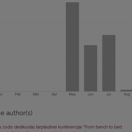
e author(s)
is žodis dedikuotas tarptautinei konferencijai “From bench to bed: