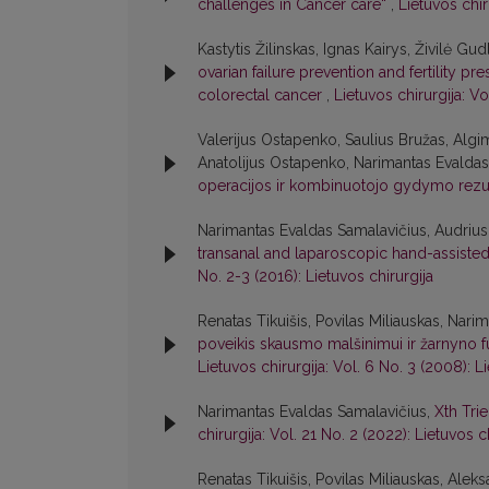
challenges in Cancer care“
,
Lietuvos chir
Kastytis Žilinskas, Ignas Kairys, Živilė G
ovarian failure prevention and fertility
colorectal cancer
,
Lietuvos chirurgija: Vo
Valerijus Ostapenko, Saulius Bružas, Algi
Anatolijus Ostapenko, Narimantas Evaldas
operacijos ir kombinuotojo gydymo rezul
Narimantas Evaldas Samalavičius, Audrius 
transanal and laparoscopic hand-assisted
No. 2-3 (2016): Lietuvos chirurgija
Renatas Tikuišis, Povilas Miliauskas, Nar
poveikis skausmo malšinimui ir žarnyno fu
Lietuvos chirurgija: Vol. 6 No. 3 (2008): L
Narimantas Evaldas Samalavičius,
Xth Tri
chirurgija: Vol. 21 No. 2 (2022): Lietuvos c
Renatas Tikuišis, Povilas Miliauskas, Ale