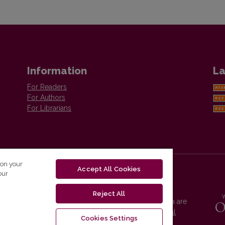
Information
La
For Readers
For Authors
For Librarians
 on your
Accept All Cookies
our
Reject All
Vilnius University Press platform and metadata are
distributed by
Creative Commons International
Cookies Settings
License
.