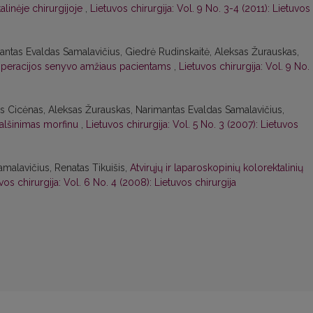
linėje chirurgijoje
,
Lietuvos chirurgija: Vol. 9 No. 3-4 (2011): Lietuvos
imantas Evaldas Samalavičius, Giedrė Rudinskaitė, Aleksas Žurauskas,
operacijos senyvo amžiaus pacientams
,
Lietuvos chirurgija: Vol. 9 No.
lius Cicėnas, Aleksas Žurauskas, Narimantas Evaldas Samalavičius,
malšinimas morfinu
,
Lietuvos chirurgija: Vol. 5 No. 3 (2007): Lietuvos
malavičius, Renatas Tikuišis,
Atvirųjų ir laparoskopinių kolorektalinių
vos chirurgija: Vol. 6 No. 4 (2008): Lietuvos chirurgija