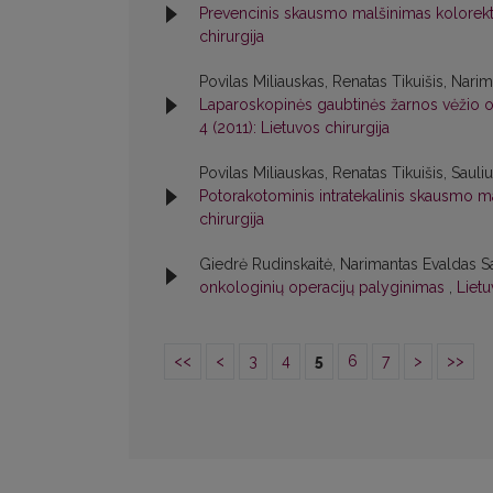
Prevencinis skausmo malšinimas kolorekta
chirurgija
Povilas Miliauskas, Renatas Tikuišis, Nar
Laparoskopinės gaubtinės žarnos vėžio 
4 (2011): Lietuvos chirurgija
Povilas Miliauskas, Renatas Tikuišis, Sau
Potorakotominis intratekalinis skausmo 
chirurgija
Giedrė Rudinskaitė, Narimantas Evaldas Sa
onkologinių operacijų palyginimas
,
Lietu
<<
<
3
4
5
6
7
>
>>