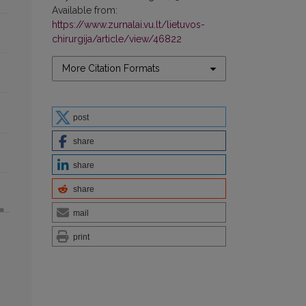
Available from:
https://www.zurnalai.vu.lt/lietuvos-
chirurgija/article/view/46822
More Citation Formats
post
share
share
share
mail
print