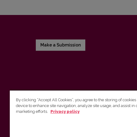
Make a Submission
By clicking “Accept All Cookies”, you agree to the storing of cookies
device to enhance site navigation, analyze site usage, and assist in 
Vilnius University Press
marketing efforts.
Privacy policy
Tel. +370 5 268 7184, E-mail:
info@leidykla.vu.lt
9 Saulėtekis av., LT10222 Vilnius
https://www.leidykla.vu.lt