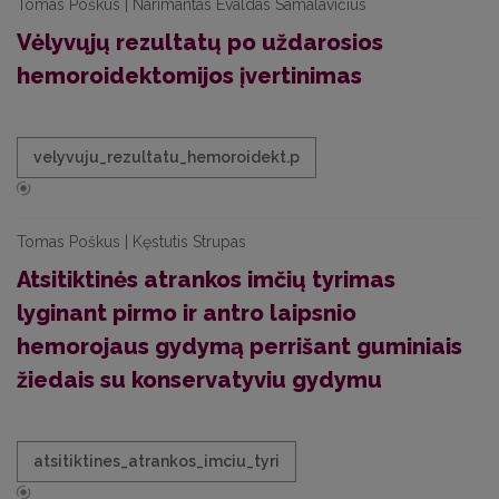
Tomas Poškus | Narimantas Evaldas Samalavičius
Vėlyvųjų rezultatų po uždarosios
hemoroidektomijos įvertinimas
velyvuju_rezultatu_hemoroidekt.p
Tomas Poškus | Kęstutis Strupas
Atsitiktinės atrankos imčių tyrimas
lyginant pirmo ir antro laipsnio
hemorojaus gydymą perrišant guminiais
žiedais su konservatyviu gydymu
atsitiktines_atrankos_imciu_tyri