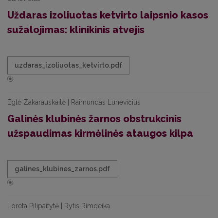
Uždaras izoliuotas ketvirto laipsnio kasos
sužalojimas: klinikinis atvejis
uzdaras_izoliuotas_ketvirto.pdf
Eglė Zakarauskaitė | Raimundas Lunevičius
Galinės klubinės žarnos obstrukcinis
užspaudimas kirmėlinės ataugos kilpa
galines_klubines_zarnos.pdf
Loreta Pilipaitytė | Rytis Rimdeika