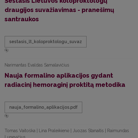
Šeštasis Lietuvos koloproktologų
draugijos suvažiavimas - pranešimų
santraukos
sestasis_lt_koloproktologu_suvaz
Narimantas Evaldas Samalavičius
Nauja formalino aplikacijos gydant
radiacinį hemoraginį proktitą metodika
nauja_formalino_aplikacijos.pdf
Tomas Vaitoška | Lina Praleikienė | Juozas Stanaitis | Raimundas
Lunevičius