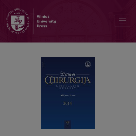
Vėlyvųjų rezultatų po uždarosios hemoroidektomijos įvertinimas