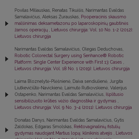
Povilas Miliauskas, Renatas Tikuišis, Narimantas Evaldas
Samalavičius, Aleksas Žurauskas,
Pooperacinis skausmo
malšinimas deksametazonu po laparoskopinių gaubtinės
žarnos operacijų
,
Lietuvos chirurgija: Vol. 10 No. 1-2 (2012):
Lietuvos chirurgija
Narimantas Evaldas Samalavičius, Olegas Deduchovas,
Robotic Colorectal Surgery using Senhance® Robotic
Platform: Single Center Experience with First 13 Cases
,
Lietuvos chirurgija: Vol. 18 No. 1 (2019): Lietuvos chirurgija
Laima Bloznelytė-Plėšnienė, Daiva sendiulienė, Jurgita
Liutkevičiūtė-Navickienė, Laimutė Rutkovskienė, Valerijus
Ostapenko, Narimantas Evaldas Samalavičius,
Išplitusio
sensibilizuoto krūties vėžio diagnostika ir gydymas
,
Lietuvos chirurgija: Vol. 9 No. 3-4 (2011): Lietuvos chirurgija
Donatas Danys, Narimantas Evaldas Samalavičius, Gytis
Žaldokas, Edgaras Smolskas,
Rektovaginalinių fistulių
gydymas naudojant Martius lopą: klinikinis atvejis
,
Lietuvos