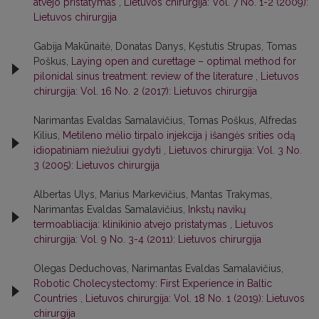
atvejo pristatymas
,
Lietuvos chirurgija: Vol. 7 No. 1-2 (2009):
Lietuvos chirurgija
Gabija Makūnaitė, Donatas Danys, Kęstutis Strupas, Tomas
Poškus,
Laying open and curettage – optimal method for
pilonidal sinus treatment: review of the literature
,
Lietuvos
chirurgija: Vol. 16 No. 2 (2017): Lietuvos chirurgija
Narimantas Evaldas Samalavičius, Tomas Poškus, Alfredas
Kilius,
Metileno mėlio tirpalo injekcija į išangės srities odą
idiopatiniam niežuliui gydyti
,
Lietuvos chirurgija: Vol. 3 No.
3 (2005): Lietuvos chirurgija
Albertas Ulys, Marius Markevičius, Mantas Trakymas,
Narimantas Evaldas Samalavičius,
Inkstų navikų
termoabliacija: klinikinio atvejo pristatymas
,
Lietuvos
chirurgija: Vol. 9 No. 3-4 (2011): Lietuvos chirurgija
Olegas Deduchovas, Narimantas Evaldas Samalavičius,
Robotic Cholecystectomy: First Experience in Baltic
Countries
,
Lietuvos chirurgija: Vol. 18 No. 1 (2019): Lietuvos
chirurgija