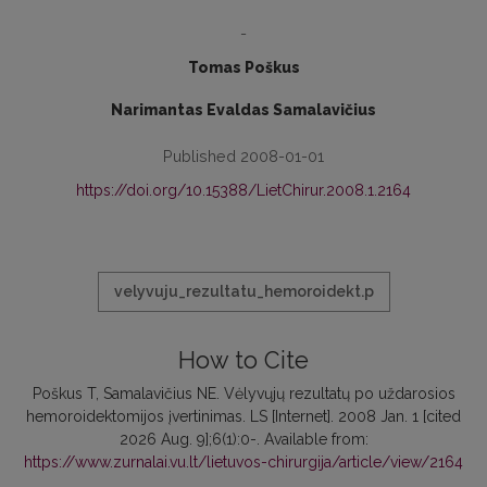
-
Tomas Poškus
Narimantas Evaldas Samalavičius
Published 2008-01-01
https://doi.org/10.15388/LietChirur.2008.1.2164
velyvuju_rezultatu_hemoroidekt.p
How to Cite
Poškus T, Samalavičius NE. Vėlyvųjų rezultatų po uždarosios
hemoroidektomijos įvertinimas. LS [Internet]. 2008 Jan. 1 [cited
2026 Aug. 9];6(1):0-. Available from:
https://www.zurnalai.vu.lt/lietuvos-chirurgija/article/view/2164