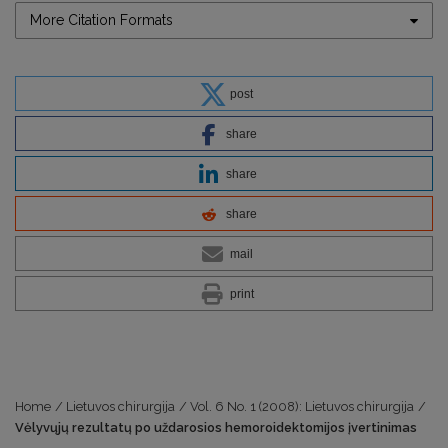
More Citation Formats
post
share
share
share
mail
print
Home
/
Lietuvos chirurgija
/
Vol. 6 No. 1 (2008): Lietuvos chirurgija
/
Vėlyvųjų rezultatų po uždarosios hemoroidektomijos įvertinimas