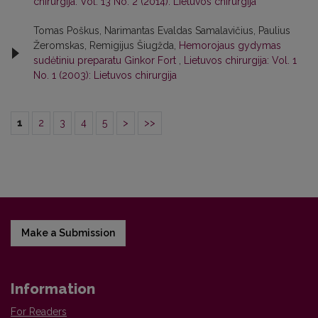
chirurgija: Vol. 13 No. 2 (2014): Lietuvos chirurgija
Tomas Poškus, Narimantas Evaldas Samalavičius, Paulius
Žeromskas, Remigijus Šiugžda,
Hemorojaus gydymas
sudėtiniu preparatu Ginkor Fort
,
Lietuvos chirurgija: Vol. 1
No. 1 (2003): Lietuvos chirurgija
1
2
3
4
5
>
>>
Make a Submission
Information
For Readers