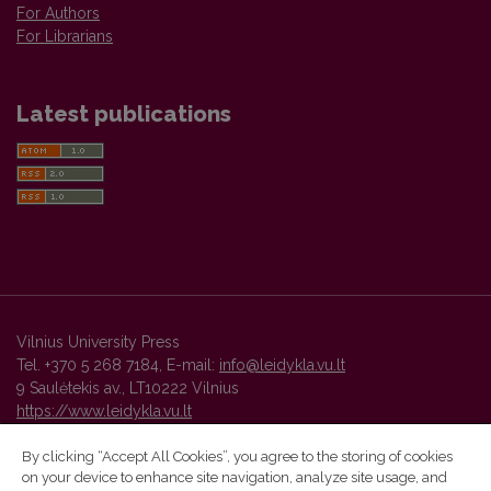
For Authors
For Librarians
Latest publications
Vilnius University Press
Tel. +370 5 268 7184, E-mail:
info@leidykla.vu.lt
9 Saulėtekis av., LT10222 Vilnius
https://www.leidykla.vu.lt
By clicking “Accept All Cookies”, you agree to the storing of cookies
on your device to enhance site navigation, analyze site usage, and