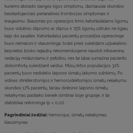
kuriems atsirado išangės ligos simptomų, dažniausiai skundėsi
besikartojančiais perianalinės trombozės simptomais ir
kraujavimu. Skausmas po operacijos trims ketvirtadaliams ligonių
buvo vidutinio stiprumo ar stiprus ir 75% ligonių užtruko ne ilgiau
kaip dvi savaites. Ketvirtadaliui pacientų procedūra operacinėje
buvo nemaloni ir skausminga, todėl prieš sukeldami užpakalinio
tarpvietės bloko nejautrą rekomenduojame naudoti intraveninę
sedaciją midazolamu ir petidinu, nes tai labai sumažina paciento
diskomfortą suleidžiant vaistus. Mūsų tirtos populiacijos 31%
pacientų buvo nedidelio laipsnio išmatų laikymo sutrikimų. Po
vidinės sfinkterotomijos ir hemoroidektomijos išmatų nelaikymu
skundėsi 17% pacientų, tačiau didesnio laipsnio išmatų
nelaikymas pasitaiko beveik išimtinai šioje grupėje, ir tai
statistiškai reikšminga (p < 0,01).
Pagrindiniai žodžiai:
hemorojus, išmatų nelaikymas,
klausimynas