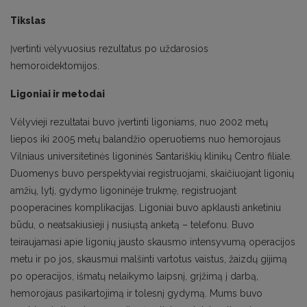
Tikslas
Įvertinti vėlyvuosius rezultatus po uždarosios
hemoroidektomijos.
Ligoniai ir metodai
Vėlyvieji rezultatai buvo įvertinti ligoniams, nuo 2002 metų
liepos iki 2005 metų balandžio operuotiems nuo hemorojaus
Vilniaus universitetinės ligoninės Santariškių klinikų Centro filiale.
Duomenys buvo perspektyviai registruojami, skaičiuojant ligonių
amžių, lytį, gydymo ligoninėje trukmę, registruojant
pooperacines komplikacijas. Ligoniai buvo apklausti anketiniu
būdu, o neatsakiusieji į nusiųstą anketą – telefonu. Buvo
teiraujamasi apie ligonių jausto skausmo intensyvumą operacijos
metu ir po jos, skausmui malšinti vartotus vaistus, žaizdų gijimą
po operacijos, išmatų nelaikymo laipsnį, grįžimą į darbą,
hemorojaus pasikartojimą ir tolesnį gydymą. Mums buvo