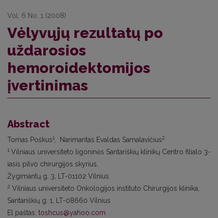
Vol. 6 No. 1 (2008)
Vėlyvųjų rezultatų po
uždarosios
hemoroidektomijos
įvertinimas
Abstract
1
2
Tomas Poškus
, Narimantas Evaldas Samalavičius
1
Vilniaus universiteto ligoninės Santariškių klinikų Centro filialo 3-
iasis pilvo chirurgijos skyrius,
Žygimantų g. 3, LT-01102 Vilnius
2
Vilniaus universiteto Onkologijos instituto Chirurgijos klinika,
Santariškių g. 1, LT-08660 Vilnius
El paštas:
toshcus@yahoo.com