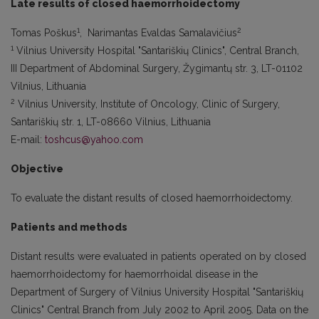
Late results of closed haemorrhoidectomy
1
2
Tomas Poškus
, Narimantas Evaldas Samalavičius
1
Vilnius University Hospital "Santariškių Clinics", Central Branch,
III Department of Abdominal Surgery, Žygimantų str. 3, LT-01102
Vilnius, Lithuania
2
Vilnius University, Institute of Oncology, Clinic of Surgery,
Santariškių str. 1, LT-08660 Vilnius, Lithuania
E-mail:
toshcus@yahoo.com
Objective
To evaluate the distant results of closed haemorrhoidectomy.
Patients and methods
Distant results were evaluated in patients operated on by closed
haemorrhoidectomy for haemorrhoidal disease in the
Department of Surgery of Vilnius University Hospital "Santariškių
Clinics" Central Branch from July 2002 to April 2005. Data on the