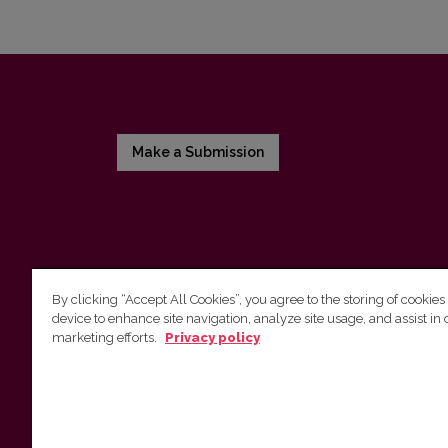
Make a Submission
By clicking “Accept All Cookies”, you agree to the storing of cookies
device to enhance site navigation, analyze site usage, and assist in 
Vilnius University Press
marketing efforts.
Privacy policy
Tel. +370 5 268 7184, E-mail:
info@leidykla.vu.lt
9 Saulėtekis av., LT10222 Vilnius
https://www.leidykla.vu.lt