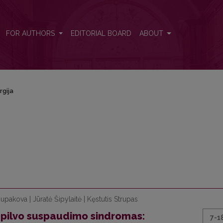
FOR AUTHORS
EDITORIAL BOARD
ABOUT
rgija
pakova | Jūratė Šipylaitė | Kęstutis Strupas
r pilvo suspaudimo sindromas:
7-1