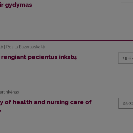
 ir gydymas
ė | Rosita Bazarauskaitė
 rengiant pacientus inkstų
19-2
artinkėnas
y of health and nursing care of
25-3
y