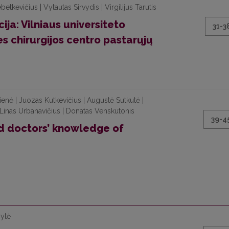
betkevičius | Vytautas Sirvydis | Virgilijus Tarutis
ija: Vilniaus universiteto
31-3
ies chirurgijos centro pastarųjų
ienė | Juozas Kutkevičius | Augustė Sutkutė |
| Linas Urbanavičius | Donatas Venskutonis
39-4
nd doctors’ knowledge of
nytė