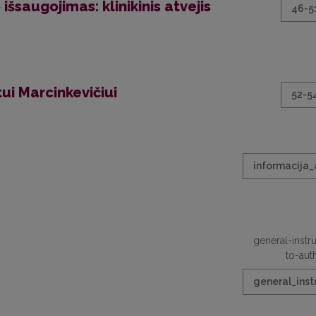
šsaugojimas: klinikinis atvejis
46-5
ui Marcinkevičiui
52-5
informacija_
general-instr
to-aut
general_inst