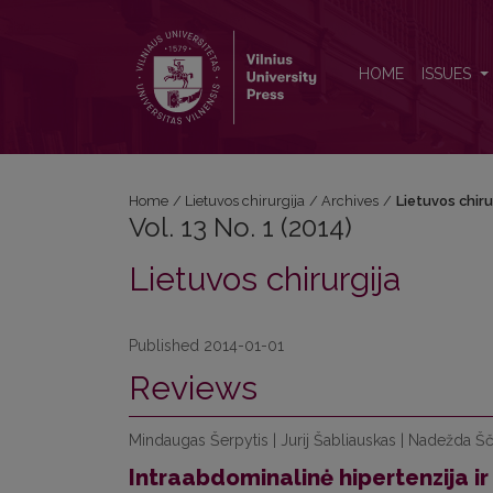
Vol. 13 No. 1 (2014): Lietuvos chirurgija
HOME
ISSUES
Home
/
Lietuvos chirurgija
/
Archives
/
Lietuvos chiru
Vol. 13 No. 1 (2014)
Lietuvos chirurgija
Published 2014-01-01
Reviews
Mindaugas Šerpytis | Jurij Šabliauskas | Nadežda Šču
Intraabdominalinė hipertenzija i