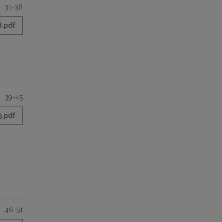
31-38
8.pdf
39-45
5.pdf
46-51