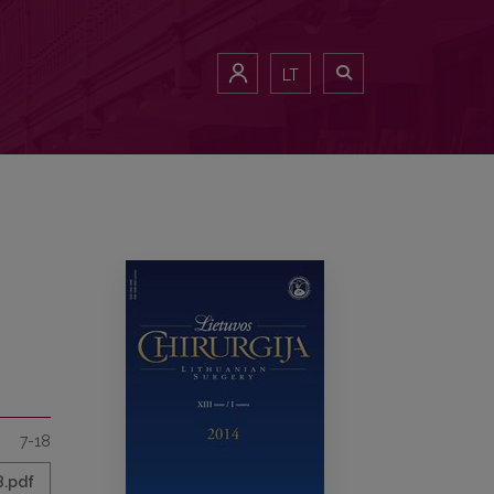
LT
7-18
8.pdf