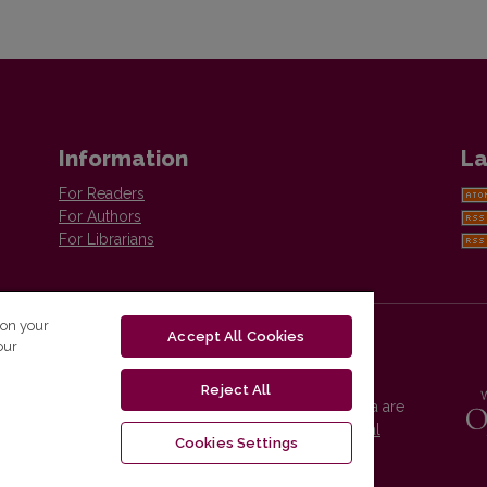
Information
La
For Readers
For Authors
For Librarians
 on your
Accept All Cookies
our
Reject All
Vilnius University Press platform and metadata are
distributed by
Creative Commons International
Cookies Settings
License
.