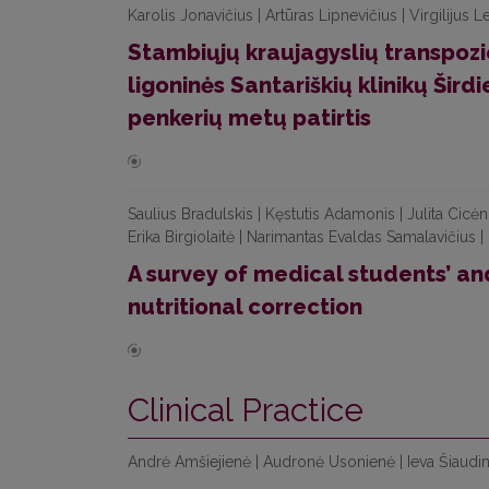
Karolis Jonavičius | Artūras Lipnevičius | Virgilijus Le
Stambiųjų kraujagyslių transpozic
ligoninės Santariškių klinikų Šird
penkerių metų patirtis
Saulius Bradulskis | Kęstutis Adamonis | Julita Cicėn
Erika Birgiolaitė | Narimantas Evaldas Samalavičius 
A survey of medical students’ a
nutritional correction
Clinical Practice
Andrė Amšiejienė | Audronė Usonienė | Ieva Šiaudi