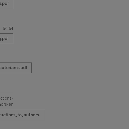
1.pdf
52-54
4.pdf
autoriams.pdf
uctions-
hors-en
ructions_to_authors-