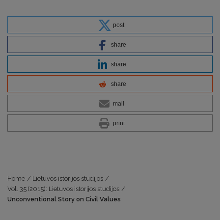
post
share
share
share
mail
print
Home
/
Lietuvos istorijos studijos
/
Vol. 35 (2015): Lietuvos istorijos studijos
/
Unconventional Story on Civil Values