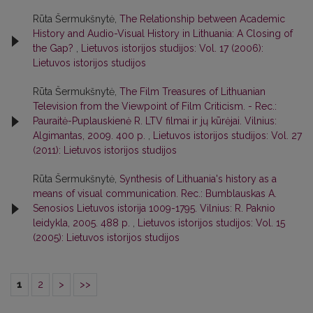
Rūta Šermukšnytė,
The Relationship between Academic
History and Audio-Visual History in Lithuania: A Closing of
the Gap?
,
Lietuvos istorijos studijos: Vol. 17 (2006):
Lietuvos istorijos studijos
Rūta Šermukšnytė,
The Film Treasures of Lithuanian
Television from the Viewpoint of Film Criticism. - Rec.:
Pauraitė-Puplauskienė R. LTV filmai ir jų kūrėjai. Vilnius:
Algimantas, 2009. 400 p.
,
Lietuvos istorijos studijos: Vol. 27
(2011): Lietuvos istorijos studijos
Rūta Šermukšnytė,
Synthesis of Lithuania's history as a
means of visual communication. Rec.: Bumblauskas A.
Senosios Lietuvos istorija 1009-1795. Vilnius: R. Paknio
leidykla, 2005. 488 p.
,
Lietuvos istorijos studijos: Vol. 15
(2005): Lietuvos istorijos studijos
1
2
>
>>