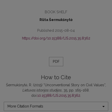
BOOK SHELF
Rūta Šermukšnytė
Published 2015-08-04
https://doi.org/10.15388/LIS.2015.35.8362
PDF
How to Cite
Šermukšnytė, R. (2015) “Unconventional Story on Civil Values”,
Lietuvos istorijos studijos
, 35, pp. 165–168.
doi:
10.15388/LIS.2015.35.8362
.
More Citation Formats