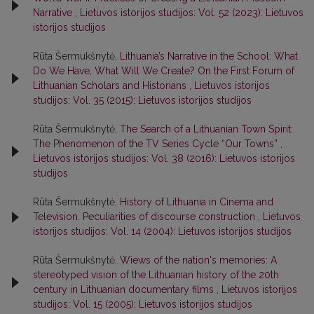
Narrative
,
Lietuvos istorijos studijos: Vol. 52 (2023): Lietuvos
istorijos studijos
Rūta Šermukšnytė,
Lithuania’s Narrative in the School: What
Do We Have, What Will We Create? On the First Forum of
Lithuanian Scholars and Historians
,
Lietuvos istorijos
studijos: Vol. 35 (2015): Lietuvos istorijos studijos
Rūta Šermukšnytė,
The Search of a Lithuanian Town Spirit:
The Phenomenon of the TV Series Cycle “Our Towns”
,
Lietuvos istorijos studijos: Vol. 38 (2016): Lietuvos istorijos
studijos
Rūta Šermukšnytė,
History of Lithuania in Cinema and
Television. Peculiarities of discourse construction
,
Lietuvos
istorijos studijos: Vol. 14 (2004): Lietuvos istorijos studijos
Rūta Šermukšnytė,
Wiews of the nation's memories: A
stereotyped vision of the Lithuanian history of the 20th
century in Lithuanian documentary films
,
Lietuvos istorijos
studijos: Vol. 15 (2005): Lietuvos istorijos studijos