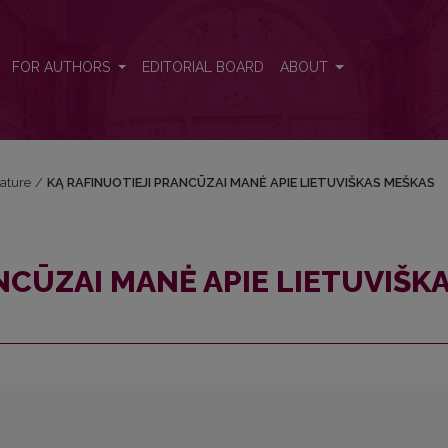
IŠKAS MEŠKAS
FOR AUTHORS
EDITORIAL BOARD
ABOUT
rature
/
KĄ RAFINUOTIEJI PRANCŪZAI MANĖ APIE LIETUVIŠKAS MEŠKAS
NCŪZAI MANĖ APIE LIETUVIŠK