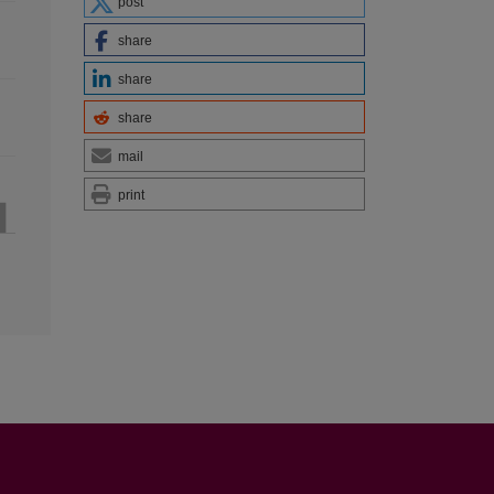
post
share
share
share
mail
print