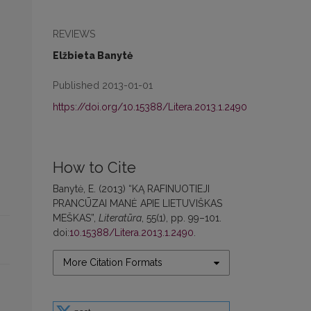
REVIEWS
Elžbieta Banytė
Published 2013-01-01
https://doi.org/10.15388/Litera.2013.1.2490
How to Cite
Banytė, E. (2013) “KĄ RAFINUOTIEJI
PRANCŪZAI MANĖ APIE LIETUVIŠKAS
MEŠKAS”,
Literatūra
, 55(1), pp. 99–101.
doi:
10.15388/Litera.2013.1.2490
.
More Citation Formats