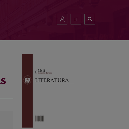
LT
AS