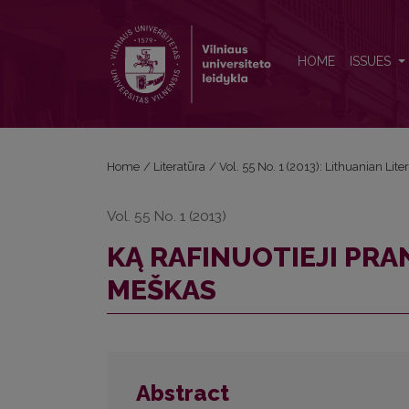
KĄ RAFINUOTIEJI PRANCŪZAI MANĖ APIE LIETUV
HOME
ISSUES
Home
/
Literatūra
/
Vol. 55 No. 1 (2013): Lithuanian Lite
Vol. 55 No. 1 (2013)
KĄ RAFINUOTIEJI PRA
MEŠKAS
Abstract