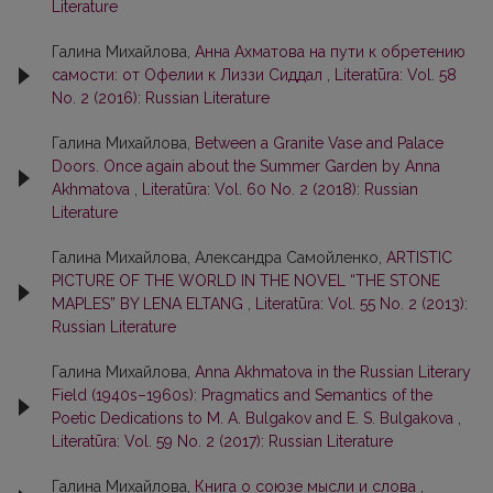
Literature
Галина Михайлова,
Анна Ахматова на пути к обретению
самости: от Офелии к Лиззи Сиддал
,
Literatūra: Vol. 58
No. 2 (2016): Russian Literature
Галина Михайлова,
Between a Granite Vase and Palace
Doors. Once again about the Summer Garden by Anna
Akhmatova
,
Literatūra: Vol. 60 No. 2 (2018): Russian
Literature
Галина Михайлова, Александра Самойленко,
ARTISTIC
PICTURE OF THE WORLD IN THE NOVEL “THE STONE
MAPLES” BY LENA ELTANG
,
Literatūra: Vol. 55 No. 2 (2013):
Russian Literature
Галина Михайлова,
Anna Akhmatova in the Russian Literary
Field (1940s–1960s): Pragmatics and Semantics of the
Poetic Dedications to M. A. Bulgakov and E. S. Bulgakova
,
Literatūra: Vol. 59 No. 2 (2017): Russian Literature
Галина Михайлова,
Книга о союзе мысли и слова
,