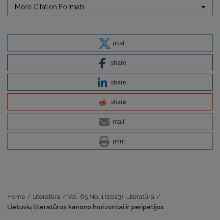
More Citation Formats
post
share
share
share
mail
print
Home
/
Literatūra
/
Vol. 65 No. 1 (2023): Literatūra
/
Lietuvių literatūros kanono horizontai ir peripetijos