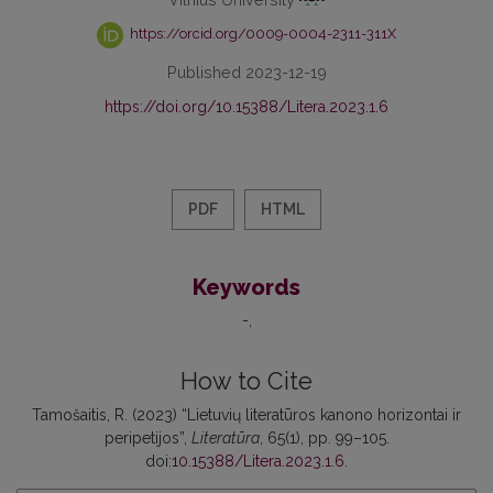
https://orcid.org/0009-0004-2311-311X
Published 2023-12-19
https://doi.org/10.15388/Litera.2023.1.6
PDF
HTML
Keywords
-
How to Cite
Tamošaitis, R. (2023) “Lietuvių literatūros kanono horizontai ir
peripetijos”,
Literatūra
, 65(1), pp. 99–105.
doi:
10.15388/Litera.2023.1.6
.