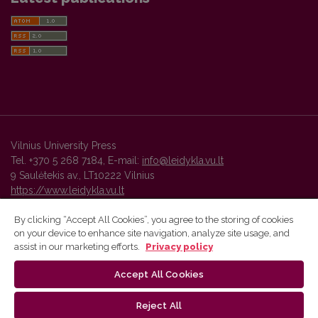
Vilnius University Press
Tel. +370 5 268 7184, E-mail:
info@leidykla.vu.lt
9 Saulėtekis av., LT10222 Vilnius
https://www.leidykla.vu.lt
By clicking “Accept All Cookies”, you agree to the storing of cookies
on your device to enhance site navigation, analyze site usage, and
Vilnius University Press platform and metadata are distributed by
assist in our marketing efforts.
Privacy policy
Creative Commons International License
.
Accept All Cookies
Reject All