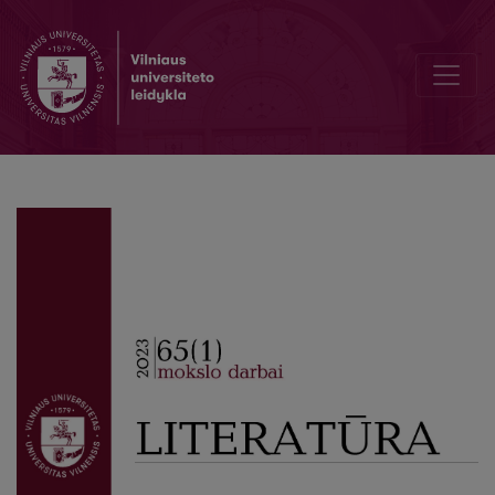
Lietuvių literatūros kanono horizontai ir peripetijos