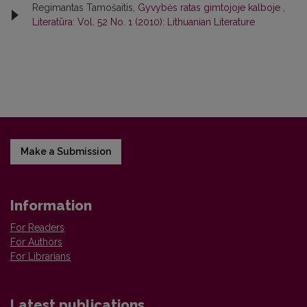
Regimantas Tamošaitis,
Gyvybės ratas gimtojoje kalboje
,
Literatūra: Vol. 52 No. 1 (2010): Lithuanian Literature
Make a Submission
Information
For Readers
For Authors
For Librarians
Latest publications