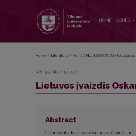
Lietuvos įvaizdis Oskaro Milašiaus publicistikoje
HOME
ISSUES
Home
/
Literatūra
/
Vol. 49 No. 4 (2007): World Literatu
Vol. 49 No. 4 (2007)
Lietuvos įvaizdis Oska
Abstract
Le présent article propose une réflexion sur l’