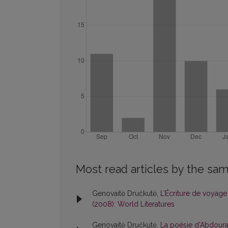
Most read articles by the sam
Genovaitė Dručkutė,
L’Écriture de voyag
(2008): World Literatures
Genovaitė Dručkutė,
La poésie d’Abdoura