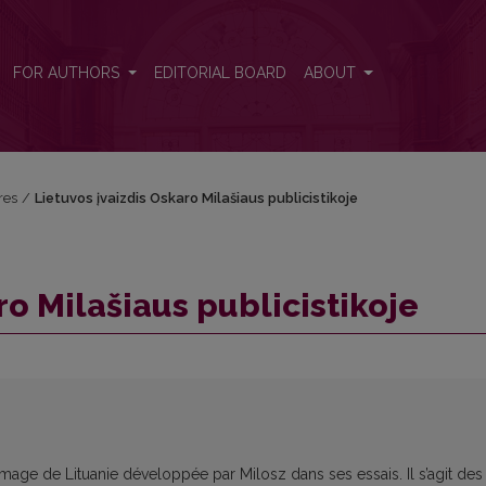
FOR AUTHORS
EDITORIAL BOARD
ABOUT
res
/
Lietuvos įvaizdis Oskaro Milašiaus publicistikoje
ro Milašiaus publicistikoje
image de Lituanie développée par Milosz dans ses essais. Il s’agit des