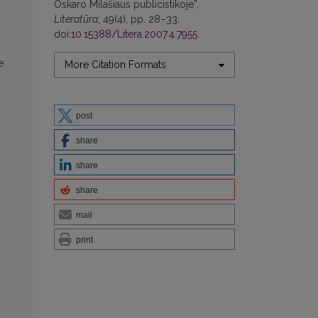
Oskaro Milašiaus publicistikoje”,
Literatūra
, 49(4), pp. 28–33.
doi:
10.15388/Litera.2007.4.7955
.
n
e
More Citation Formats
post
share
share
share
mail
print