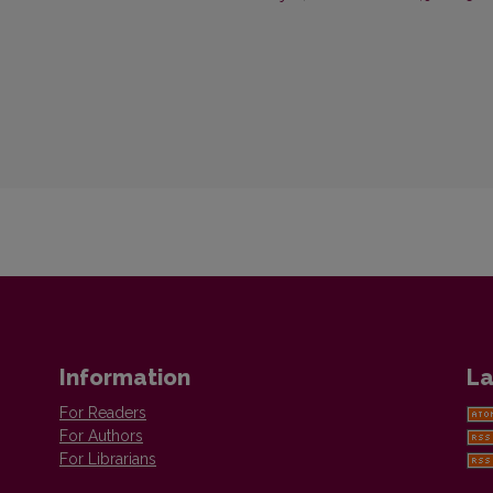
Information
La
For Readers
For Authors
For Librarians