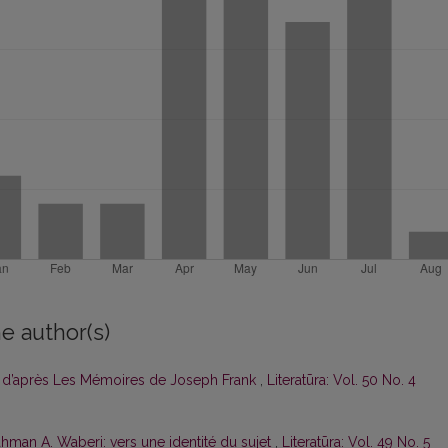
e author(s)
e d’après Les Mémoi­res de Joseph Frank
,
Literatūra: Vol. 50 No. 4
hman A. Waberi: vers une identité du sujet
,
Literatūra: Vol. 49 No. 5