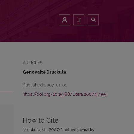
LT
ARTICLES
Genovaitė Dručkutė
Published 2007-01-01
https://doi.org/10.15388/Litera.2007.4.7955
How to Cite
Dručkutė, G. (2007) “Lietuvos įvaizdis