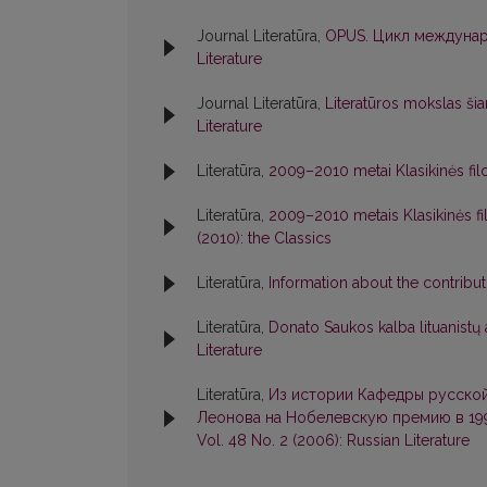
Journal Literatūra,
OPUS. Цикл междуна
Literature
Journal Literatūra,
Literatūros mokslas ši
Literature
Literatūra,
2009–2010 metai Klasikinės fil
Literatūra,
2009–2010 metais Klasikinės fi
(2010): the Classics
Literatūra,
Information about the contribu
Literatūra,
Donato Saukos kalba lituanis
Literature
Literatūra,
Из истории Кафедры русской
Леонова на Нобелевскую премию в 19
Vol. 48 No. 2 (2006): Russian Literature