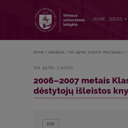
2006–2007 metais Klasikinės filologijos katedros d
HOME
ISSUES
Home
/
Literatūra
/
Vol. 49 No. 3 (2007): the Classics
/
Vol. 49 No. 3 (2007)
2006–2007 metais Klas
dėstytojų išleistos kn
PDF