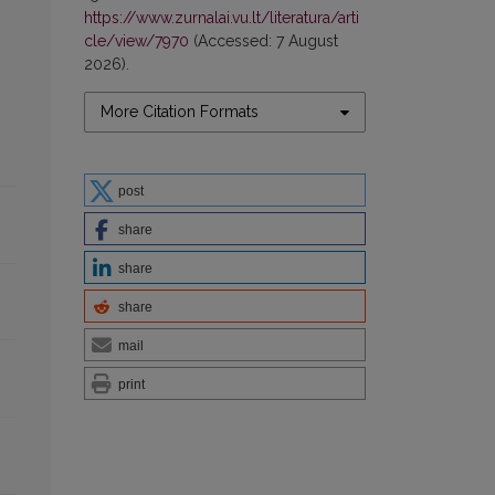
https://www.zurnalai.vu.lt/literatura/arti
cle/view/7970
(Accessed: 7 August
2026).
More Citation Formats
post
share
share
share
mail
print