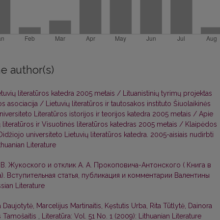
e author(s)
etuvių literatūros katedra 2005 metais / Lituanistinių tyrimų projektas
s asociacija / Lietuvių literatūros ir tautosakos instituto Šiuolaikinės
niversiteto Literatūros istorijos ir teorijos katedra 2005 metais / Apie
 literatūros ir Visuotinės literatūros katedras 2005 metais / Klaipėdos
idžiojo universiteto Lietuvių literatūros katedra. 2005-aisiais nudirbti
thuanian Literature
 В. Жукоского и отклик А. А. Прокоповича-Антонского ( Книга в
. Вступительная статья, публикация и комментарии Валентины
ssian Literature
ja Daujotytė, Marcelijus Martinaitis, Kęstutis Urba, Rita Tūtlytė, Dainora
s Tamošaitis
,
Literatūra: Vol. 51 No. 1 (2009): Lithuanian Literature