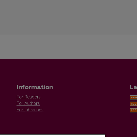
Information
La
For Readers
For Authors
For Librarians