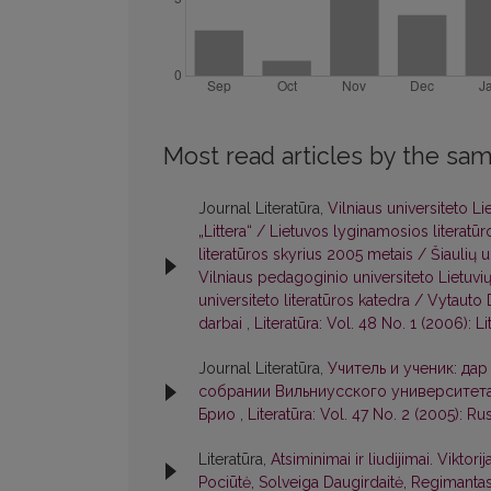
Most read articles by the sam
Journal Literatūra,
Vilniaus universiteto Li
„Littera“ / Lietuvos lyginamosios literatūro
literatūros skyrius 2005 metais / Šiaulių u
Vilniaus pedagoginio universiteto Lietuvių
universiteto literatūros katedra / Vytauto D
darbai
,
Literatūra: Vol. 48 No. 1 (2006): Li
Journal Literatūra,
Учитель и ученик: дар
собрании Вильниусского университета)
Брио
,
Literatūra: Vol. 47 No. 2 (2005): Ru
Literatūra,
Atsiminimai ir liudijimai. Viktori
Pociūtė, Solveiga Daugirdaitė, Regimanta