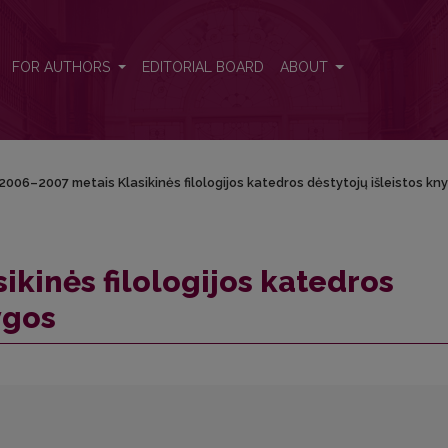
ėstytojų išleistos knygos
FOR AUTHORS
EDITORIAL BOARD
ABOUT
2006–2007 metais Klasikinės filologijos katedros dėstytojų išleistos kn
ikinės filologijos katedros
ygos