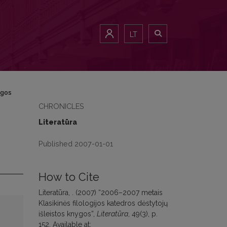
LT
ygos
CHRONICLES
Literatūra
Published 2007-01-01
How to Cite
Literatūra, . (2007) “2006–2007 metais
Klasikinės filologijos katedros dėstytojų
išleistos knygos”,
Literatūra
, 49(3), p.
152. Available at: