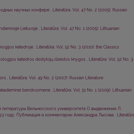
родных научных конфере
,
Literatūra: Vol. 47 No. 2 (2005): Russian
andieninėje Lietuvoje
,
Literatūra: Vol. 47 No. 1 (2005): Lithuanian
ologijos katedroje
,
Literatūra: Vol. 52 No. 3 (2010): the Classics
lologijos katedros dėstytojų išleistos knygos
,
Literatūra: Vol. 52 No. 3
tors
,
Literatūra: Vol. 49 No. 2 (2007): Russian Literature
tų akademinei bendruomene
,
Literatūra: Vol. 51 No. 1 (2009): Lithuanian
 литературы Вильнюсского университета О выдвижении Л.
93 году. Публикация и комментарии Александра Лысова
,
Literatūra