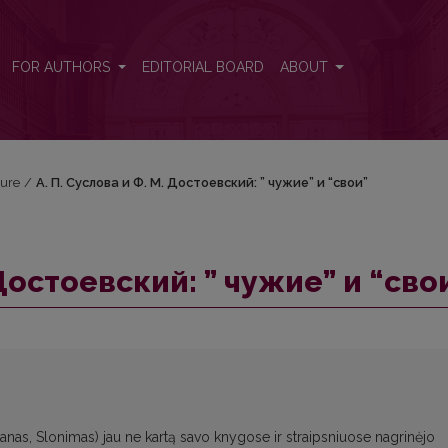
свои”
FOR AUTHORS
EDITORIAL BOARD
ABOUT
ture
/
А. П. Суслова и Ф. М. Достоевский: ” чужие” и “свои”
 Достоевский: ” чужие” и “сво
anas, Slonimas) jau ne kartą savo knygose ir straipsniuose nagrinėjo