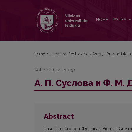
А. П. Суслова и Ф. М. Достоевский: ” чужие” и “
HOME
ISSUES
Home
/
Literatūra
/
Vol. 47 No. 2 (2005): Russian Litera
Vol. 47 No. 2 (2005)
А. П. Суслова и Ф. М.
Abstract
Rusų literatūrologai (Dolininas, Biomas, Grosm