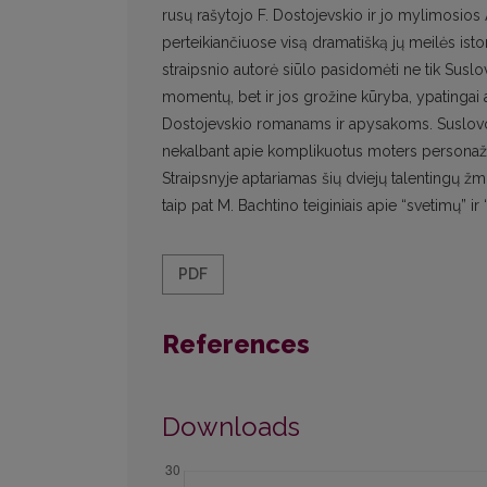
rusų rašytojo F. Dostojevskio ir jo mylimosios
perteikiančiuose visą dramatišką jų meilės istor
straipsnio autorė siūlo pasidomėti ne tik Susl
momentų, bet ir jos grožine kūryba, ypatingai ap
Dostojevskio romanams ir apysakoms. Suslovos s
nekalbant apie komplikuotus moters personažus
Straipsnyje aptariamas šių dviejų talentingų žm
taip pat M. Bachtino teiginiais apie “svetimų” ir
PDF
References
Downloads