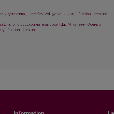
го и детектива
,
Literatūra: Vol. 52 No. 2 (2010): Russian Literature
и Диалог с русской литературой (Дж. М. Кутзее . Осень в
009): Russian Literature
Information
La