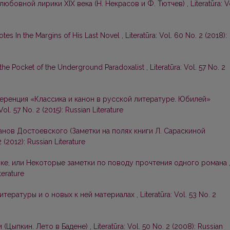
любовной лирики XIX века (Н. Некрасов и Ф. Тютчев)
,
Literatūra: V
tes In the Margins of His Last Novel
,
Literatūra: Vol. 60 No. 2 (2018):
 the Pocket of the Underground Paradoxalist
,
Literatūra: Vol. 57 No. 2
ренция «Классика и канон в русской литературе. Юбилей»
 Vol. 57 No. 2 (2015): Russian Literature
нов Достоевского (Заметки на полях книги Л. Сараскиной
2 (2012): Russian Literature
ке, или Некоторые заметки по поводу прочтения одного романа
terature
итературы и о новых к ней материалах
,
Literatūra: Vol. 53 No. 2
 (Цыпкин. Лето в Бадене)
,
Literatūra: Vol. 50 No. 2 (2008): Russian