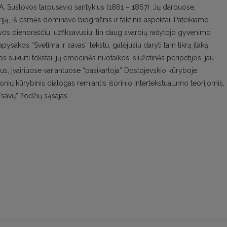
 A. Suslovos tarpusavio santykius (1861 – 1867). Jų darbuose,
iją, iš esmės dominavo biografinis ir faktinis aspektai. Pateikiamo
ovos dienoraščiu, užfiksavusiu itin daug svarbių rašytojo gyvenimo
ysakos “Svetima ir savas” tekstu, galėjusiu daryti tam tikrą įtaką
ukurti tekstai, jų emocinės nuotaikos, siužetinės peripetijos, jau
, įvairiuose variantuose “pasikartoja” Dostojevskio kūryboje.
onių kūrybinis dialogas remiantis išorinio intertekstualumo teorijomis,
 “savų” žodžių sąsajas.