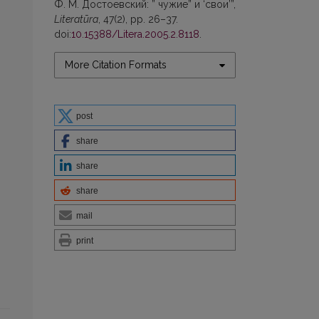
Ф. М. Достоевский: ” чужие” и ‘свои’”,
Literatūra
, 47(2), pp. 26–37.
doi:
10.15388/Litera.2005.2.8118
.
More Citation Formats
post
share
share
share
mail
print