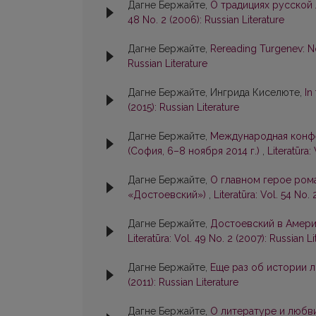
Дагне Бержайте,
О традициях русской 
48 No. 2 (2006): Russian Literature
Дагне Бержайте,
Rereading Turgenev: No
Russian Literature
Дагне Бержайте, Ингрида Киселюте,
In
(2015): Russian Literature
Дагне Бержайте,
Международная конфе
(София, 6–8 ноября 2014 г.)
,
Literatūra:
Дагне Бержайте,
О главном герое рома
«Достоевский»)
,
Literatūra: Vol. 54 No. 
Дагне Бержайте,
Достоевский в Амери
Literatūra: Vol. 49 No. 2 (2007): Russian Li
Дагне Бержайте,
Еще раз об истории л
(2011): Russian Literature
Дагне Бержайте,
О литературе и любви