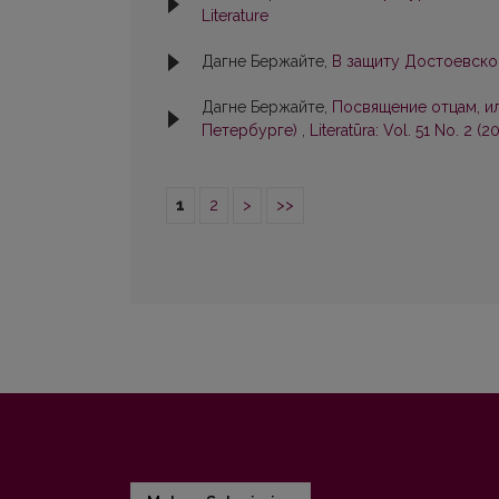
Literature
Дагне Бержайте,
В защиту Достоевско
Дагне Бержайте,
Посвящение отцам, ил
Петербурге)
,
Literatūra: Vol. 51 No. 2 (2
1
2
>
>>