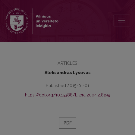
„Sub rosa dictum“. Соборный образ в “Последней розе” Анны А
ARTICLES
Aleksandras Lysovas
Published 2015-01-01
https://doi.org/10.15388/Litera.2004.2.8199
PDF