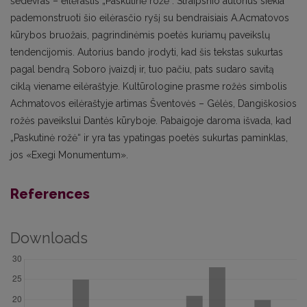
šedevras – eilėraštis „Paskutinė rožė“. Straipsnio autorius siekia
pademonstruoti šio eilėrasčio ryšį su bendraisiais A.Acmatovos
kūrybos bruožais, pagrindinėmis poetės kuriamų paveikslų
tendencijomis. Autorius bando įrodyti, kad šis tekstas sukurtas
pagal bendrą Soboro įvaizdį ir, tuo pačiu, pats sudaro savitą
ciklą viename eilėraštyje. Kultūrologine prasme rožės simbolis
Achmatovos eilėraštyje artimas Šventovės – Gėlės, Dangiškosios
rožės paveikslui Dantės kūryboje. Pabaigoje daroma išvada, kad
„Paskutinė rožė“ ir yra tas ypatingas poetės sukurtas paminklas,
jos «Exegi Monumentum».
References
Downloads