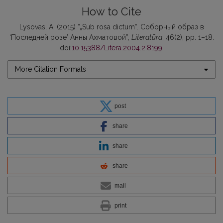
How to Cite
Lysovas, A. (2015) “„Sub rosa dictum“. Соборный образ в
‘Последней розе’ Анны Ахматовой”,
Literatūra
, 46(2), pp. 1–18.
doi:
10.15388/Litera.2004.2.8199
.
More Citation Formats
post
share
share
share
mail
print