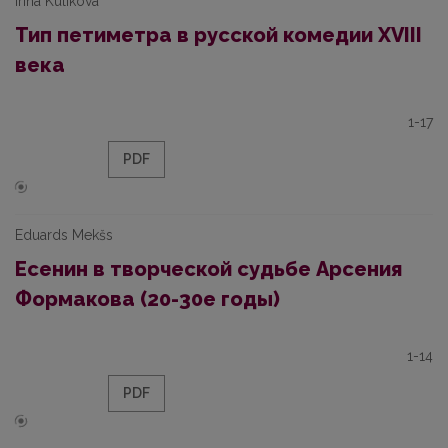
Irina Kulikova
Тип петиметра в русской комедии XVIII
века
1-17
PDF
Eduards Mekšs
Есенин в творческой судьбе Арсения
Формакова (20-30е годы)
1-14
PDF