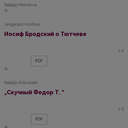
Natalija Melnikova
Jevgenijus Kostinas
Иосиф Бродский о Тютчеве
1-4
PDF
Natalija Arlauskaitė
„Скучный Федор Т. “
1-5
PDF