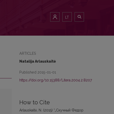
LT
ARTICLES
Natalija Arlauskaitė
Published 2015-01-01
https://doi.org/10.15388/Litera.2004.2.8207
How to Cite
Arlauskaitė, N. (2015) “„Скучный Федор