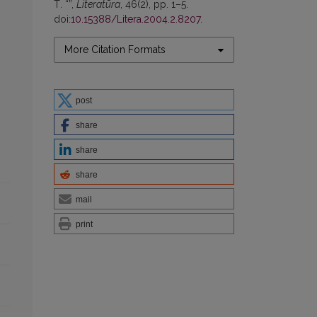
Т. “”,
Literatūra
, 46(2), pp. 1–5.
doi:
10.15388/Litera.2004.2.8207
.
More Citation Formats
post
share
share
share
mail
print