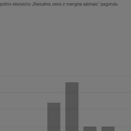
lpidžio eilėraščio „Riešutinis senis ir mergina šalimais“ pagrindu.