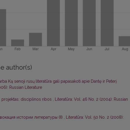
e author(s)
arba Ką senoji rusų literatūra gali papasakoti apie Dantę ir Peterį
006): Russian Literature
 projektas: disciplinos ribos
,
Literatūra: Vol. 46 No. 2 (2004): Russian
вокация истории литературы (II)
,
Literatūra: Vol. 50 No. 2 (2008):