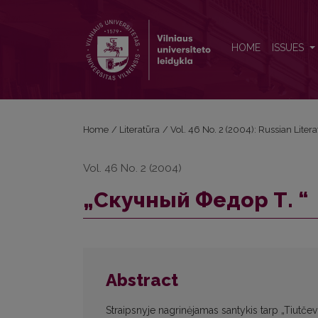
„Скучный Федор Т. “
HOME
ISSUES
Home
/
Literatūra
/
Vol. 46 No. 2 (2004): Russian Liter
Vol. 46 No. 2 (2004)
„Скучный Федор Т. “
Abstract
Straipsnyje nagrinėjamas santykis tarp „Tiutčevo