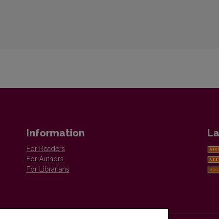
Information
La
For Readers
For Authors
For Librarians