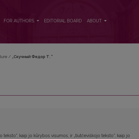
FOR AUTHORS
EDITORIAL BOARD
ABOUT
ature
/
„Скучный Федор Т. “
 teksto“, kaip jo kūrybos visumos, ir „tiutčeviškojo teksto“, kaip jo