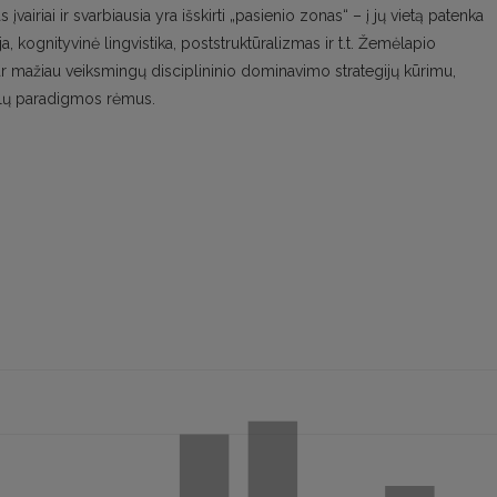
vairiai ir svarbiausia yra išskirti „pasienio zonas“ – į jų vietą patenka
ija, kognityvinė lingvistika, poststruktūralizmas ir t.t. Žemėlapio
 ar mažiau veiksmingų disciplininio dominavimo strategijų kūrimu,
kslų paradigmos rėmus.