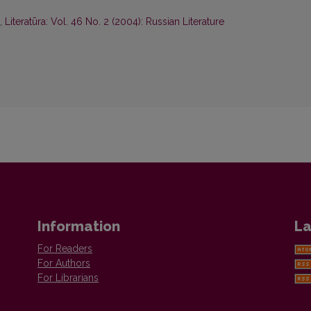
,
Literatūra: Vol. 46 No. 2 (2004): Russian Literature
Information
La
For Readers
For Authors
For Librarians