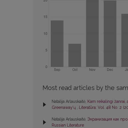
Most read articles by the sam
Natalija Arlauskaitė,
Kam reikalingi žanrai, 
Greenaway’ų
,
Literatūra: Vol. 48 No. 2 (2
Natalija Arlauskaitė,
Экранизация как про
Russian Literature