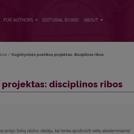
FOR AUTHORS
EDITORIAL BOARD
ABOUT
ature
/
Kognityvinės poetikos projektas: disciplinos ribos
projektas: disciplinos ribos
a priėjo tokią raidos stadiją, kai tenka apsibrėžti vietą akademiniame