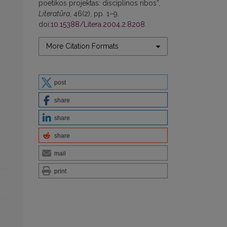
poetikos projektas: disciplinos ribos”,
Literatūra
, 46(2), pp. 1–9.
doi:
10.15388/Litera.2004.2.8208
.
More Citation Formats
post
share
share
share
mail
print