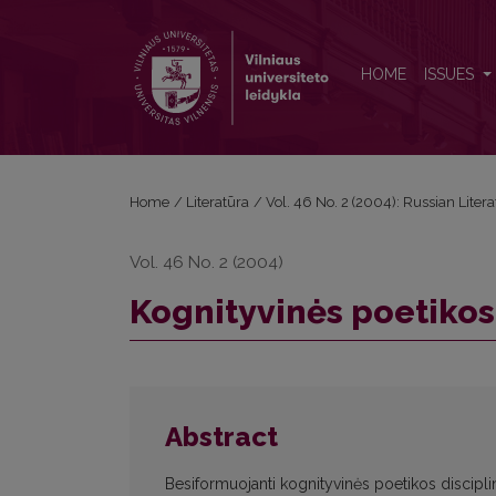
Kognityvinės poetikos projektas: disciplinos ribos
HOME
ISSUES
Home
/
Literatūra
/
Vol. 46 No. 2 (2004): Russian Liter
Vol. 46 No. 2 (2004)
Kognityvinės poetikos 
Abstract
Besiformuojanti kognityvinės poetikos disciplin