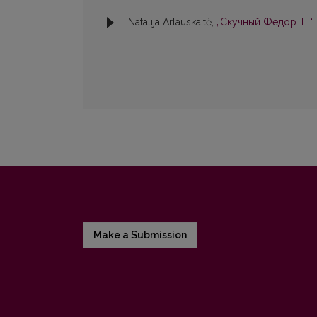
Natalija Arlauskaitė,
„Скучный Федор Т. “
Make a Submission