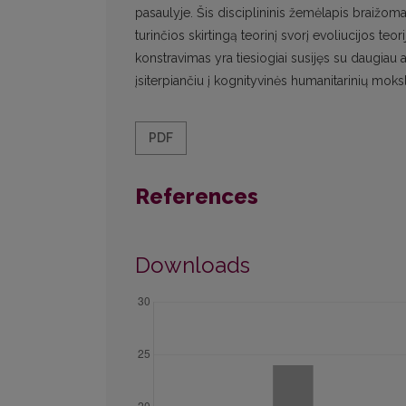
pasaulyje. Šis disciplininis žemėlapis braižomas į
turinčios skirtingą teorinį svorį evoliucijos teor
konstravimas yra tiesiogiai susijęs su daugiau
įsiterpiančiu į kognityvinės humanitarinių mo
PDF
References
Downloads