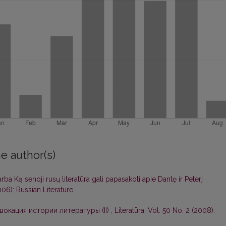
e author(s)
arba Ką senoji rusų literatūra gali papasakoti apie Dantę ir Peterį
006): Russian Literature
вокация истории литературы (II)
,
Literatūra: Vol. 50 No. 2 (2008):