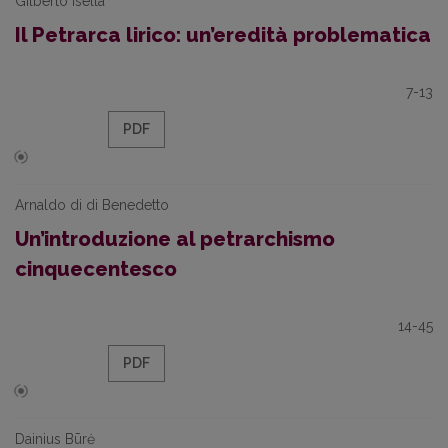
Gilberto Isella
Il Petrarca lirico: un’eredità problematica
7-13
PDF
Arnaldo di di Benedetto
Un’introduzione al petrarchismo
cinquecentesco
14-45
PDF
Dainius Būrė