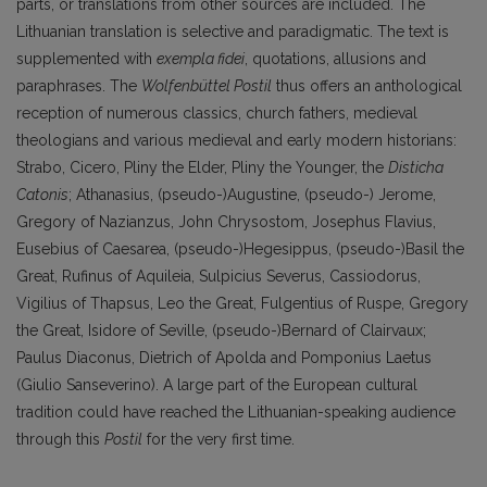
parts, or translations from other sources are included. The
Lithuanian translation is selective and paradigmatic. The text is
supplemented with
exempla fidei
, quotations, allusions and
paraphrases. The
Wolfenbüttel Postil
thus offers an anthological
reception of numerous classics, church fathers, medieval
theologians and various medieval and early modern historians:
Strabo, Cicero, Pliny the Elder, Pliny the Younger, the
Disticha
Catonis
; Athanasius, (pseudo-)Augustine, (pseudo-) Jerome,
Gregory of Nazianzus, John Chrysostom, Josephus Flavius,
Eusebius of Caesarea, (pseudo-)Hegesippus, (pseudo-)Basil the
Great, Rufinus of Aquileia, Sulpicius Severus, Cassiodorus,
Vigilius of Thapsus, Leo the Great, Fulgentius of Ruspe, Gregory
the Great, Isidore of Seville, (pseudo-)Bernard of Clairvaux;
Paulus Diaconus, Dietrich of Apolda and Pomponius Laetus
(Giulio Sanseverino). A large part of the European cultural
tradition could have reached the Lithuanian-speaking audience
through this
Postil
for the very first time.