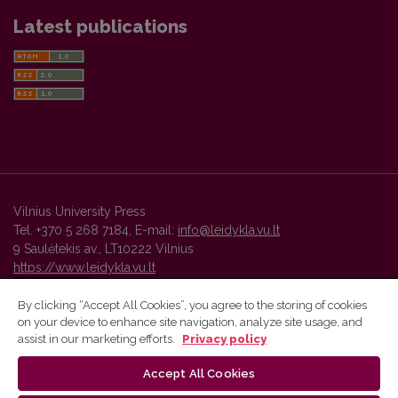
Latest publications
Vilnius University Press
Tel. +370 5 268 7184, E-mail:
info@leidykla.vu.lt
9 Saulėtekis av., LT10222 Vilnius
https://www.leidykla.vu.lt
By clicking “Accept All Cookies”, you agree to the storing of cookies
on your device to enhance site navigation, analyze site usage, and
Vilnius University Press platform and metadata are distributed by
assist in our marketing efforts.
Privacy policy
Creative Commons International License
.
Accept All Cookies