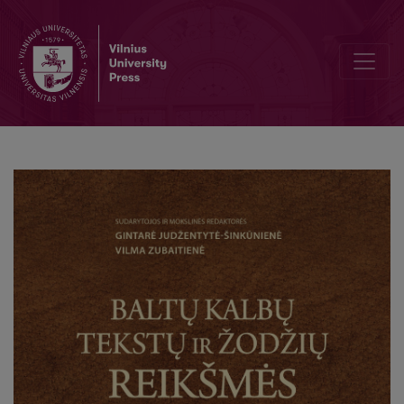
The European Cultural Tradition in the Wolfenbüttel Postil (1573/157