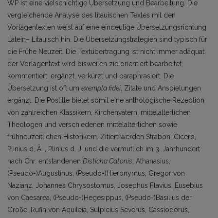
WP ist eine vielschichtige Übersetzung und Bearbeitung. Die
vergleichende Analyse des litauischen Textes mit den
Vorlagentexten weist auf eine eindeutige Übersetzungsrichtung
Latein– Litauisch hin. Die Übersetzungstrategien sind typisch für
die Frühe Neuzeit. Die Textübertragung ist nicht immer adäquat,
der Vorlagentext wird bisweilen zielorientiert bearbeitet,
kommentiert, ergänzt, verkürzt und paraphrasiert. Die
Übersetzung ist oft um
exempla fidei
, Zitate und Anspielungen
ergänzt. Die Postille bietet somit eine anthologische Rezeption
von zahlreichen Klassikern, Kirchenvätern, mittelalterlichen
Theologen und verschiedenen mittelalterlichen sowie
frühneuzeitlichen Historikern. Zitiert werden Strabon, Cicero,
Plinius d. Ä ., Plinius d. J. und die vermutlich im 3. Jahrhundert
nach Chr. entstandenen
Disticha Catonis
; Athanasius,
(Pseudo-)Augustinus, (Pseudo-)Hieronymus, Gregor von
Nazianz, Johannes Chrysostomus, Josephus Flavius, Eusebius
von Caesarea, (Pseudo-)Hegesippus, (Pseudo-)Basilius der
Große, Rufin von Aquileia, Sulpicius Severus, Cassiodorus,