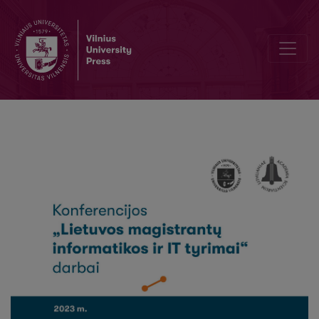
Adaptyvių kompiuterinių sistemų formalus modeliavimas ir verifikavi