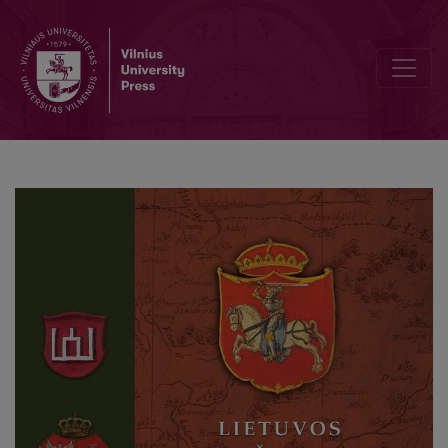
Fenomeny dziejów i tradycji Wielkiego Księstwa Litewskiego: Miej