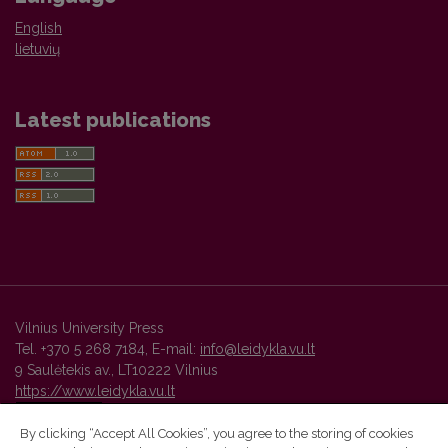
English
lietuvių
Latest publications
Vilnius University Press
Tel. +370 5 268 7184, E-mail:
info@leidykla.vu.lt
9 Saulėtekis av., LT10222 Vilnius
https://www.leidykla.vu.lt
By clicking “Accept All Cookies”, you agree to the storing of cookies