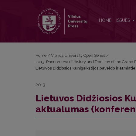
Lietuvos Didžiosios Kunigaikštijos paveldo ir atmin
HOME
ISSUES
Home
/
Vilnius University Open Series
/
2013: Phenomena of History and Tradition of the Grand 
Lietuvos Didžiosios Kunigaikštijos paveldo ir atmint
2013
Lietuvos Didžiosios Ku
aktualumas (konferenc