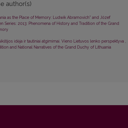
e author(s)
ania as the Place of Memory: Ludwik Abramovich” and Józef
en Series: 2013: Phenomena of History and Tradition of the Grand
emory
kštijos idėja ir tautiniai atgimimai. Vieno Lietuvos lenko perspektyva
,
dition and National Narratives of the Grand Duchy of Lithuania