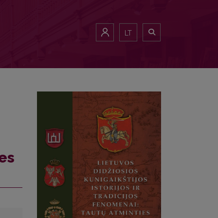
LT
ies