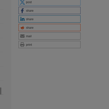
post
share
share
share
mail
print