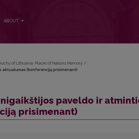
ties aktualumas (konferenciją prisimenant)
ABOUT
Duchy of Lithuania: Places of Nations Memory
/
ies aktualumas (konferenciją prisimenant)
nigaikštijos paveldo ir atmint
iją prisimenant)