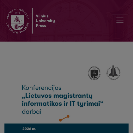
Matematinių uždavinių klasifikavimas taikant natūralios kalbos ap