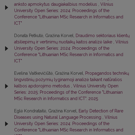
anksto apmokytus daugiakalbius modelius
,
Vilnius
University Open Series: 2024: Proceedings of the
Conference "Lithuanian MSc Research in Informatics and
ICT"
Donata Petkutė, Gražina Korvel,
Draudimo sektoriaus klientų
atsiliepimų ir vertinimų nuotaikų kaitos analizė laike
,
Vilnius
University Open Series: 2024: Proceedings of the
Conference "Lithuanian MSc Research in Informatics and
ICT"
Evelina Vaitkevičiūtė, Gražina Korvel,
Propagandos technikų
lingvistinių požymių lyginamoji analizė taikant natūralios
kalbos apdorojimo metodus
,
Vilnius University Open
Series: 2025: Proceedings of the Conference "Lithuanian
MSc Research in Informatics and ICT". 2025
Eglė Kondrataitė, Gražina Korvel,
Early Detection of Rare
Diseases using Natural Language Processing
,
Vilnius
University Open Series: 2024: Proceedings of the
Conference "Lithuanian MSc Research in Informatics and