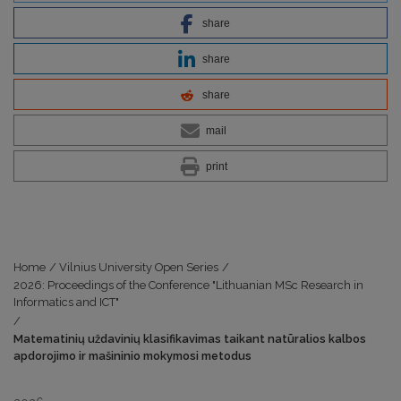
share
share
share
mail
print
Home
/
Vilnius University Open Series
/
2026: Proceedings of the Conference "Lithuanian MSc Research in
Informatics and ICT"
/
Matematinių uždavinių klasifikavimas taikant natūralios kalbos
apdorojimo ir mašininio mokymosi metodus