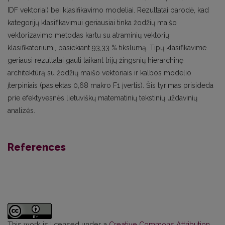
IDF vektoriai) bei klasifikavimo modeliai. Rezultatai parodė, kad
kategorijų klasifikavimui geriausiai tinka žodžių maišo
vektorizavimo metodas kartu su atraminių vektorių
klasifikatoriumi, pasiekiant 93,33 % tikslumą. Tipų klasifikavime
geriausi rezultatai gauti taikant trijų žingsnių hierarchinę
architektūrą su žodžių maišo vektoriais ir kalbos modelio
įterpiniais (pasiektas 0,68 makro F1 įvertis). Šis tyrimas prisideda
prie efektyvesnės lietuviškų matematinių tekstinių uždavinių
analizės.
References
This work is licensed under a
Creative Commons Attribution