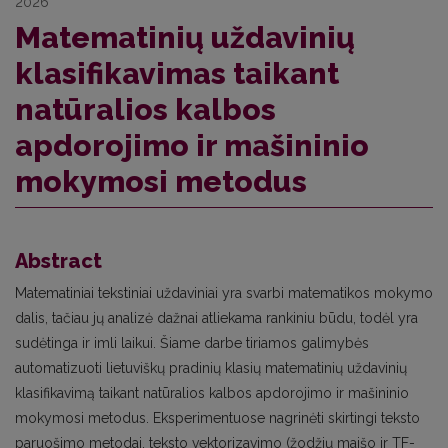
2026
Matematinių uždavinių
klasifikavimas taikant
natūralios kalbos
apdorojimo ir mašininio
mokymosi metodus
Abstract
Matematiniai tekstiniai uždaviniai yra svarbi matematikos mokymo
dalis, tačiau jų analizė dažnai atliekama rankiniu būdu, todėl yra
sudėtinga ir imli laikui. Šiame darbe tiriamos galimybės
automatizuoti lietuviškų pradinių klasių matematinių uždavinių
klasifikavimą taikant natūralios kalbos apdorojimo ir mašininio
mokymosi metodus. Eksperimentuose nagrinėti skirtingi teksto
paruošimo metodai, teksto vektorizavimo (žodžių maišo ir TF-