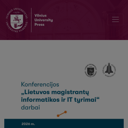
Teksto požymių analizė ir jų efektyvumo vertinimas emocijų klasifi