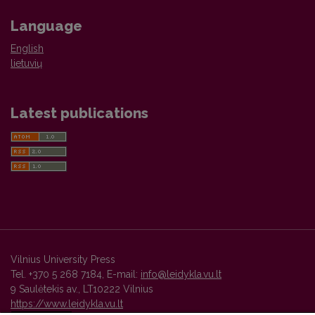
Language
English
lietuvių
Latest publications
Vilnius University Press
Tel. +370 5 268 7184, E-mail:
info@leidykla.vu.lt
9 Saulėtekis av., LT10222 Vilnius
https://www.leidykla.vu.lt