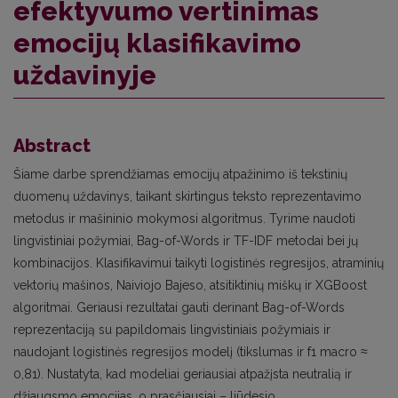
efektyvumo vertinimas
emocijų klasifikavimo
uždavinyje
Abstract
Šiame darbe sprendžiamas emocijų atpažinimo iš tekstinių
duomenų uždavinys, taikant skirtingus teksto reprezentavimo
metodus ir mašininio mokymosi algoritmus. Tyrime naudoti
lingvistiniai požymiai, Bag-of-Words ir TF-IDF metodai bei jų
kombinacijos. Klasifikavimui taikyti logistinės regresijos, atraminių
vektorių mašinos, Naiviojo Bajeso, atsitiktinių miškų ir XGBoost
algoritmai. Geriausi rezultatai gauti derinant Bag-of-Words
reprezentaciją su papildomais lingvistiniais požymiais ir
naudojant logistinės regresijos modelį (tikslumas ir f1 macro ≈
0,81). Nustatyta, kad modeliai geriausiai atpažįsta neutralią ir
džiaugsmo emocijas, o prasčiausiai – liūdesio.