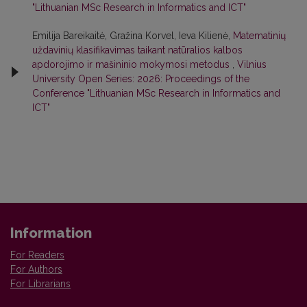
"Lithuanian MSc Research in Informatics and ICT"
Emilija Bareikaitė, Gražina Korvel, Ieva Kilienė,
Matematinių
uždavinių klasifikavimas taikant natūralios kalbos
apdorojimo ir mašininio mokymosi metodus
,
Vilnius
University Open Series: 2026: Proceedings of the
Conference "Lithuanian MSc Research in Informatics and
ICT"
Information
For Readers
For Authors
For Librarians