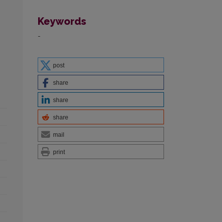
Keywords
-
post
share
share
share
mail
print