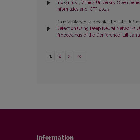
mokymusi
,
Vilnius University Open Seri
Informatics and ICT". 2025
Dalia Vektarytė, Zigmantas Kęstutis Juškev
Detection Using Deep Neural Networks 
Proceedings of the Conference "Lithuania
1
2
>
>>
Information