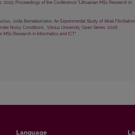
es: 2025: Proceedings of the Conference "Lithuanian MSc Research in
ičius, Jolita Bernatavičienė,
An Experimental Study of Atrial Fibrillatio
Under Noisy Conditions
,
Vilnius University Open Series: 2026:
n MSc Research in Informatics and ICT"
Language
La