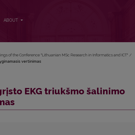
palyginamasis vertinimas
ABOUT
ngs of the Conference "Lithuanian MSc Research in Informatics and ICT"
/
lyginamasis vertinimas
grįsto EKG triukšmo šalinimo
imas