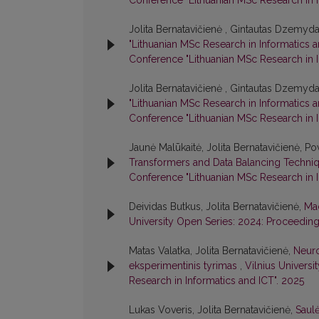
Conference "Lithuanian MSc Research in I
Jolita Bernatavičienė , Gintautas Dzemyda 
"Lithuanian MSc Research in Informatics 
Conference "Lithuanian MSc Research in I
Jolita Bernatavičienė , Gintautas Dzemyda
"Lithuanian MSc Research in Informatics 
Conference "Lithuanian MSc Research in I
Jaunė Malūkaitė, Jolita Bernatavičienė, Po
Transformers and Data Balancing Techni
Conference "Lithuanian MSc Research in I
Deividas Butkus, Jolita Bernatavičienė,
Mac
University Open Series: 2024: Proceeding
Matas Valatka, Jolita Bernatavičienė,
Neuro
eksperimentinis tyrimas
,
Vilnius Univers
Research in Informatics and ICT". 2025
Lukas Voveris, Jolita Bernatavičienė,
Saulė