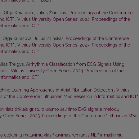
nformatics and ICT". 2025
, Olga Kurasova , Julius Žilinskas ,
Proceedings of the Conference
and ICT"
,
Vilnius University Open Series: 2024: Proceedings of the
nformatics and ICT"
, Olga Kurasova, Julius Žilinskas,
Proceedings of the Conference
and ICT"
,
Vilnius University Open Series: 2023: Proceedings of the
nformatics and ICT"
vilas Treigys,
Arrhythmia Classification from ECG Signals Using
ques
,
Vilnius University Open Series: 2024: Proceedings of the
nformatics and ICT"
hine Learning Approaches in Atrial Fibrillation Detection
,
Vilnius
s of the Conference "Lithuanian MSc Research in Informatics and ICT"
niniais tinklais grįstų triukšmo šalinimo EKG signale metodų
ity Open Series: 2025: Proceedings of the Conference "Lithuanian MSc
s elektrinių matavimų klasifikavimas remiantis NLP ir mašininiu