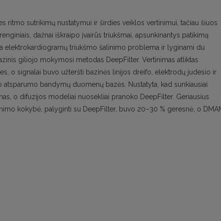
 ritmo sutrikimų nustatymui ir širdies veiklos vertinimui, tačiau šiuos
enginiais, dažnai iškraipo įvairūs triukšmai, apsunkinantys patikimą
a elektrokardiogramų triukšmo šalinimo problema ir lyginami du
azinis giliojo mokymosi metodas DeepFilter. Vertinimas atliktas
 o signalai buvo užteršti bazinės linijos dreifo, elektrodų judesio ir
mo atsparumo bandymų duomenų bazės. Nustatyta, kad sunkiausiai
mas, o difuzijos modeliai nuosekliai pranoko DeepFilter. Geriausius
linimo kokybė, palyginti su DeepFilter, buvo 20–30 % geresnė, o DM