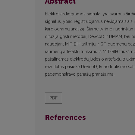
Abstract
Elektrokardiogramos signalai yra svarbūs širdies
signalus, ypač registruojamus nešiojamaisiais įr
kardiogramų analizę. Šiame tyrime nagrinėjam
difuzija grįsti metodai, DeScoD ir DMAM, bei b
naudojant MIT-BIH aritmijų ir QT duomenų bazes,
raumenų artefaktų triukšmu iš MIT-BIH triukš
pašalinamas elektrodų judesio artefaktų triukš
rezultatus pasiekė DeScoD, kurio triukšmo ša
pademonstravo panašų pranašumą.
PDF
References