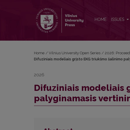
Difuziniais modeliais grįsto EKG triukšmo šalinimo 
HOME
ISSUES
Home
/
Vilnius University Open Series
/
2026: Proceedi
Difuziniais modeliais grįsto EKG triukšmo šalinimo pa
2026
Difuziniais modeliais 
palyginamasis vertin