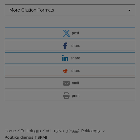
More Citation Formats
post
share
share
share
mail
print
Home
/
Politologija
/
Vol. 15 No. 3 (1999): Politologija
/
Politikų dienos TSPMI