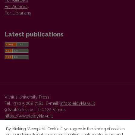
For Readers
For Authors
For Librarians
Latest publications
Vilnius University Press
Tel. +370 5 268 7184, E-mail:
info@leidykla.vu.lt
9 Saulėtekis av., LT10222 Vilnius
https://www.leidykla.vu.lt
By clicking “Accept All Cookies”, you agree to the storing of cookies
on your device to enhance site navigation, analyze site usage, and