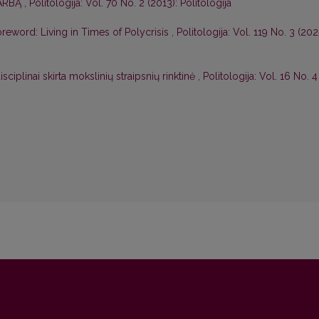
DARBĄ
,
Politologija: Vol. 70 No. 2 (2013): Politologija
reword: Living in Times of Polycrisis
,
Politologija: Vol. 119 No. 3 (202
ciplinai skirta mokslinių straipsnių rinktinė
,
Politologija: Vol. 16 No. 4