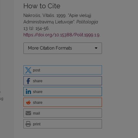
How to Cite
Nakrošis, Vitalis. 1999. “Apie viešąjį
Administravimą Lietuvoje”.
Politologija
13 (1): 154-56.
https://doi.org/10.15388/Polit.1999.1.9
.
More Citation Formats
post
share
share
share
mail
print