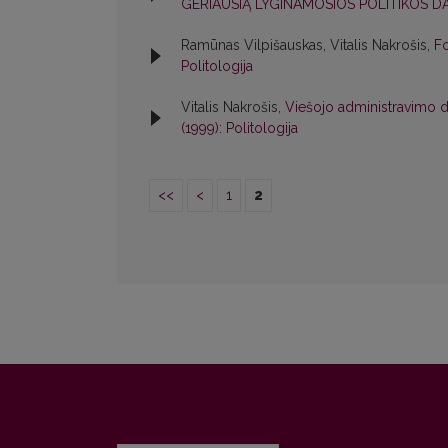
GERIAUSIĄ LYGINAMOSIOS POLITIKOS 
Ramūnas Vilpišauskas, Vitalis Nakrošis,
Fo
Politologija
Vitalis Nakrošis,
Viešojo administravimo dis
(1999): Politologija
<<
<
1
2