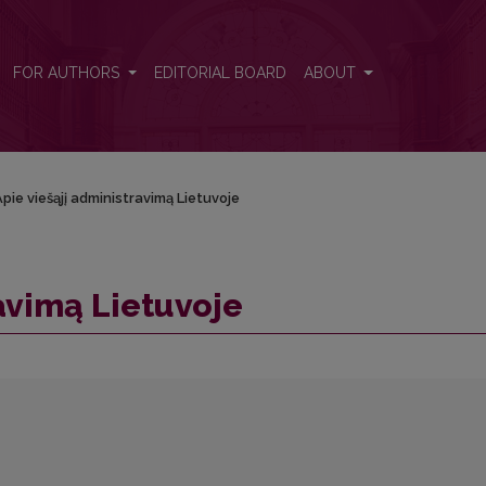
FOR AUTHORS
EDITORIAL BOARD
ABOUT
pie viešąjį administravimą Lietuvoje
avimą Lietuvoje