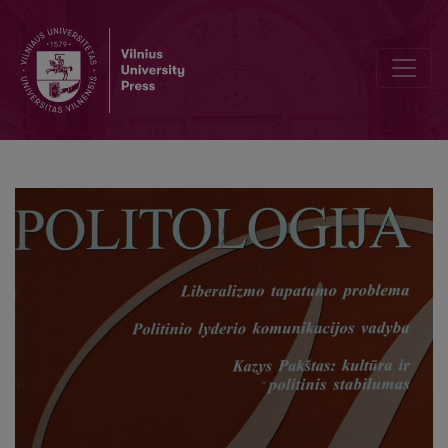
Ryšių stiprinimas su Baltarusijos aukštosiomis mokyklomis