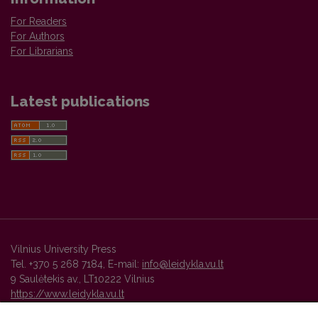
For Readers
For Authors
For Librarians
Latest publications
Vilnius University Press
Tel. +370 5 268 7184, E-mail:
info@leidykla.vu.lt
9 Saulėtekis av., LT10222 Vilnius
https://www.leidykla.vu.lt