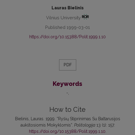
Lauras Bielinis
Vilnius University
Published 1999-03-01
https://doi.org/10.15388/Polit.1999.1.10
PDF
Keywords
-
How to Cite
Bielinis, Lauras. 1999. “Ryšių Stiprinimas Su Baltarusijos
aukštosiomis Mokyklomis”.
Politologija
13 (1): 157.
https://doi.org/10.15388/Polit.1999.1.10
.