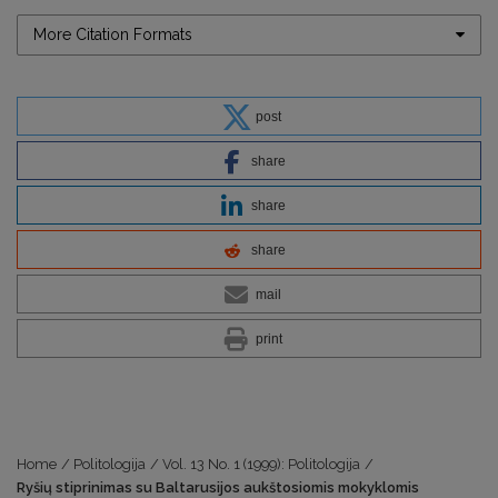
More Citation Formats
post
share
share
share
mail
print
Home
/
Politologija
/
Vol. 13 No. 1 (1999): Politologija
/
Ryšių stiprinimas su Baltarusijos aukštosiomis mokyklomis