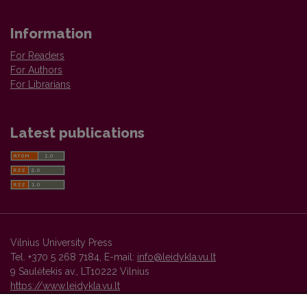
Information
For Readers
For Authors
For Librarians
Latest publications
Vilnius University Press
Tel. +370 5 268 7184, E-mail:
info@leidykla.vu.lt
9 Saulėtekis av., LT10222 Vilnius
https://www.leidykla.vu.lt