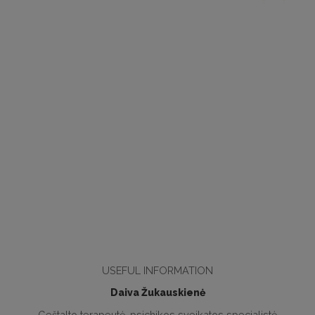
USEFUL INFORMATION
Daiva Žukauskienė
Geštalto terapeutė, psichikos sveikatos specialistė