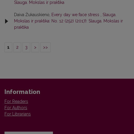
Slauga. Mokslas ir praktika
Daiva Žukauskienė,
Every day we face stress
,
Slauga.
Mokslas ir praktika: No. 12 (252) (2017): Slauga. Mokslas ir
praktika
1
2
3
>
>>
Information
For Readers
For Authors
For Librarians