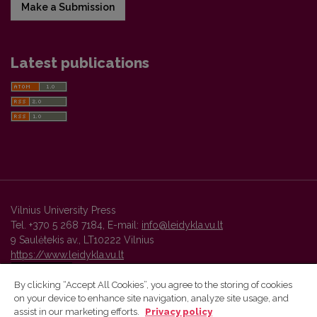
Make a Submission
Latest publications
Vilnius University Press
Tel. +370 5 268 7184, E-mail:
info@leidykla.vu.lt
9 Saulėtekis av., LT10222 Vilnius
https://www.leidykla.vu.lt
By clicking “Accept All Cookies”, you agree to the storing of cookies
on your device to enhance site navigation, analyze site usage, and
Vilnius University Press platform and metadata are distributed by
assist in our marketing efforts.
Privacy policy