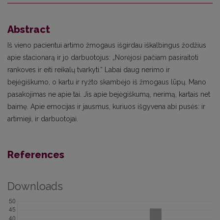
Abstract
Iš vieno pacientui artimo žmogaus išgirdau iškalbingus žodžius
apie stacionarą ir jo darbuotojus: „Norėjosi pačiam pasiraitoti
rankoves ir eiti reikalų tvarkyti.“ Labai daug nerimo ir
bejėgiškumo, o kartu ir ryžto skambėjo iš žmogaus lūpų. Mano
pasakojimas ne apie tai. Jis apie bejėgiškumą, nerimą, kartais net
baimę. Apie emocijas ir jausmus, kuriuos išgyvena abi pusės: ir
artimieji, ir darbuotojai.
References
Downloads