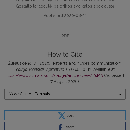
Geštalto terapeutė, psichikos sveikatos specialistė
Published 2020-08-31
PDF
How to Cite
Žukauskienė, D. (2020) “Patient’s and nurse’s communication”,
Slauga. Mokslas ir praktika
, (6 (246), p. 13. Available at:
https://www.zurnalai.vu.lt/slauga/article/view/19493
(Accessed:
7 August 2026).
More Citation Formats
post
share