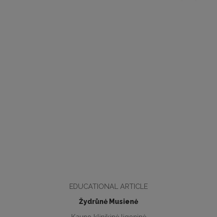
EDUCATIONAL ARTICLE
Žydrūnė Musienė
Kauno klinikinė ligoninė