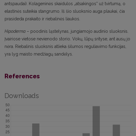
antspaudai). Kolageninės skaidulos „atsakingos“ už tvirtumą, o
elastinės suteikia stangrumo. Iš šio sluoksnio auga plaukai, čia
prasideda prakaito ir riebalinės liaukos.
Hipoderma
– poodinis ląstelynas, jungiamojo audinio sluoksnis.
Įvairiose vietose nevienodo storio. Vokų, lūpų srityse, ant ausų jo
nėra. Riebalinis sluoksnis atlieka šilumos reguliavimo funkcijas,
yra lyg maisto medžiagų sandėlys.
References
Downloads