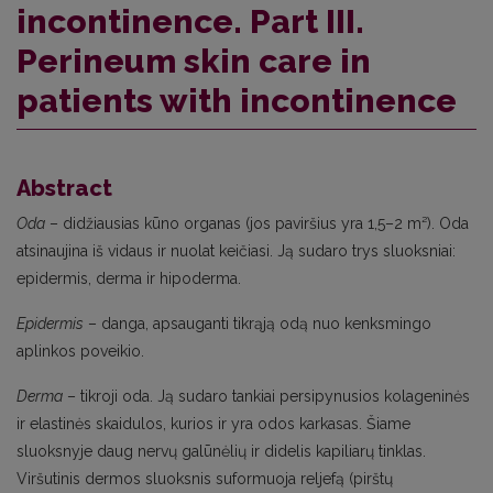
incontinence. Part III.
Perineum skin care in
patients with incontinence
Abstract
Oda
– didžiausias kūno organas (jos paviršius yra 1,5–2 m²). Oda
atsinaujina iš vidaus ir nuolat keičiasi. Ją sudaro trys sluoksniai:
epidermis, derma ir hipoderma.
Epidermis
– danga, apsauganti tikrąją odą nuo kenksmingo
aplinkos poveikio.
Derma
– tikroji oda. Ją sudaro tankiai persipynusios kolageninės
ir elastinės skaidulos, kurios ir yra odos karkasas. Šiame
sluoksnyje daug nervų galūnėlių ir didelis kapiliarų tinklas.
Viršutinis dermos sluoksnis suformuoja reljefą (pirštų