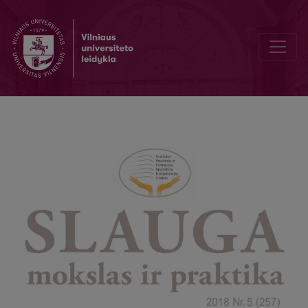
Assistance to patients with incontinence. Part III. Perineum skin care