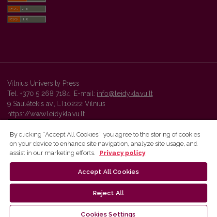
Vilnius University Press
Tel. +370 5 268 7184, E-mail:
info@leidykla.vu.lt
9 Saulėtekis av., LT10222 Vilnius
https://www.leidykla.vu.lt
By clicking “Accept All Cookies”, you agree to the storing of cookies
on your device to enhance site navigation, analyze site usage, and
Vilnius University Press platform and metadata are distributed by
assist in our marketing efforts.
Privacy policy
Creative Commons International License
.
Accept All Cookies
Reject All
Cookies Settings