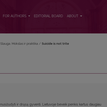
FOR AUTHORS
EDITORIAL BOARD
ABOUT
: Slauga. Mokslas ir praktika
/
Suicide is not trite
ą nusižudyti ir drąsą gyventi. Lietuvoje beveik penkis kartus daugiau