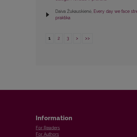
Daiva Žukauskienė,
Every day we face st
praktika
1
2
3
>
>>
Information
For Readers
For Authors