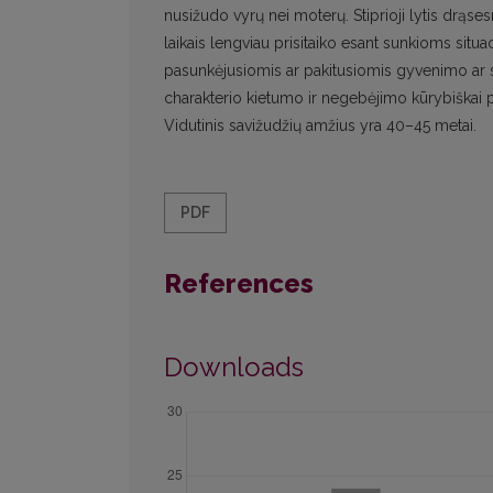
nusižudo vyrų nei moterų. Stiprioji lytis drąs
laikais lengviau prisitaiko esant sunkioms situa
pasunkėjusiomis ar pakitusiomis gyvenimo ar so
charakterio kietumo ir negebėjimo kūrybiškai pri
Vidutinis savižudžių amžius yra 40–45 metai.
PDF
References
Downloads