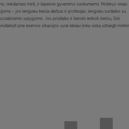
esnė, rinkdamasi mirtį, ir lepesnė gyvenimo sunkumams. Moterys visais
cijoms – jos lengviau keičia darbus ir profesijas, lengviau susitaiko su
cialinėmis sąlygomis. Jos prisitaiko ir bando ieškoti išeičių. Dėl
sitaikyti prie esamos situacijos vyrai labiau linkę viską užbaigti mirtim