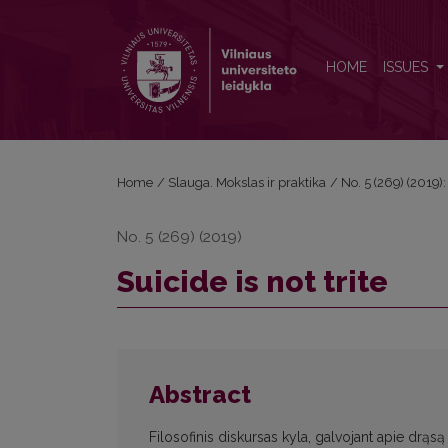
Suicide is not trite
HOME
ISSUES
Home
/
Slauga. Mokslas ir praktika
/
No. 5 (269) (2019)
No. 5 (269) (2019)
Suicide is not trite
Abstract
Filosofinis diskursas kyla, galvojant apie drąs