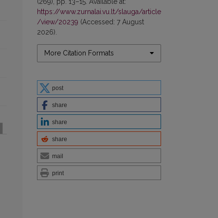
(269), pp. 13–15. Available at:
https://www.zurnalai.vu.lt/slauga/article
/view/20239
(Accessed: 7 August
2026).
More Citation Formats
post
share
share
share
mail
print