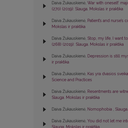
Daiva Žukauskienė,
War with oneself: maj
(270) (2019): Slauga. Mokslas ir praktika
Daiva Žukauskienė,
Patient’s and nurse’s
Mokslas ir praktika
Daiva Žukauskienė,
Stop, my life, I want t
(268) (2019): Slauga. Mokslas ir praktika
Daiva Žukauskienė,
Depression is still m
ir praktika
Daiva Žukauskienė,
Kas yra dvasios sveik
Science and Practices
Daiva Žukauskienė,
Resentments are witn
Slauga. Mokslas ir praktika
Daiva Žukauskienė,
Nomophobia
,
Slauga.
Daiva Žukauskienė,
You did not let me in
Slauga. Mokslas ir praktika