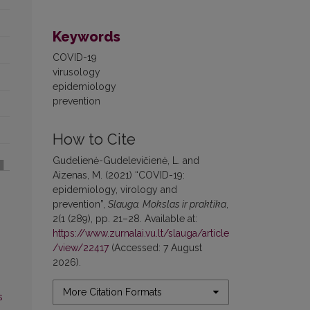
Keywords
COVID-19
virusology
epidemiology
prevention
How to Cite
Gudelienė-Gudelevičienė, L. and
Aizenas, M. (2021) “COVID-19:
epidemiology, virology and
prevention”,
Slauga. Mokslas ir praktika
,
2(1 (289), pp. 21–28. Available at:
https://www.zurnalai.vu.lt/slauga/article
/view/22417
(Accessed: 7 August
2026).
More Citation Formats
s