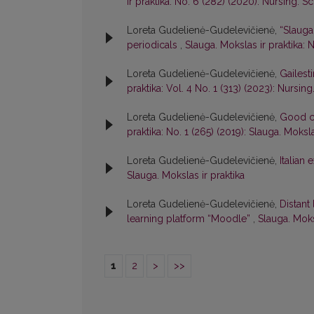
ir praktika: No. 6 (282) (2020): Nursing. S
Loreta Gudelienė-Gudelevičienė,
“Slauga
periodicals
,
Slauga. Mokslas ir praktika: N
Loreta Gudelienė-Gudelevičienė,
Gailest
praktika: Vol. 4 No. 1 (313) (2023): Nursin
Loreta Gudelienė-Gudelevičienė,
Good co
praktika: No. 1 (265) (2019): Slauga. Moksla
Loreta Gudelienė-Gudelevičienė,
Italian
Slauga. Mokslas ir praktika
Loreta Gudelienė-Gudelevičienė,
Distant
learning platform “Moodle”
,
Slauga. Moksl
1
2
>
>>