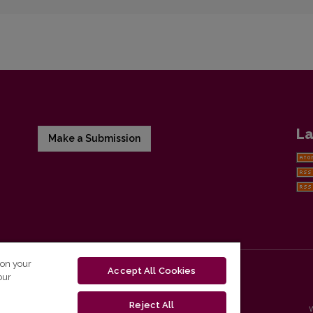
La
Make a Submission
 on your
Accept All Cookies
our
Reject All