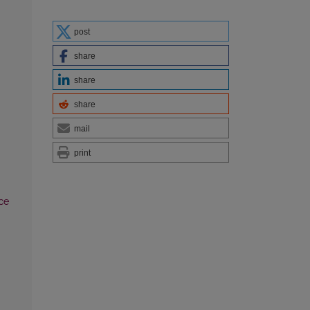
post
share
share
share
mail
print
ce