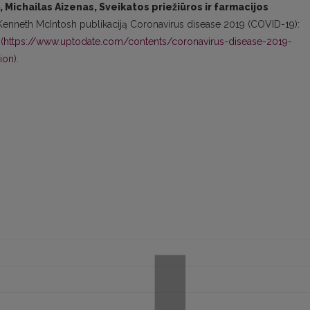
Michailas Aizenas, Sveikatos priežiūros ir farmacijos
enneth McIntosh publikaciją Coronavirus disease 2019 (COVID-19):
(
https://www.uptodate.com/contents/coronavirus-disease-2019-
ion
).