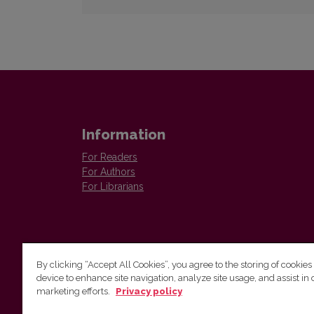
Information
For Readers
For Authors
For Librarians
By clicking “Accept All Cookies”, you agree to the storing of cookies
device to enhance site navigation, analyze site usage, and assist in 
Vilnius University Press
marketing efforts.
Privacy policy
Tel. +370 5 268 7184, E-mail:
info@leidykla.vu.lt