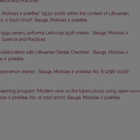
cience and Practices
. Mokslas ir praktika” (1930-2016) within the context of Lithuanian
o. 2 (242) (2017): Slauga. Mokslas ir praktika
ingųjų seserų uniforma Lietuvoje 1938 metais
,
Slauga. Mokslas ir
g. Science and Practices
llaboration with Lithuanian Dental Chamber
,
Slauga. Mokslas ir
s ir praktika
 experience shared
,
Slauga. Mokslas ir praktika: No. 6 (258) (2018):
 learning program “Modern view on the tuberculosis using open-sour
as ir praktika: No. 11 (251) (2017): Slauga. Mokslas ir praktika