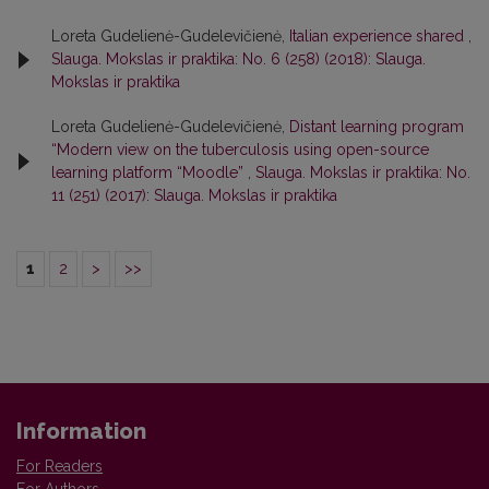
Loreta Gudelienė-Gudelevičienė,
Italian experience shared
,
Slauga. Mokslas ir praktika: No. 6 (258) (2018): Slauga.
Mokslas ir praktika
Loreta Gudelienė-Gudelevičienė,
Distant learning program
“Modern view on the tuberculosis using open-source
learning platform “Moodle”
,
Slauga. Mokslas ir praktika: No.
11 (251) (2017): Slauga. Mokslas ir praktika
1
2
>
>>
Information
For Readers