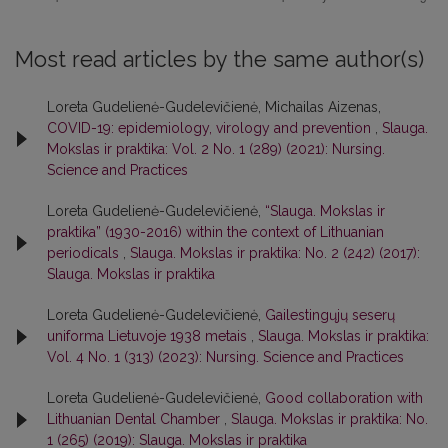
Most read articles by the same author(s)
Loreta Gudelienė-Gudelevičienė, Michailas Aizenas,
COVID-19: epidemiology, virology and prevention
,
Slauga.
Mokslas ir praktika: Vol. 2 No. 1 (289) (2021): Nursing.
Science and Practices
Loreta Gudelienė-Gudelevičienė,
“Slauga. Mokslas ir
praktika” (1930-2016) within the context of Lithuanian
periodicals
,
Slauga. Mokslas ir praktika: No. 2 (242) (2017):
Slauga. Mokslas ir praktika
Loreta Gudelienė-Gudelevičienė,
Gailestingųjų seserų
uniforma Lietuvoje 1938 metais
,
Slauga. Mokslas ir praktika:
Vol. 4 No. 1 (313) (2023): Nursing. Science and Practices
Loreta Gudelienė-Gudelevičienė,
Good collaboration with
Lithuanian Dental Chamber
,
Slauga. Mokslas ir praktika: No.
1 (265) (2019): Slauga. Mokslas ir praktika