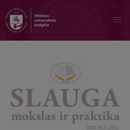
Žurnalo „Slauga. Mokslas ir praktika“ (ISSN 1648-0570) kelias