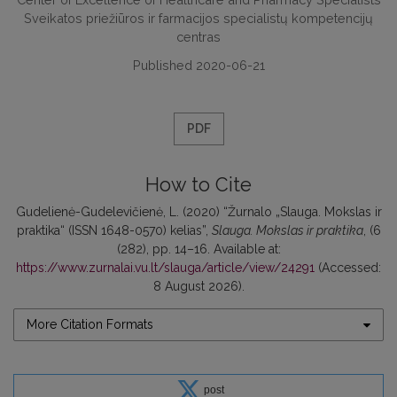
Sveikatos priežiūros ir farmacijos specialistų kompetencijų
centras
Published 2020-06-21
PDF
How to Cite
Gudelienė-Gudelevičienė, L. (2020) “Žurnalo „Slauga. Mokslas ir
praktika“ (ISSN 1648-0570) kelias”,
Slauga. Mokslas ir praktika
, (6
(282), pp. 14–16. Available at:
https://www.zurnalai.vu.lt/slauga/article/view/24291
(Accessed:
8 August 2026).
More Citation Formats
post