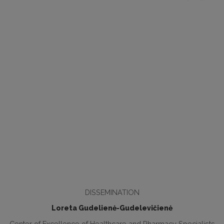
DISSEMINATION
Loreta Gudelienė-Gudelevičienė
Center of Excellence of Healthcare and Pharmacy Specialists