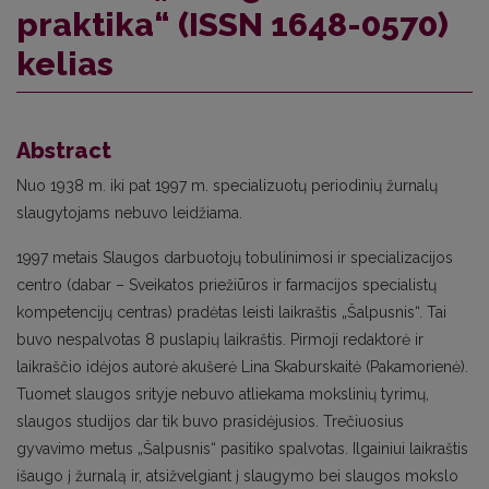
praktika“ (ISSN 1648-0570)
kelias
Abstract
Nuo 1938 m. iki pat 1997 m. specializuotų periodinių žurnalų
slaugytojams nebuvo leidžiama.
1997 metais Slaugos darbuotojų tobulinimosi ir specializacijos
centro (dabar – Sveikatos priežiūros ir farmacijos specialistų
kompetencijų centras) pradėtas leisti laikraštis „Šalpusnis“. Tai
buvo nespalvotas 8 puslapių laikraštis. Pirmoji redaktorė ir
laikraščio idėjos autorė akušerė Lina Skaburskaitė (Pakamorienė).
Tuomet slaugos srityje nebuvo atliekama mokslinių tyrimų,
slaugos studijos dar tik buvo prasidėjusios. Trečiuosius
gyvavimo metus „Šalpusnis“ pasitiko spalvotas. Ilgainiui laikraštis
išaugo į žurnalą ir, atsižvelgiant į slaugymo bei slaugos mokslo