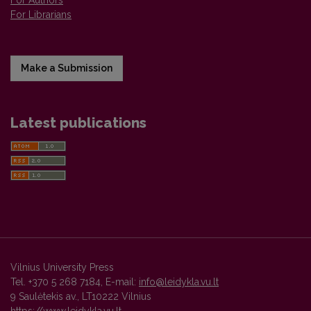
For Authors
For Librarians
Make a Submission
Latest publications
Vilnius University Press
Tel. +370 5 268 7184, E-mail:
info@leidykla.vu.lt
9 Saulėtekis av., LT10222 Vilnius