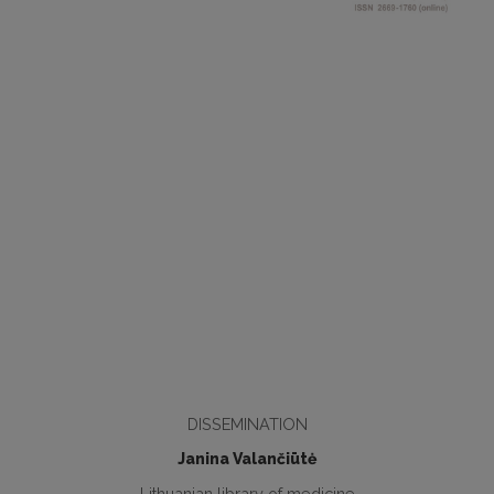
DISSEMINATION
Janina Valančiūtė
Lithuanian library of medicine