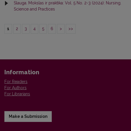
Slauga. Mokslas ir praktika: Vol. 5 No. 2-3 (2024): Nursing.
Science and Practices
1
2
3
4
5
6
>
>>
Information
For Readers
For Authors
For Librarians
Make a Submission