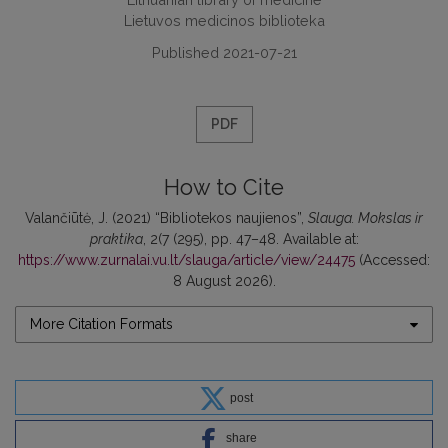
Lietuvos medicinos biblioteka
Published 2021-07-21
PDF
How to Cite
Valančiūtė, J. (2021) “Bibliotekos naujienos”,
Slauga. Mokslas ir
praktika
, 2(7 (295), pp. 47–48. Available at:
https://www.zurnalai.vu.lt/slauga/article/view/24475
(Accessed:
8 August 2026).
More Citation Formats
post
share