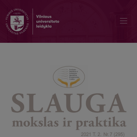
Bibliotekos naujienos