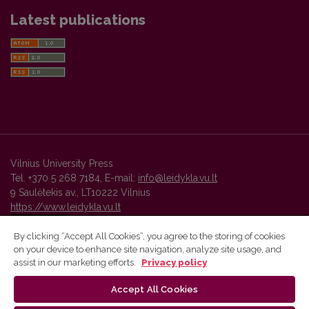
Latest publications
Vilnius University Press
Tel. +370 5 268 7184, E-mail:
info@leidykla.vu.lt
9 Saulėtekis av., LT10222 Vilnius
https://www.leidykla.vu.lt
By clicking “Accept All Cookies”, you agree to the storing of cookies
on your device to enhance site navigation, analyze site usage, and
Vilnius University Press platform and metadata are distributed by
assist in our marketing efforts.
Privacy policy
Creative Commons International License
.
Accept All Cookies