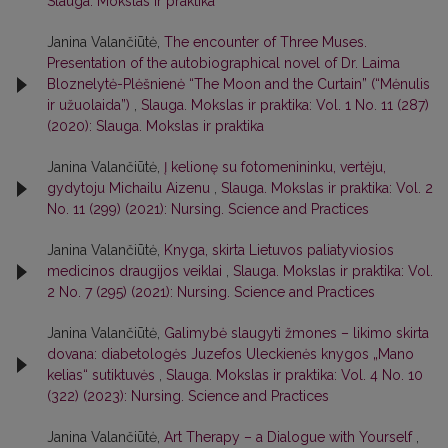
Slauga. Mokslas ir praktika
Janina Valančiūtė,
The encounter of Three Muses.
Presentation of the autobiographical novel of Dr. Laima
Bloznelytė-Plėšnienė “The Moon and the Curtain” (“Mėnulis
ir užuolaida”)
,
Slauga. Mokslas ir praktika: Vol. 1 No. 11 (287)
(2020): Slauga. Mokslas ir praktika
Janina Valančiūtė,
Į kelionę su fotomenininku, vertėju,
gydytoju Michailu Aizenu
,
Slauga. Mokslas ir praktika: Vol. 2
No. 11 (299) (2021): Nursing. Science and Practices
Janina Valančiūtė,
Knyga, skirta Lietuvos paliatyviosios
medicinos draugijos veiklai
,
Slauga. Mokslas ir praktika: Vol.
2 No. 7 (295) (2021): Nursing. Science and Practices
Janina Valančiūtė,
Galimybė slaugyti žmones – likimo skirta
dovana: diabetologės Juzefos Uleckienės knygos „Mano
kelias“ sutiktuvės
,
Slauga. Mokslas ir praktika: Vol. 4 No. 10
(322) (2023): Nursing. Science and Practices
Janina Valančiūtė,
Art Therapy – a Dialogue with Yourself
,