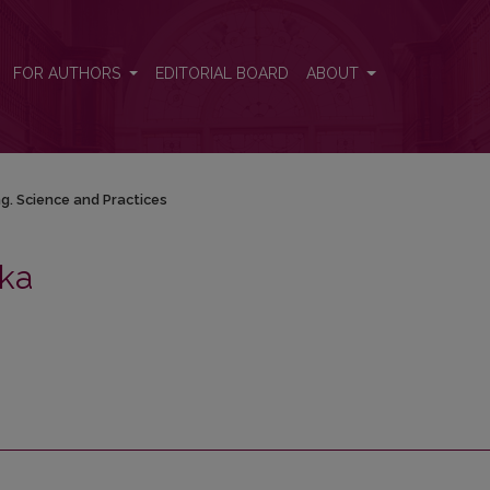
tices
FOR AUTHORS
EDITORIAL BOARD
ABOUT
g. Science and Practices
ika