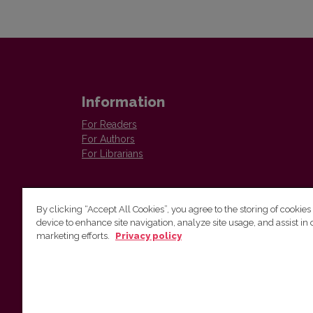
Information
For Readers
For Authors
For Librarians
By clicking “Accept All Cookies”, you agree to the storing of cookies
device to enhance site navigation, analyze site usage, and assist in 
Vilnius University Press
marketing efforts.
Privacy policy
Tel. +370 5 268 7184, E-mail:
info@leidykla.vu.lt
9 Saulėtekis av., LT10222 Vilnius
https://www.leidykla.vu.lt