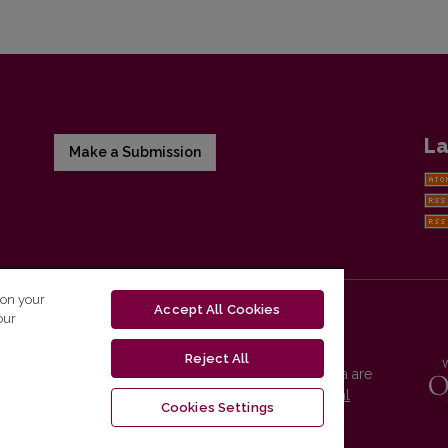
La
Make a Submission
 on your
Accept All Cookies
our
Reject All
Vilnius University Press platform and metadata are
distributed by
Creative Commons International
Cookies Settings
License
.