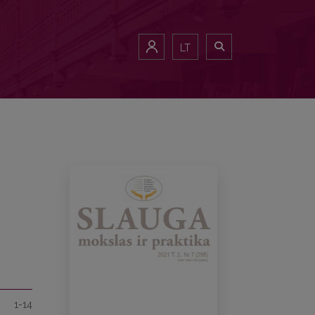
LT
1-14