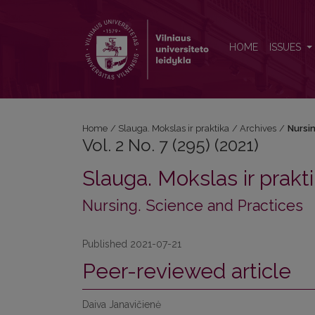
Vol. 2 No. 7 (295) (2021): Nursing. Science and Prac
HOME
ISSUES
Home
/
Slauga. Mokslas ir praktika
/
Archives
/
Nursin
Vol. 2 No. 7 (295) (2021)
Slauga. Mokslas ir prakt
Nursing. Science and Practices
Published 2021-07-21
Peer-reviewed article
Daiva Janavičienė