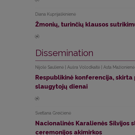
Diana Kuprijaškinienė
Žmonių, turinčių klausos sutriki
Dissemination
Nijolė Saulienė | Aušra Volodkaitė | Asta Mažionienė
Respublikinė konferencija, skirta
slaugytojų dienai
Svetlana Greičienė
Nacionalinės Karalienės Silvijos
ceremonijos akimirkos