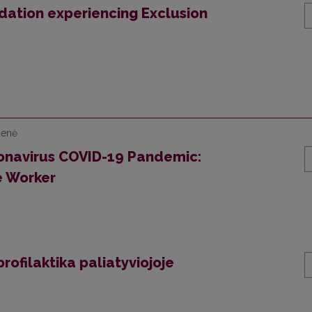
ation experiencing Exclusion
ienė
ronavirus COVID-19 Pandemic:
e Worker
profilaktika paliatyviojoje