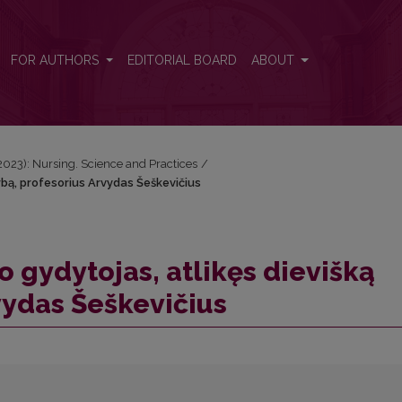
darbą, profesorius Arvydas Šeškevičius
FOR AUTHORS
EDITORIAL BOARD
ABOUT
 (2023): Nursing. Science and Practices
/
rbą, profesorius Arvydas Šeškevičius
gydytojas, atlikęs dievišką
vydas Šeškevičius