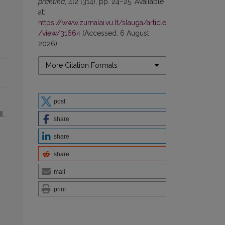
praktika
, 4(2 (314), pp. 24–25. Available
at:
https://www.zurnalai.vu.lt/slauga/article
/view/31664
(Accessed: 6 August
2026).
More Citation Formats
post
share
share
share
mail
print