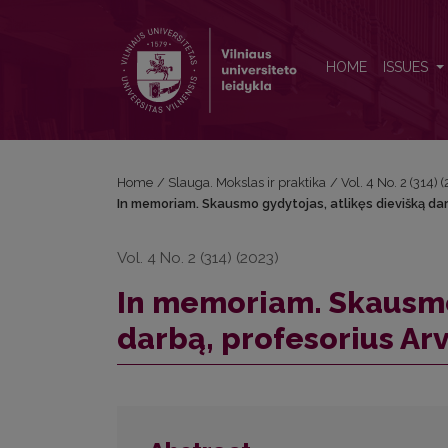
In memoriam. Skausmo gydytojas, atlikęs dievišką 
HOME
ISSUES
Home
/
Slauga. Mokslas ir praktika
/
Vol. 4 No. 2 (314)
In memoriam. Skausmo gydytojas, atlikęs dievišką da
Vol. 4 No. 2 (314) (2023)
In memoriam. Skausmo 
darbą, profesorius Ar