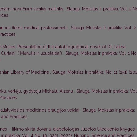
enam, norinčiam sveikai maitintis
,
Slauga. Mokslas ir praktika: Vol. 2 N
tices
arious fields medical professionals
,
Slauga. Mokslas ir praktika: Vol. 2
Practices
 Muses. Presentation of the autobiographical novel of Dr. Laima
urtain” (“Mėnulis ir užuolaida”)
,
Slauga. Mokslas ir praktika: Vol. 1 No
a
anian Library of Medicine
,
Slauga. Mokslas ir praktika: No. 11 (251) (201
nku, vertėju, gydytoju Michailu Aizenu
,
Slauga. Mokslas ir praktika: Vol
Practices
paliatyviosios medicinos draugijos veiklai
,
Slauga. Mokslas ir praktika:
e and Practices
es – likimo skirta dovana: diabetologės Juzefos Uleckienės knygos
ir praktika: Vol. 4 No. 10 (322) (2023): Nursing. Science and Practices