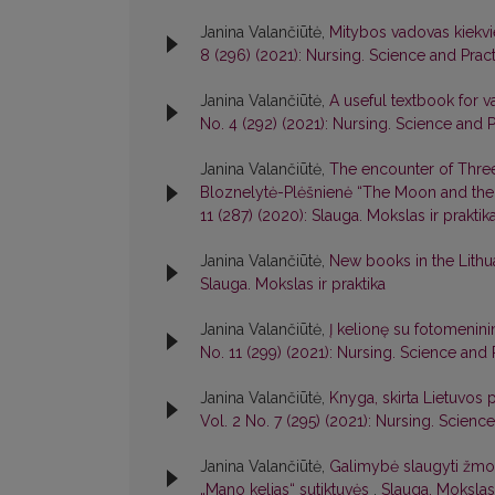
Janina Valančiūtė,
Mitybos vadovas kiekvi
8 (296) (2021): Nursing. Science and Prac
Janina Valančiūtė,
A useful textbook for v
No. 4 (292) (2021): Nursing. Science and 
Janina Valančiūtė,
The encounter of Three
Bloznelytė-Plėšnienė “The Moon and the C
11 (287) (2020): Slauga. Mokslas ir praktik
Janina Valančiūtė,
New books in the Lithu
Slauga. Mokslas ir praktika
Janina Valančiūtė,
Į kelionę su fotomenini
No. 11 (299) (2021): Nursing. Science and 
Janina Valančiūtė,
Knyga, skirta Lietuvos 
Vol. 2 No. 7 (295) (2021): Nursing. Scienc
Janina Valančiūtė,
Galimybė slaugyti žmon
„Mano kelias“ sutiktuvės
,
Slauga. Mokslas 