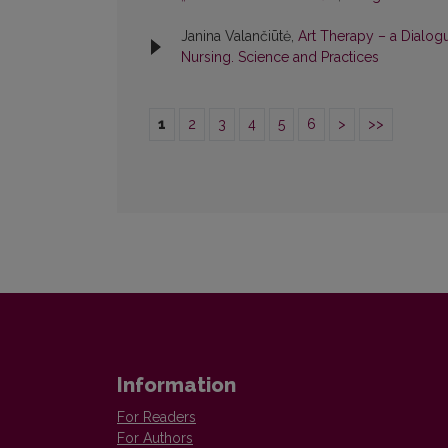
Janina Valančiūtė,
Art Therapy – a Dialog
Nursing. Science and Practices
1
2
3
4
5
6
>
>>
Information
For Readers
For Authors