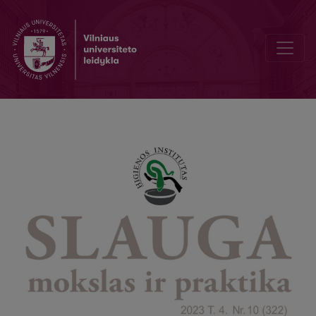
Baltijos šalių anesteziologai-reanimatologai dalijosi patirtimi. BaltA