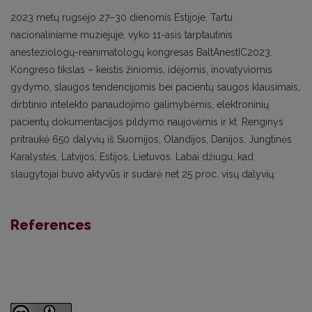
2023 metų rugsėjo 27–30 dienomis Estijoje, Tartu
nacionaliniame muziejuje, vyko 11-asis tarptautinis
anesteziologų-reanimatologų kongresas BaltAnestIC2023.
Kongreso tikslas – keistis žiniomis, idėjomis, inovatyviomis
gydymo, slaugos tendencijomis bei pacientų saugos klausimais,
dirbtinio intelekto panaudojimo galimybėmis, elektroninių
pacientų dokumentacijos pildymo naujovėmis ir kt. Renginys
pritraukė 650 dalyvių iš Suomijos, Olandijos, Danijos, Jungtinės
Karalystės, Latvijos, Estijos, Lietuvos. Labai džiugu, kad
slaugytojai buvo aktyvūs ir sudarė net 25 proc. visų dalyvių.
References