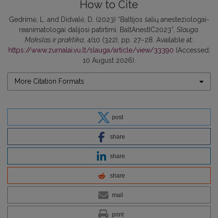
How to Cite
Gedrimė, L. and Didvalė, D. (2023) “Baltijos šalių anesteziologai-
reanimatologai dalijosi patirtimi. BaltAnestIC2023”,
Slauga.
Mokslas ir praktika
, 4(10 (322), pp. 27–28. Available at:
https://www.zurnalai.vu.lt/slauga/article/view/33390
(Accessed:
10 August 2026).
More Citation Formats
post
share
share
share
mail
print