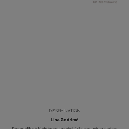
DISSEMINATION
Lina Gedrimė
Respublikinė Klaipėdos ligoninė; Vilniaus universitetas;