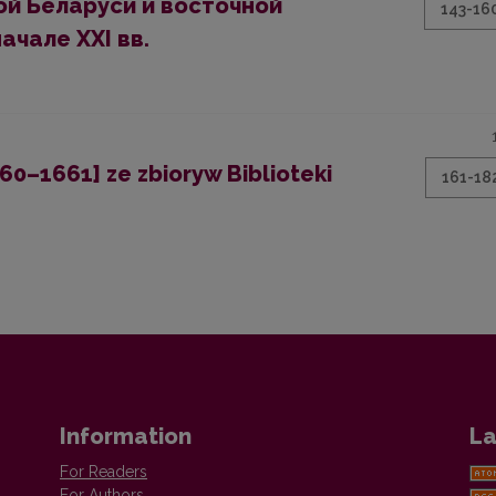
й Беларуси и восточной
143-16
ачале ХХI вв.
60–1661] ze zbiorуw Biblioteki
161-18
Information
La
For Readers
For Authors