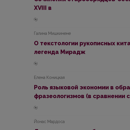
XVIII в
Галина Мишкинене
O текстологии рукописных кита
легенда Мирадж
Елена Коницкая
Pоль языковой экономии в обр
фразеологизмов (в сравнении с
Йонас Мардоса