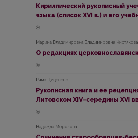
Кириллический рукописный уч
языка (список XVI в.) и его уч
Марина Владимировна Владимировна Чистякова
O редакциях церковнославянск
Рима Циценене
Pукописная книга и ее рецепци
Литовском XIV–середины XVI вв
Надежда Морозова
Cочинения старообрядцев-бесп