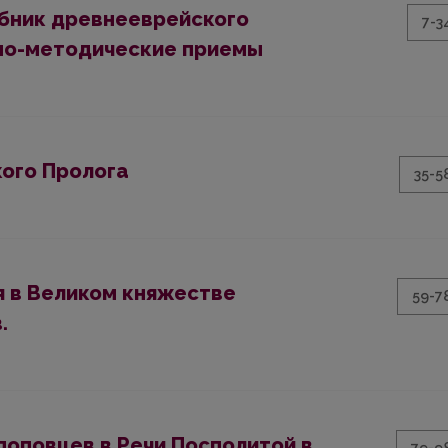
ебник древнееврейского
7-3
ебно-методические приемы
ого Пролога
35-5
я в Великом княжестве
59-7
.
оповцев в Речи Посполитой в