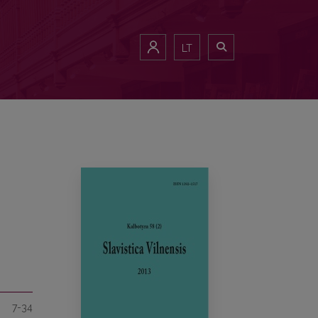
LT
7-34