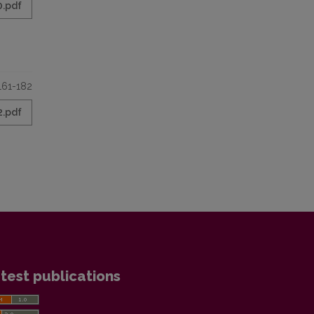
0.pdf
161-182
2.pdf
test publications