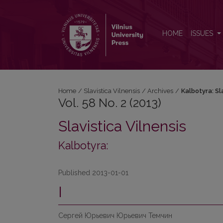
Vol. 58 No. 2 (2013): Kalbotyra: Slavistica Vilnensis
HOME
ISSUES
Home
/
Slavistica Vilnensis
/
Archives
/
Kalbotyra: Sl
Vol. 58 No. 2 (2013)
Slavistica Vilnensis
Kalbotyra:
Published 2013-01-01
I
Сергей Юрьевич Юрьевич Темчин