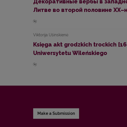
Декоративные вербы в западно
Литве во второй половине ХХ–н
Viktorija Ušinskienė
Księga akt grodzkich trockich [16
Uniwersytetu Wileńskiego
Make a Submission