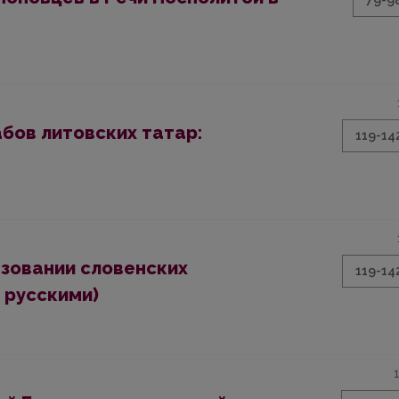
79-9
бов литовских татар:
119-14
азовании словенских
119-14
 русскими)