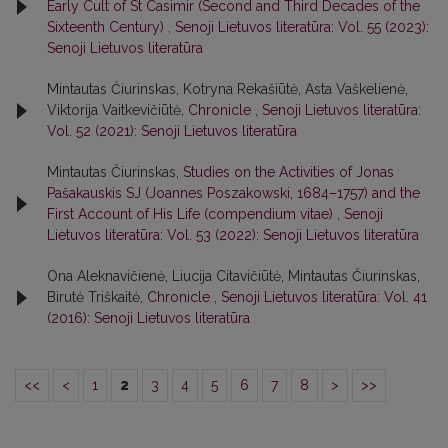
Early Cult of St Casimir (Second and Third Decades of the
Sixteenth Century)
,
Senoji Lietuvos literatūra: Vol. 55 (2023):
Senoji Lietuvos literatūra
Mintautas Čiurinskas, Kotryna Rekašiūtė, Asta Vaškelienė,
Viktorija Vaitkevičiūtė,
Chronicle
,
Senoji Lietuvos literatūra:
Vol. 52 (2021): Senoji Lietuvos literatūra
Mintautas Čiurinskas,
Studies on the Activities of Jonas
Pašakauskis SJ (Joannes Poszakowski, 1684–1757) and the
First Account of His Life (compendium vitae)
,
Senoji
Lietuvos literatūra: Vol. 53 (2022): Senoji Lietuvos literatūra
Ona Aleknavičienė, Liucija Citavičiūtė, Mintautas Čiurinskas,
Birutė Triškaitė,
Chronicle
,
Senoji Lietuvos literatūra: Vol. 41
(2016): Senoji Lietuvos literatūra
<<
<
1
2
3
4
5
6
7
8
>
>>