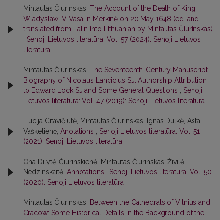
Mintautas Čiurinskas,
The Account of the Death of King
Wladyslaw IV Vasa in Merkinė on 20 May 1648 (ed. and
translated from Latin into Lithuanian by Mintautas Čiurinskas)
,
Senoji Lietuvos literatūra: Vol. 57 (2024): Senoji Lietuvos
literatūra
Mintautas Čiurinskas,
The Seventeenth-Century Manuscript
Biography of Nicolaus Lancicius SJ. Authorship Attribution
to Edward Lock SJ and Some General Questions
,
Senoji
Lietuvos literatūra: Vol. 47 (2019): Senoji Lietuvos literatūra
Liucija Citavičiūtė, Mintautas Čiurinskas, Ignas Dulkė, Asta
Vaškelienė,
Anotations
,
Senoji Lietuvos literatūra: Vol. 51
(2021): Senoji Lietuvos literatūra
Ona Dilytė-Čiurinskienė, Mintautas Čiurinskas, Živilė
Nedzinskaitė,
Annotations
,
Senoji Lietuvos literatūra: Vol. 50
(2020): Senoji Lietuvos literatūra
Mintautas Čiurinskas,
Between the Cathedrals of Vilnius and
Cracow: Some Historical Details in the Background of the