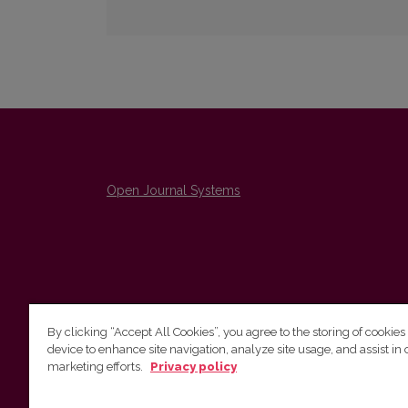
Open Journal Systems
By clicking “Accept All Cookies”, you agree to the storing of cookies
device to enhance site navigation, analyze site usage, and assist in 
The Institute of Lithuanian Literature and Folklore /
marketing efforts.
Privacy policy
Lietuvių literatūros ir tautosakos institutas
emailo@nera.lt