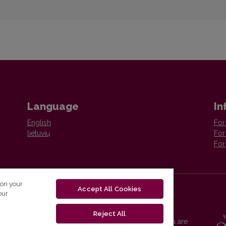
Language
In
English
For
lietuvių
For
For
 on your
Accept All Cookies
our
Reject All
Vilnius University Press platform and metadata are