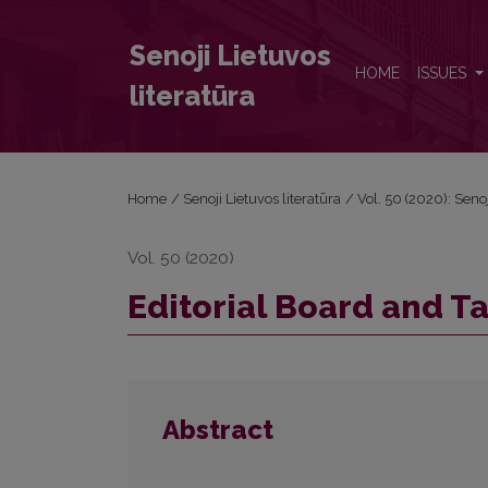
Editorial Board and Table of Contents
Senoji Lietuvos
HOME
ISSUES
literatūra
Home
/
Senoji Lietuvos literatūra
/
Vol. 50 (2020): Senoj
Vol. 50 (2020)
Editorial Board and T
Abstract