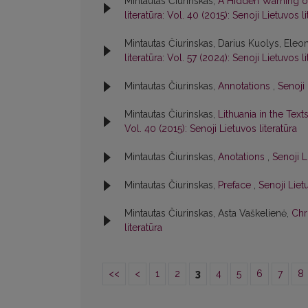
Mintautas Čiurinskas,
A Hidden Warning o
literatūra: Vol. 40 (2015): Senoji Lietuvos li
Mintautas Čiurinskas, Darius Kuolys, Eleon
literatūra: Vol. 57 (2024): Senoji Lietuvos li
Mintautas Čiurinskas,
Annotations
,
Senoji 
Mintautas Čiurinskas,
Lithuania in the Text
Vol. 40 (2015): Senoji Lietuvos literatūra
Mintautas Čiurinskas,
Anotations
,
Senoji L
Mintautas Čiurinskas,
Preface
,
Senoji Lietu
Mintautas Čiurinskas, Asta Vaškelienė,
Chr
literatūra
<<
<
1
2
3
4
5
6
7
8