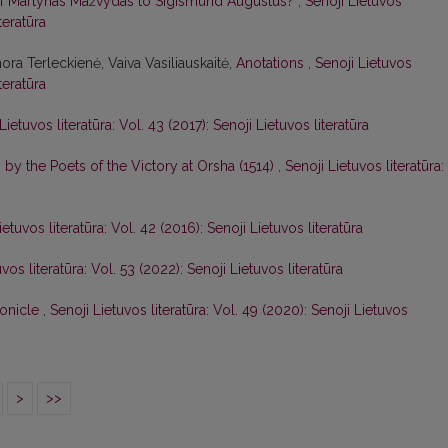
f Martynas Mažvydas to Sigismund Augustus?
,
Senoji Lietuvos
teratūra
ora Terleckienė, Vaiva Vasiliauskaitė,
Anotations
,
Senoji Lietuvos
teratūra
Lietuvos literatūra: Vol. 43 (2017): Senoji Lietuvos literatūra
s by the Poets of the Victory at Orsha (1514)
,
Senoji Lietuvos literatūra:
ietuvos literatūra: Vol. 42 (2016): Senoji Lietuvos literatūra
vos literatūra: Vol. 53 (2022): Senoji Lietuvos literatūra
onicle
,
Senoji Lietuvos literatūra: Vol. 49 (2020): Senoji Lietuvos
>
>>