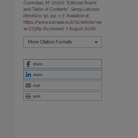
Čiurinskas, M. (2020) “Editorial Board
and Table of Contents”,
Senoji Lietuvos
literatūra
, 50, pp. 1–7. Available at:
https://www.zurnalai.vu.lt/sll/article/vie
w/27369
(Accessed: 7 August 2026).
More Citation Formats
share
share
mail
print