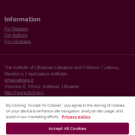
Information
For Readers
For Authors
For Librarians
The Institute of Lithuanian Literature and Folklore / Lietuvių
literatūros ir tautosakos institutas
emailo@nera.lt
Višinskio 6, Vilnius, indeksas, Lithuania
http://www.llti.lt/en/
By clicking “Accept All Cookies”, you agree to the storing of cookies
on your device to enhance site navigation, analyze site usage, and
Vilnius University Press platform and metadata are distributed by
assist in our marketing efforts.
Privacy policy
Creative Commons International License
.
Accept All Cookies