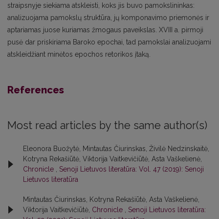
straipsnyje siekiama atskleisti, koks jis buvo pamokslininkas:
analizuojama pamokslų struktūra, jų komponavimo priemonės ir
aptariamas juose kuriamas žmogaus paveikslas. XVIII a. pirmoji
pusė dar priskiriama Baroko epochai, tad pamokslai analizuojami
atskleidžiant minėtos epochos retorikos įtaką.
References
Most read articles by the same author(s)
Eleonora Buožytė, Mintautas Čiurinskas, Živilė Nedzinskaitė,
Kotryna Rekašiūtė, Viktorija Vaitkevičiūtė, Asta Vaškelienė,
Chronicle
,
Senoji Lietuvos literatūra: Vol. 47 (2019): Senoji
Lietuvos literatūra
Mintautas Čiurinskas, Kotryna Rekašiūtė, Asta Vaškelienė,
Viktorija Vaitkevičiūtė,
Chronicle
,
Senoji Lietuvos literatūra: