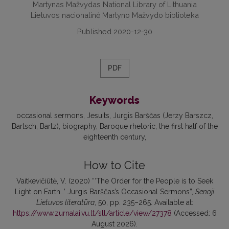
Martynas Mažvydas National Library of Lithuania
Lietuvos nacionalinė Martyno Mažvydo biblioteka
Published 2020-12-30
PDF
Keywords
occasional sermons
Jesuits
Jurgis Barščas (Jerzy Barszcz,
Bartsch, Bartz)
biography
Baroque rhetoric
the first half of the
eighteenth century
How to Cite
Vaitkevičiūtė, V. (2020) “‘The Order for the People is to Seek
Light on Earth…’ Jurgis Barščas’s Occasional Sermons”,
Senoji
Lietuvos literatūra
, 50, pp. 235–265. Available at:
https://www.zurnalai.vu.lt/sll/article/view/27378
(Accessed: 6
August 2026).