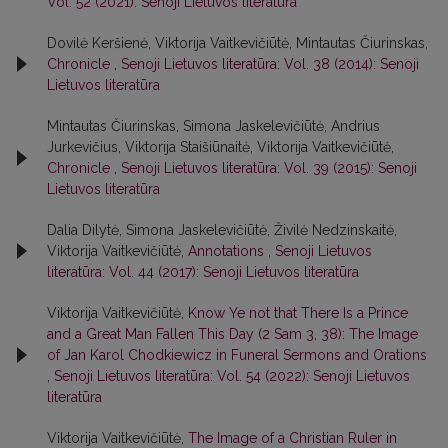
Vol. 52 (2021): Senoji Lietuvos literatūra
Dovilė Keršienė, Viktorija Vaitkevičiūtė, Mintautas Čiurinskas,
Chronicle
,
Senoji Lietuvos literatūra: Vol. 38 (2014): Senoji
Lietuvos literatūra
Mintautas Čiurinskas, Simona Jaskelevičiūtė, Andrius
Jurkevičius, Viktorija Staišiūnaitė, Viktorija Vaitkevičiūtė,
Chronicle
,
Senoji Lietuvos literatūra: Vol. 39 (2015): Senoji
Lietuvos literatūra
Dalia Dilytė, Simona Jaskelevičiūtė, Živilė Nedzinskaitė,
Viktorija Vaitkevičiūtė,
Annotations
,
Senoji Lietuvos
literatūra: Vol. 44 (2017): Senoji Lietuvos literatūra
Viktorija Vaitkevičiūtė,
Know Ye not that There Is a Prince
and a Great Man Fallen This Day (2 Sam 3, 38): The Image
of Jan Karol Chodkiewicz in Funeral Sermons and Orations
,
Senoji Lietuvos literatūra: Vol. 54 (2022): Senoji Lietuvos
literatūra
Viktorija Vaitkevičiūtė,
The Image of a Christian Ruler in