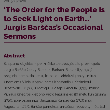
Vol. 50 (2020)
‘The Order for the People is
to Seek Light on Earth…’
Jurgis Barščas’s Occasional
Sermons
Abstract
Straipsnio objektas – penki išlikę Lietuvos jėzuitų provincijolo
Jurgio Barščo (Jerzy Barszcz, Bartsch, Bartz, 1677–1743)
proginiai pamokslai lenkų kalba: du laidotuvių, sakyti mirus
žinomiems Vilniaus vyskupams Konstantinui Kazimierui
Bžostovskiui (1722) ir Motiejui Juozapui Ancutai (1735), minint
Vilniaus katedros klebono Petro Palubinskio 50 metų kunigavimą
(1719), apie palaimintąjį Juozapatą Kuncevičių (1717) ir šv.
Augustiną (1725). Barščo pamokslai anksčiau nebuvo tyrinėti, tad