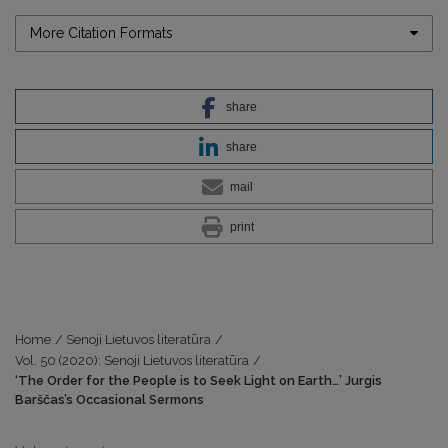
More Citation Formats
share
share
mail
print
Home
/
Senoji Lietuvos literatūra
/
Vol. 50 (2020): Senoji Lietuvos literatūra
/
‘The Order for the People is to Seek Light on Earth…’ Jurgis
Barščas’s Occasional Sermons