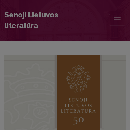
‘The Order for the People is to Seek Light on Earth…’ Jurgis Baršč
Senoji Lietuvos
literatūra