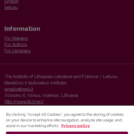
English
lietuvių
Information
For Readers
For Authors
For Librarians
The Institute of Lithuanian Literature and Folklore / Lietuvių
literatūros ir tautosakos institutas
emailo@nera.lt
Višinskio 6, Vilnius, indeksas, Lithuania
http://www.llti.lt/en/
By clicking “Accept All Cookies”, you agree to the storing of cookies
on your device to enhance site navigation, analyze site usage, and
Vilnius University Press platform and metadata are distributed by
assist in our marketing efforts.
Privacy policy
Creative Commons International License
.