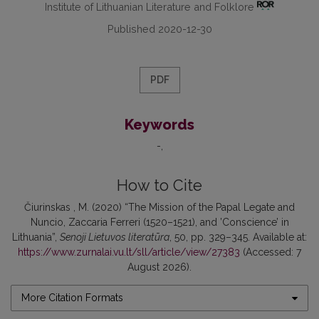
Institute of Lithuanian Literature and Folklore
Published 2020-12-30
PDF
Keywords
-
How to Cite
Čiurinskas , M. (2020) “The Mission of the Papal Legate and
Nuncio, Zaccaria Ferreri (1520–1521), and ’Conscience’ in
Lithuania”,
Senoji Lietuvos literatūra
, 50, pp. 329–345. Available at:
https://www.zurnalai.vu.lt/sll/article/view/27383
(Accessed: 7
August 2026).
More Citation Formats