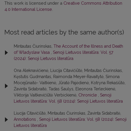
This work is licensed under a
Creative Commons Attribution
4.0 International License
.
Most read articles by the same author(s)
Mintautas Čiurinskas,
The Account of the Illness and Death
of Wladyslaw Vasa
,
Senoji Lietuvos literatūra: Vol. 57
(2024): Senoji Lietuvos literatūra
Ona Aleknavičienė, Liucija Citavičiūtė, Mintautas Čiurinskas,
Kęstutis Gudmantas, Raimonda Meyer-Ravaitytė, Simona
Mocejūnaitė- Vaitkienė, Jūratė Pajėdienė, Kotryna Rekašiūtė,
Žavinta Sidabraitė, Tadas Šaulys, Eleonora Terleckienė,
Viktorija Vaitkevičiūtė Verbickienė,
Chronicle
,
Senoji
Lietuvos literatūra: Vol. 58 (2024): Senoji Lietuvos literatūra
Liucija Citavičiūtė, Mintautas Čiurinskas, Žavinta Sidabraitė,
Annotations
,
Senoji Lietuvos literatūra: Vol. 58 (2024): Senoji
Lietuvos literatūra