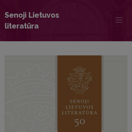
The Mission of the Papal Legate and Nuncio, Zaccaria Ferreri (1520–
Senoji Lietuvos
literatūra