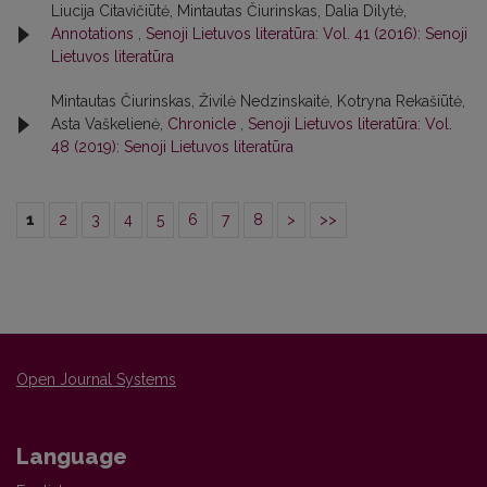
Liucija Citavičiūtė, Mintautas Čiurinskas, Dalia Dilytė,
Annotations
,
Senoji Lietuvos literatūra: Vol. 41 (2016): Senoji
Lietuvos literatūra
Mintautas Čiurinskas, Živilė Nedzinskaitė, Kotryna Rekašiūtė,
Asta Vaškelienė,
Chronicle
,
Senoji Lietuvos literatūra: Vol.
48 (2019): Senoji Lietuvos literatūra
1
2
3
4
5
6
7
8
>
>>
Open Journal Systems
Language