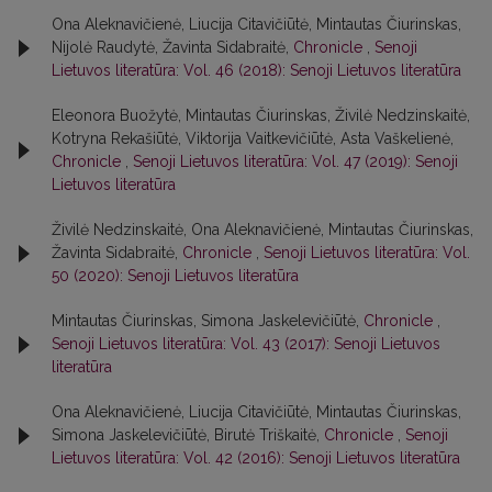
Ona Aleknavičienė, Liucija Citavičiūtė, Mintautas Čiurinskas,
Nijolė Raudytė, Žavinta Sidabraitė,
Chronicle
,
Senoji
Lietuvos literatūra: Vol. 46 (2018): Senoji Lietuvos literatūra
Eleonora Buožytė, Mintautas Čiurinskas, Živilė Nedzinskaitė,
Kotryna Rekašiūtė, Viktorija Vaitkevičiūtė, Asta Vaškelienė,
Chronicle
,
Senoji Lietuvos literatūra: Vol. 47 (2019): Senoji
Lietuvos literatūra
Živilė Nedzinskaitė, Ona Aleknavičienė, Mintautas Čiurinskas,
Žavinta Sidabraitė,
Chronicle
,
Senoji Lietuvos literatūra: Vol.
50 (2020): Senoji Lietuvos literatūra
Mintautas Čiurinskas, Simona Jaskelevičiūtė,
Chronicle
,
Senoji Lietuvos literatūra: Vol. 43 (2017): Senoji Lietuvos
literatūra
Ona Aleknavičienė, Liucija Citavičiūtė, Mintautas Čiurinskas,
Simona Jaskelevičiūtė, Birutė Triškaitė,
Chronicle
,
Senoji
Lietuvos literatūra: Vol. 42 (2016): Senoji Lietuvos literatūra