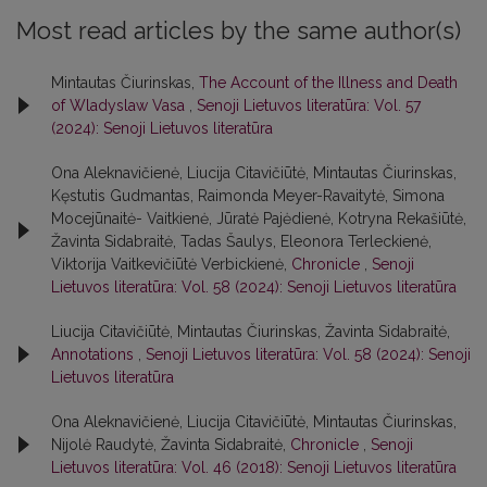
Most read articles by the same author(s)
Mintautas Čiurinskas,
The Account of the Illness and Death
of Wladyslaw Vasa
,
Senoji Lietuvos literatūra: Vol. 57
(2024): Senoji Lietuvos literatūra
Ona Aleknavičienė, Liucija Citavičiūtė, Mintautas Čiurinskas,
Kęstutis Gudmantas, Raimonda Meyer-Ravaitytė, Simona
Mocejūnaitė- Vaitkienė, Jūratė Pajėdienė, Kotryna Rekašiūtė,
Žavinta Sidabraitė, Tadas Šaulys, Eleonora Terleckienė,
Viktorija Vaitkevičiūtė Verbickienė,
Chronicle
,
Senoji
Lietuvos literatūra: Vol. 58 (2024): Senoji Lietuvos literatūra
Liucija Citavičiūtė, Mintautas Čiurinskas, Žavinta Sidabraitė,
Annotations
,
Senoji Lietuvos literatūra: Vol. 58 (2024): Senoji
Lietuvos literatūra
Ona Aleknavičienė, Liucija Citavičiūtė, Mintautas Čiurinskas,
Nijolė Raudytė, Žavinta Sidabraitė,
Chronicle
,
Senoji
Lietuvos literatūra: Vol. 46 (2018): Senoji Lietuvos literatūra