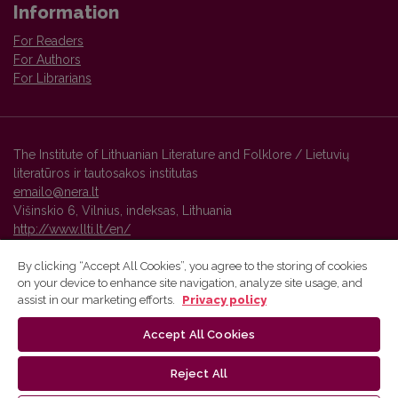
Information
For Readers
For Authors
For Librarians
The Institute of Lithuanian Literature and Folklore / Lietuvių
literatūros ir tautosakos institutas
emailo@nera.lt
Višinskio 6, Vilnius, indeksas, Lithuania
http://www.llti.lt/en/
By clicking “Accept All Cookies”, you agree to the storing of cookies
on your device to enhance site navigation, analyze site usage, and
Vilnius University Press platform and metadata are distributed by
assist in our marketing efforts.
Privacy policy
Creative Commons International License
.
Accept All Cookies
Reject All