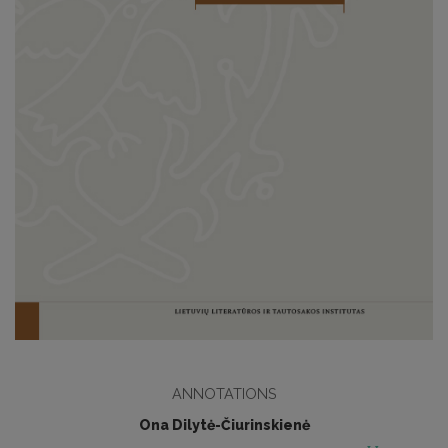
ANNOTATIONS
Ona Dilytė-Čiurinskienė