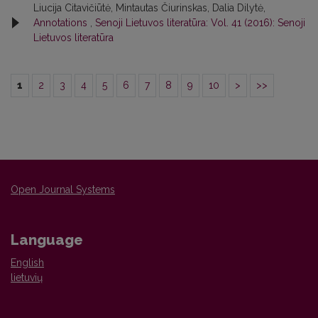
Liucija Citavičiūtė, Mintautas Čiurinskas, Dalia Dilytė,
Annotations
,
Senoji Lietuvos literatūra: Vol. 41 (2016): Senoji
Lietuvos literatūra
1
2
3
4
5
6
7
8
9
10
>
>>
Open Journal Systems
Language
English
lietuvių