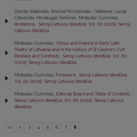
Žavinta Sidabraitė, Simona Mocejūnaitė - Vaitkienė, Liucija
Citavičiūtė, Mindaugas Šinkūnas, Mintautas Čiurinskas,
Anotations
,
Senoji Lietuvos literatūra: Vol. 60 (2025): Senoji
Lietuvos literatūra
Mintautas Čiurinskas,
Vilnius and Kraków in Early Latin
Poetry of Lithuania and in the History of St Casimir’s Cult:
Parallels and Contrasts
,
Senoji Lietuvos literatūra: Vol. 60
(2025): Senoji Lietuvos literatūra
Mintautas Čiurinskas,
Foreword
,
Senoji Lietuvos literatūra:
Vol. 60 (2025): Senoji Lietuvos literatūra
Mintautas Čiurinskas,
Editorial Board and Table of Contents
,
Senoji Lietuvos literatūra: Vol. 60 (2025): Senoji Lietuvos
literatūra
<<
<
3
4
5
6
7
8