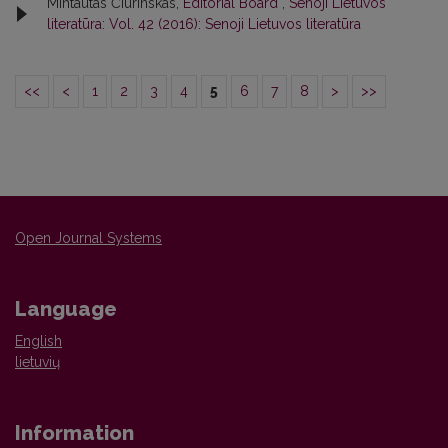
Mintautas Čiurinskas,
Editorial Board
,
Senoji Lietuvos
literatūra: Vol. 42 (2016): Senoji Lietuvos literatūra
<<
<
1
2
3
4
5
6
7
8
>
>>
Open Journal Systems
Language
English
lietuvių
Information