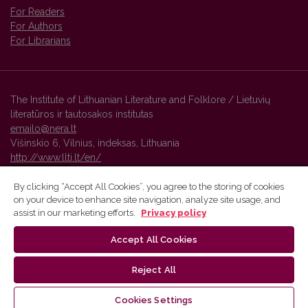
For Readers
For Authors
For Librarians
The Institute of Lithuanian Literature and Folklore / Lietuvių
literatūros ir tautosakos institutas
emailo@nera.lt
Višinskio 6, Vilnius, indeksas, Lithuania
http://www.llti.lt/en/
By clicking “Accept All Cookies”, you agree to the storing of cookies
on your device to enhance site navigation, analyze site usage, and
Vilnius University Press platform and metadata are distributed by
assist in our marketing efforts.
Privacy policy
Creative Commons International License
.
Accept All Cookies
Reject All
Cookies Settings