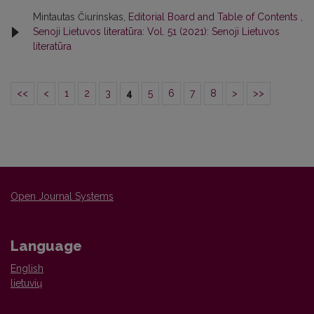
Mintautas Čiurinskas,
Editorial Board and Table of Contents
,
Senoji Lietuvos literatūra: Vol. 51 (2021): Senoji Lietuvos
literatūra
<<
<
1
2
3
4
5
6
7
8
>
>>
Open Journal Systems
Language
English
lietuvių