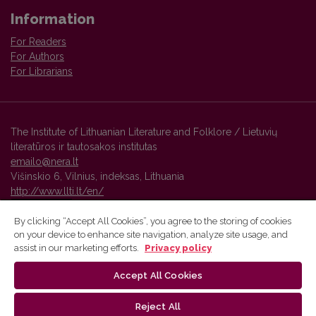
Information
For Readers
For Authors
For Librarians
The Institute of Lithuanian Literature and Folklore / Lietuvių
literatūros ir tautosakos institutas
emailo@nera.lt
Višinskio 6, Vilnius, indeksas, Lithuania
http://www.llti.lt/en/
By clicking “Accept All Cookies”, you agree to the storing of cookies
on your device to enhance site navigation, analyze site usage, and
Vilnius University Press platform and metadata are distributed by
assist in our marketing efforts.
Privacy policy
Creative Commons International License
.
Accept All Cookies
Reject All