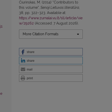
Čiurinskas, M. (2014) “Contributors to
this volume”,
Senoji Lietuvos literatūra
,
38, pp. 322–323. Available at:
https://www.zurnalai.vu.lt/sll/article/vie
w/29262
(Accessed: 7 August 2026).
51
More Citation Formats
0
share
share
mail
print
he