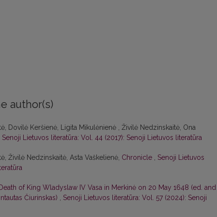
e author(s)
ė, Dovilė Keršienė, Ligita Mikulėnienė , Živilė Nedzinskaitė, Ona
,
Senoji Lietuvos literatūra: Vol. 44 (2017): Senoji Lietuvos literatūra
ė, Živilė Nedzinskaitė, Asta Vaškelienė,
Chronicle
,
Senoji Lietuvos
teratūra
Death of King Wladyslaw IV Vasa in Merkinė on 20 May 1648 (ed. and
intautas Čiurinskas)
,
Senoji Lietuvos literatūra: Vol. 57 (2024): Senoji