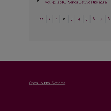
Vol. 41 (2016): Senoji Lietuvos literatūra
<<
<
1
2
3
4
5
6
7
8
Open Journal Systems