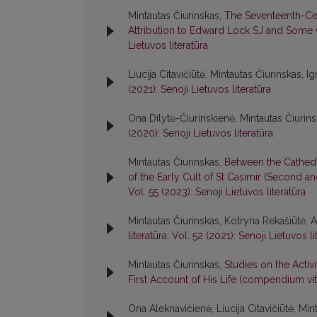
Mintautas Čiurinskas,
The Seventeenth-Cen
Attribution to Edward Lock SJ and Some
Lietuvos literatūra
Liucija Citavičiūtė, Mintautas Čiurinskas, 
(2021): Senoji Lietuvos literatūra
Ona Dilytė-Čiurinskienė, Mintautas Čiurins
(2020): Senoji Lietuvos literatūra
Mintautas Čiurinskas,
Between the Cathedr
of the Early Cult of St Casimir (Second a
Vol. 55 (2023): Senoji Lietuvos literatūra
Mintautas Čiurinskas, Kotryna Rekašiūtė, As
literatūra: Vol. 52 (2021): Senoji Lietuvos li
Mintautas Čiurinskas,
Studies on the Activ
First Account of His Life (compendium vi
Ona Aleknavičienė, Liucija Citavičiūtė, Mint