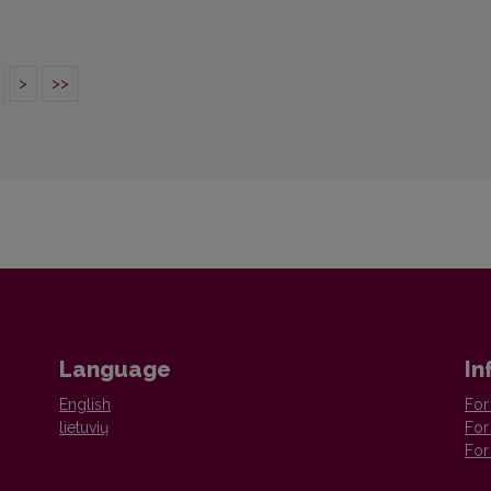
>
>>
Language
In
English
For
lietuvių
For
For