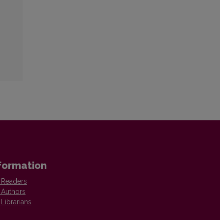
formation
 Readers
 Authors
 Librarians