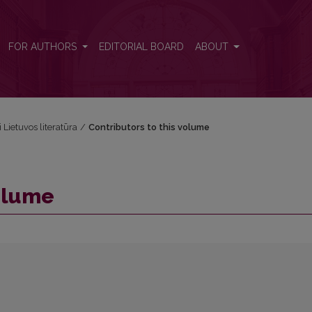
FOR AUTHORS
EDITORIAL BOARD
ABOUT
i Lietuvos literatūra
/
Contributors to this volume
volume