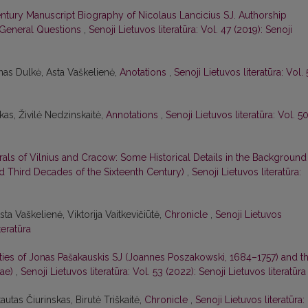
tury Manuscript Biography of Nicolaus Lancicius SJ. Authorship
 General Questions
,
Senoji Lietuvos literatūra: Vol. 47 (2019): Senoji
Ignas Dulkė, Asta Vaškelienė,
Anotations
,
Senoji Lietuvos literatūra: Vol. 
kas, Živilė Nedzinskaitė,
Annotations
,
Senoji Lietuvos literatūra: Vol. 5
als of Vilnius and Cracow: Some Historical Details in the Background
nd Third Decades of the Sixteenth Century)
,
Senoji Lietuvos literatūra:
ta Vaškelienė, Viktorija Vaitkevičiūtė,
Chronicle
,
Senoji Lietuvos
teratūra
ities of Jonas Pašakauskis SJ (Joannes Poszakowski, 1684–1757) and t
tae)
,
Senoji Lietuvos literatūra: Vol. 53 (2022): Senoji Lietuvos literatūra
autas Čiurinskas, Birutė Triškaitė,
Chronicle
,
Senoji Lietuvos literatūra: